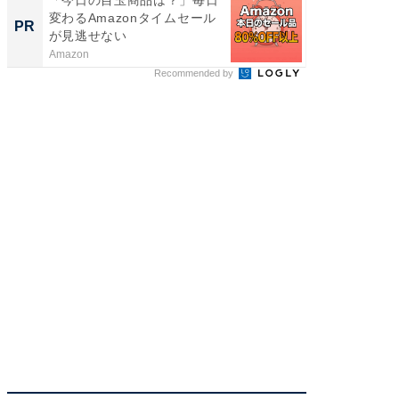
「今日の目玉商品は？」毎日
次に買
変わるAmazonタイムセール
新ロボ
PR
PR
が見逃せない
進化し
Amazon
Dreame
Recommended by