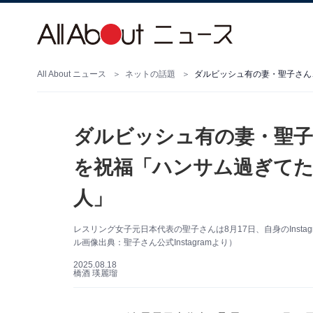
All About ニュース
ネットの話題
ダルビッシュ有の妻・聖子
を祝福「ハンサム過ぎてた
人」
レスリング女子元日本代表の聖子さんは8月17日、自身のInst
ル画像出典：聖子さん公式Instagramより）
2025.08.18
橋酒 瑛麗瑠