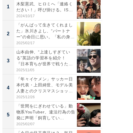
木梨憲武、ヒロミへ「連絡く
は」高
1
1
ださい！」呼び掛ける。IS
災地を
S...
「カ...
2024/10/17
2026/08/0
「がんばって生きてくれまし
「女の
た」氷川きよし、“パートナ
介、バ
2
2
ー”の命日に思い。「私の身
らのプレ
体...
愛...
2025/02/17
2026/08/0
山本由伸、“上達しすぎてい
「脚が
る”英語の学習本を紹介！
横川尚
3
3
『日本育ちが世界で戦うため
ムキな姿
の...
刃...
2025/11/05
2026/08/0
「年々イケメン」サッカー日
「え、
本代表・上田綺世、モデル美
芸人、2
4
4
人妻とのクリスマスショット
エットに
に...
2025/12/26
2026/08/0
「世間をにぎわせている」動
「脳がバ
物系YouTuber、違法行為の告
装姿が話
5
5
発に声明「飼育してい...
のお父さ
2025/02/07
2026/08/0