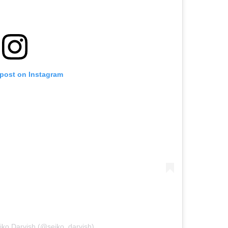
 post on Instagram
iko Darvish (@seiko_darvish)