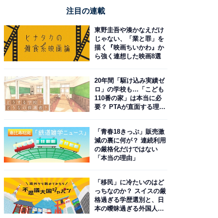
注目の連載
東野圭吾や湊かなえだけ
じゃない、「業と罪」を
描く『映画ちいかわ』か
ら強く連想した映画8選
20年間「駆け込み実績ゼ
ロ」の学校も…「こども
110番の家」は本当に必
要？ PTAが直面する理想
と現実
「青春18きっぷ」販売激
減の裏に何が？ 連続利用
の厳格化だけではない
「本当の理由」
「移民」に冷たいのはど
っちなのか？ スイスの厳
格過ぎる学歴選別と、日
本の曖昧過ぎる外国人政
策