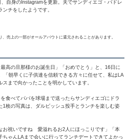
自身のInstagramを更新。夫でサンディエゴ・パドレ
ランチをしたようです。
り、売上の一部がオールアバウトに還元されることがあります。
最高の旦那様のお誕生日」「おめでとう」と、16日に
。「朝早くに子供達を信頼できる方々に任せて、私はLA
ルスまで向かったことを明かしています。
チを食べてパパを球場まで送ったらサンディエゴにドラ
た1枚の写真は、ダルビッシュ投手とランチを楽しむ姿
なお祝いですね 愛溢れるお2人にほっこりです」「本
子ちゃんLAまで会いに行ってランチデートできてよかっ