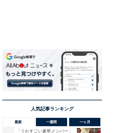
最新
一週間
一ヶ月
「うわすごい豪華メンバー」
「さす