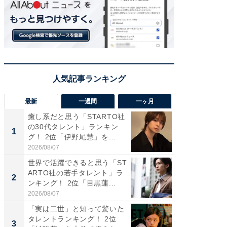
最新
一週間
一ヶ月
癒し系だと思う「STARTO社
癒し系だ
の30代タレント」ランキン
の若手
1
1
グ！ 2位「伊野尾慧」を...
グ！ 2
2026/08/07
2026/08/0
世界で活躍できると思う「ST
「パフ
ARTO社の若手タレント」ラ
思うST
2
2
ンキング！ 2位「目黒蓮...
ンキング
2026/08/07
2026/08/0
「実は二世」と知って驚いた
ギャップ
タレントランキング！ 2位
RTO社
3
3