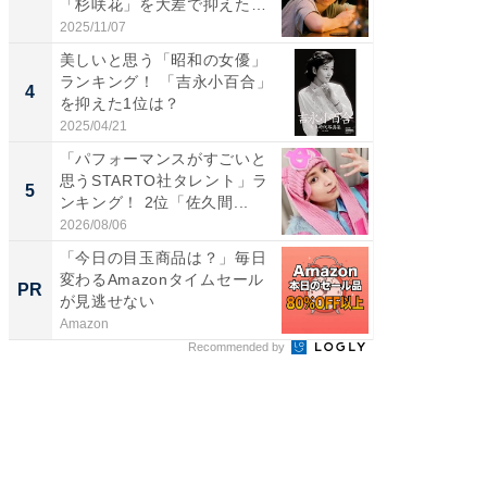
「杉咲花」を大差で抑えた1
キング！
位...
2025/11/07
2026/08/0
美しいと思う「昭和の女優」
癒し系だ
ランキング！ 「吉永小百合」
の30代
4
4
を抑えた1位は？
グ！ 2
2025/04/21
2026/08/0
「パフォーマンスがすごいと
「ファン
思うSTARTO社タレント」ラ
ARTO
5
5
ンキング！ 2位「佐久間...
グ！ 2
2026/08/06
2026/08/0
「今日の目玉商品は？」毎日
「歯を失
変わるAmazonタイムセール
必ずや
PR
PR
が見逃せない
インプ
Amazon
あんしん
Recommended by