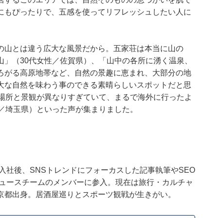
にもぴったりで、五感を使ってリフレッシュしたい人に
の山とは違う広大な風景だから。五家荘は本当に山の
山」（30代女性／佐賀県）、「山中の各所に湧く温泉、
ろがる高原地帯など、自然の景趣に恵まれ、大部分の地
大な自然を味わう事のできる素晴らしいスポットだと思
る場所と景観が異なりすぎていて、まるで海外に行ったよ
性／埼玉県）といった声が集まりました。
ウトに入社後、SNSトレンドにフォーカスした記事執筆やSEO
t ニュースチームのメンバーに参入。現在は旅行・カルチャ
京都出身。居酒屋巡りとスポーツ観戦が生きがい。