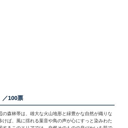
／100票
辺の森林帯は、雄大な火山地形と緑豊かな自然が織りな
歩けば、風に揺れる葉音や鳥の声が心にすっと染みわた
居するこのエリアでは、自然そのものの息づかいを肌で