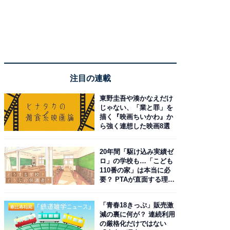
注目の連載
東野圭吾や湊かなえだけ
じゃない、「業と罪」を
描く『映画ちいかわ』か
ら強く連想した映画8選
20年間「駆け込み実績ゼ
ロ」の学校も…「こども
110番の家」は本当に必
要？ PTAが直面する理想
と現実
「青春18きっぷ」販売激
減の裏に何が？ 連続利用
の厳格化だけではない