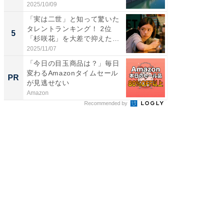
2025/10/09
2026/08/0
「実は二世」と知って驚いた
「ファン
タレントランキング！ 2位
ARTO
5
5
「杉咲花」を大差で抑えた1
グ！ 2
位...
2025/11/07
2026/08/0
「今日の目玉商品は？」毎日
特別な名
変わるAmazonタイムセール
で選ぶR
PR
PR
が見逃せない
Amazon
ReFa GIN
Recommended by