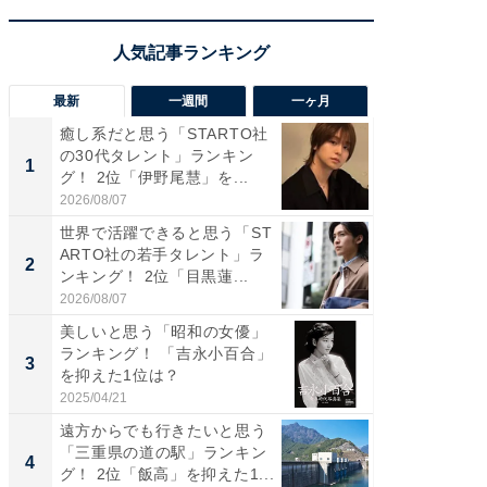
最新
一週間
一ヶ月
癒し系だと思う「STARTO社
癒し系だ
の30代タレント」ランキン
の若手
1
1
グ！ 2位「伊野尾慧」を...
グ！ 2
2026/08/07
2026/08/0
世界で活躍できると思う「ST
「パフ
ARTO社の若手タレント」ラ
思うST
2
2
ンキング！ 2位「目黒蓮...
ンキング
2026/08/07
2026/08/0
美しいと思う「昭和の女優」
ギャップ
ランキング！ 「吉永小百合」
RTO社
3
3
を抑えた1位は？
キング！
2025/04/21
2026/08/0
遠方からでも行きたいと思う
癒し系だ
「三重県の道の駅」ランキン
の30代
4
4
グ！ 2位「飯高」を抑えた1...
グ！ 2