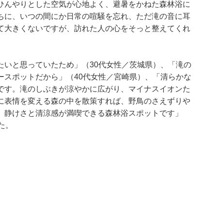
ひんやりとした空気が心地よく、避暑をかねた森林浴に
ちに、いつの間にか日常の喧騒を忘れ、ただ滝の音に耳
て大きくないですが、訪れた人の心をそっと整えてくれ
たいと思っていたため」（30代女性／茨城県）、「滝の
ースポットだから」（40代女性／宮崎県）、「清らかな
です。滝のしぶきが涼やかに広がり、マイナスイオンた
に表情を変える森の中を散策すれば、野鳥のさえずりや
。静けさと清涼感が満喫できる森林浴スポットです」
た。