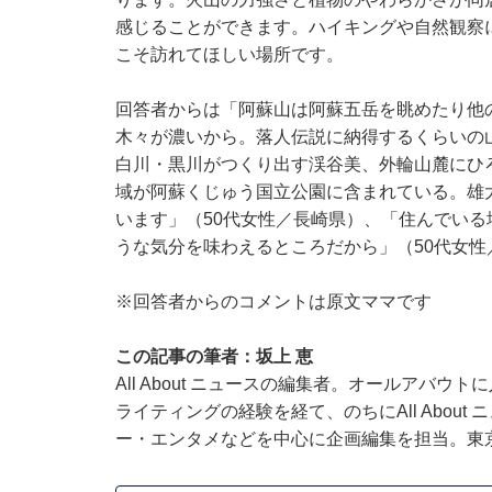
感じることができます。ハイキングや自然観察
こそ訪れてほしい場所です。
回答者からは「阿蘇山は阿蘇五岳を眺めたり他
木々が濃いから。落人伝説に納得するくらいの
白川・黒川がつくり出す渓谷美、外輪山麓にひ
域が阿蘇くじゅう国立公園に含まれている。雄
います」（50代女性／長崎県）、「住んでい
うな気分を味わえるところだから」（50代女
※回答者からのコメントは原文ママです
この記事の筆者：坂上 恵
All About ニュースの編集者。オールアバ
ライティングの経験を経て、のちにAll Abou
ー・エンタメなどを中心に企画編集を担当。東