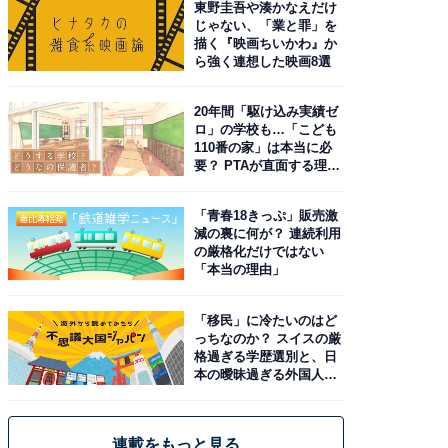
東野圭吾や湊かなえだけ
じゃない、「業と罪」を
描く『映画ちいかわ』か
ら強く連想した映画8選
20年間「駆け込み実績ゼ
ロ」の学校も…「こども
110番の家」は本当に必
要？ PTAが直面する理想
と現実
「青春18きっぷ」販売激
減の裏に何が？ 連続利用
の厳格化だけではない
「本当の理由」
「移民」に冷たいのはど
っちなのか？ スイスの厳
格過ぎる学歴選別と、日
本の曖昧過ぎる外国人政
策
連載をもっと見る