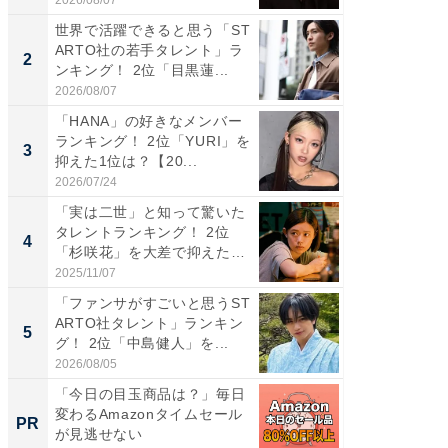
世界で活躍できると思う「ST
「パフ
ARTO社の若手タレント」ラ
思うST
2
2
ンキング！ 2位「目黒蓮...
ンキング
2026/08/07
2026/08/0
「HANA」の好きなメンバー
ギャップ
ランキング！ 2位「YURI」を
RTO社
3
3
抑えた1位は？【20...
キング！
2026/07/24
2026/08/0
「実は二世」と知って驚いた
癒し系だ
タレントランキング！ 2位
の30代
4
4
「杉咲花」を大差で抑えた1
グ！ 2
位...
2025/11/07
2026/08/0
「ファンサがすごいと思うST
「ファン
ARTO社タレント」ランキン
ARTO
5
5
グ！ 2位「中島健人」を...
グ！ 2
2026/08/05
2026/08/0
「今日の目玉商品は？」毎日
GOETH
変わるAmazonタイムセール
を組み
PR
PR
が見逃せない