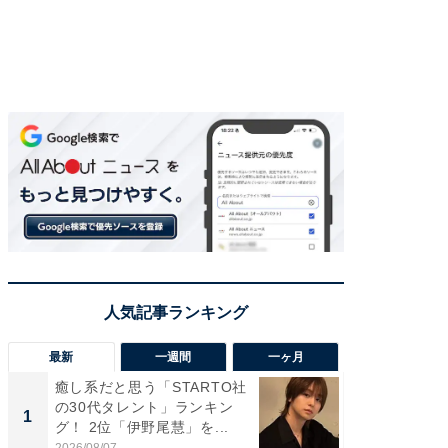
最新
一週間
一ヶ月
癒し系だと思う「STARTO社
癒し系だ
の30代タレント」ランキン
の若手
1
1
グ！ 2位「伊野尾慧」を...
グ！ 2
2026/08/07
2026/08/0