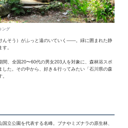
キング
けんそう）がふっと遠のいていく——。緑に囲まれた静
ます。
5日の期間、全国20〜60代の男女203人を対象に、森林浴スポ
ました。その中から、好き＆行ってみたい「石川県の森
す。
山国立公園を代表する名峰。ブナやミズナラの原生林、