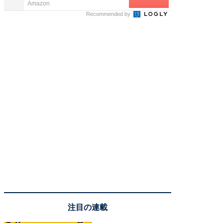
Amazon
FINCHI o
Recommended by
注目の連載