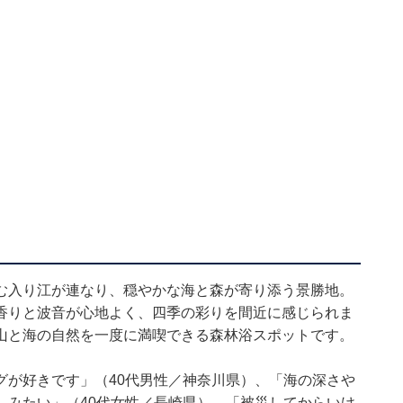
む入り江が連なり、穏やかな海と森が寄り添う景勝地。
香りと波音が心地よく、四季の彩りを間近に感じられま
山と海の自然を一度に満喫できる森林浴スポットです。
グが好きです」（40代男性／神奈川県）、「海の深さや
しみたい」（40代女性／長崎県）、「被災してからいけ