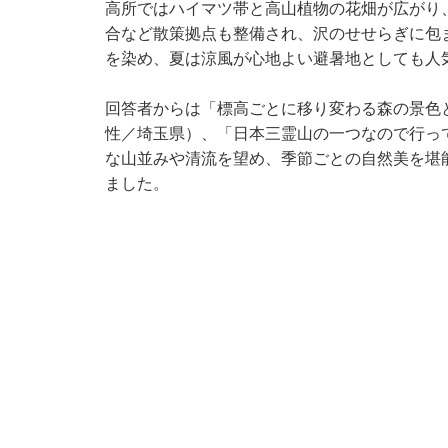
高所ではハイマツ帯と高山植物の花畑が広がり
合など散策拠点も整備され、沢のせせらぎに包
を染め、夏は涼風が心地よい避暑地としても人
回答者からは「標高ごとに移り変わる森の景色
性／埼玉県）、「日本三霊山の一つなので行っ
な山並みや清流を望め、季節ごとの自然美を堪
ました。