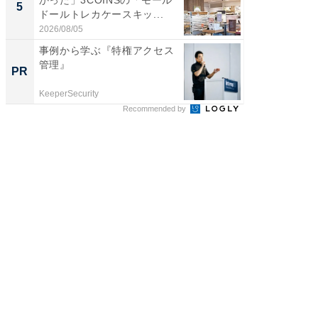
かった」3COINSの「モール
風呂に、
5
5
ドールトレカケースキッ...
層水風
帰...
2026/08/05
2026/08/0
事例から学ぶ『特権アクセス
【西野
管理』
刊『北
PR
PR
くか』
KeeperSecurity
FINCHI o
Recommended by