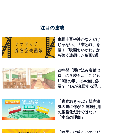
注目の連載
東野圭吾や湊かなえだけ
じゃない、「業と罪」を
描く『映画ちいかわ』か
ら強く連想した映画8選
20年間「駆け込み実績ゼ
ロ」の学校も…「こども
110番の家」は本当に必
要？ PTAが直面する理想
と現実
「青春18きっぷ」販売激
減の裏に何が？ 連続利用
の厳格化だけではない
「本当の理由」
「移民」に冷たいのはど