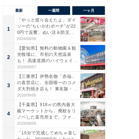
最新
一週間
一ヶ月
「やっと巡り会えたよ」ダイ
【兵庫
ソーの“ちいかわポーチ”が22
ーメン
1
1
0円で反響。ぬい活＆防災...
再現した
道...
2026/08/06
2026/08/0
【愛知県】無料の動物園＆観
【三重
光牧場に、市初の天然温泉
の直営
2
2
も！ 高速道路のハイウェイオ
ダ大判焼
ア...
伊...
2026/08/07
2026/08/0
【三重県】伊勢名物「赤福」
【千葉県
の直営店に、全国唯一のコメ
級マー
3
3
ダ大判焼き店も！ 東名阪・
ノベし
伊...
ー...
2026/08/06
2026/08/0
【千葉県】918㎡の県内最大
ステラ
級マーケットから、廃校をリ
詰め放題
4
4
ノベした直売所まで。ファ
00円で「
ー...
2026/08/06
2026/08/0
「15分で完成してめちゃ楽し
立山連