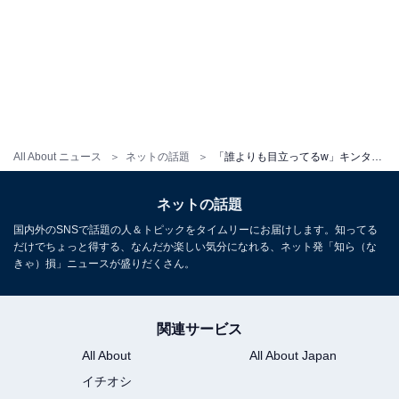
All About ニュース
ネットの話題
「誰よりも目立ってるw」キンタロー。、阿波おどりにねぶた？ 迫力ある表情に「完成度高過ぎ」の声！
ネットの話題
国内外のSNSで話題の人＆トピックをタイムリーにお届けします。知ってる
だけでちょっと得する、なんだか楽しい気分になれる、ネット発「知ら（な
きゃ）損」ニュースが盛りだくさん。
関連サービス
All About
All About Japan
イチオシ