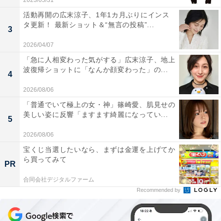
2023/05/31
活動再開の広末涼子、1年1カ月ぶりにインス
タ更新！ 最新ショット＆“無言の投稿”...
3
2026/04/07
「急に人相変わった気がする」広末涼子、地上
波復帰ショットに「なんか顔変わった」の...
4
2026/08/06
「普通でいて極上の女・神」篠崎愛、肌見せの
美しい姿に反響「ますます綺麗になってい...
5
2026/08/06
宝くじ当選したいなら、まずは金運を上げてか
ら買ってみて
PR
合同会社デジタルファーム
Recommended by