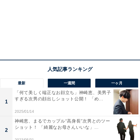
最新
一週間
一ヶ月
「何て美しく端正なお顔立ち」神崎恵、美男子
すぎる次男の顔出しショット公開！ 「め...
1
2025/01/14
神崎恵、まるでカップル“高身長”次男とのツー
ショット！ 「綺麗なお母さんいいな」...
2