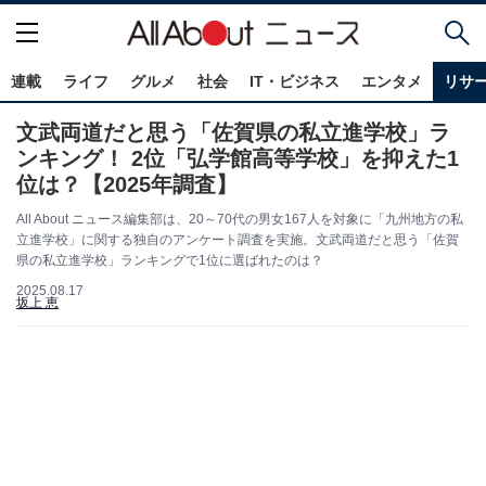
連載
ライフ
グルメ
社会
IT・ビジネス
エンタメ
リサ
文武両道だと思う「佐賀県の私立進学校」ラ
ンキング！ 2位「弘学館高等学校」を抑えた1
位は？【2025年調査】
All About ニュース編集部は、20～70代の男女167人を対象に「九州地方の私
立進学校」に関する独自のアンケート調査を実施。文武両道だと思う「佐賀
県の私立進学校」ランキングで1位に選ばれたのは？
2025.08.17
坂上 恵