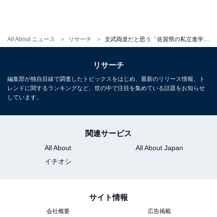
All About ニュース
リサーチ
文武両道だと思う「佐賀県の私立進学校」ランキング！ 2位「弘学館高等学校」を抑えた1位は？【2025年調査】
リサーチ
編集部が独自目線で調査したトピックスをはじめ、最新のリリース情報、ト
レンドに関するランキングなど、世の中で注目を集めている話題をお知らせ
しています。
関連サービス
All About
All About Japan
イチオシ
サイト情報
会社概要
広告掲載