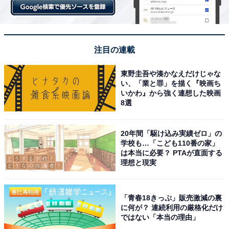
注目の連載
東野圭吾や湊かなえだけじゃな
い、「業と罪」を描く『映画ち
いかわ』から強く連想した映画
8選
20年間「駆け込み実績ゼロ」の
学校も…「こども110番の家」
は本当に必要？ PTAが直面する
理想と現実
「青春18きっぷ」販売激減の裏
に何が？ 連続利用の厳格化だけ
ではない「本当の理由」