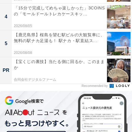
「15分で完成してめちゃ楽しかった」3COINS
の「モールドールトレカケースキッ...
4
2026/08/05
【鹿児島県】桜島を望む駅ビルの大観覧車に、
無料の駅ナカ足湯も！ 駅ナカ・駅直結ス...
5
2026/08/08
【宝くじの裏技】当たる側に回るか、このまま
か
PR
合同会社デジタルファーム
Recommended by