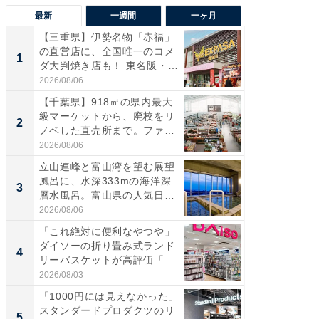
最新
一週間
一ヶ月
【三重県】伊勢名物「赤福」
【兵庫
の直営店に、全国唯一のコメ
ーメン
1
1
ダ大判焼き店も！ 東名阪・
再現した
伊...
道...
2026/08/06
2026/08/0
【千葉県】918㎡の県内最大
ステラ
級マーケットから、廃校をリ
詰め放題
2
2
ノベした直売所まで。ファ
00円で「
ー...
2026/08/06
2026/08/0
立山連峰と富山湾を望む展望
「面白
風呂に、水深333mの海洋深
入〜」
3
3
層水風呂。富山県の人気日
プラン
帰...
題。“さま
2026/08/06
2026/08/0
「これ絶対に便利なやつや」
「これ
ダイソーの折り畳み式ランド
ダイソ
4
4
リーバスケットが高評価「使
リーバ
わ...
わ...
2026/08/03
2026/08/0
「1000円には見えなかった」
「100
スタンダードプロダクツのリ
スタン
5
5