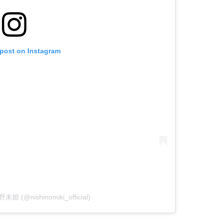
 post on Instagram
野未姫 (@nishinomiki_official)