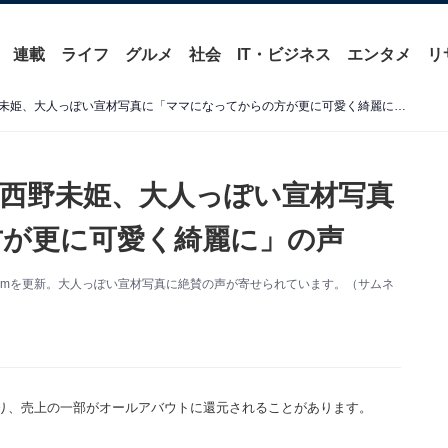
連載
ライフ
グルメ
社会
IT・ビジネス
エンタメ
リ
「美女すぎてやばい！！」西野未姫、大人っぽい宣材写真に「ママになってからの方が更に可愛く綺麗に」の声
西野未姫、大人っぽい宣材写真
が更に可愛く綺麗に」の声
agramを更新。大人っぽい宣材写真に絶賛の声が寄せられています。（サムネ
り、売上の一部がオールアバウトに還元されることがあります。