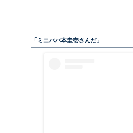
「ミニパパ本圭壱さんだ」