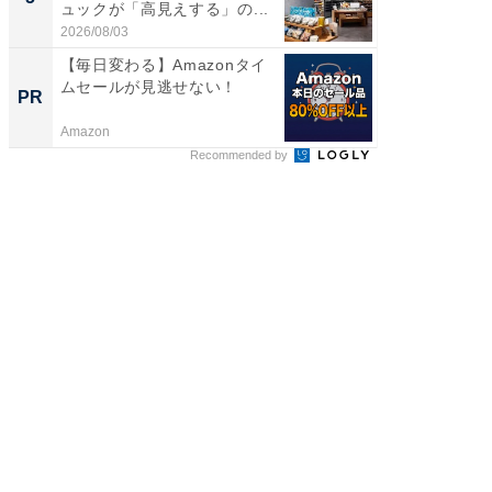
ュックが「高見えする」の...
ュックが
2026/08/03
2026/08/0
【毎日変わる】Amazonタイ
【毎日変
ムセールが見逃せない！
ムセー
PR
PR
Amazon
Amazon
Recommended by