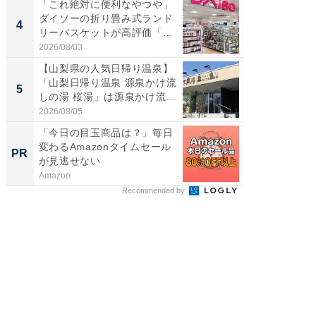
「これ絶対に便利なやつや」
「ミニオ
ダイソーの折り畳み式ランド
ッグ！ 
4
4
リーバスケットが高評価「使
ど、夏限
わ...
2026/08/03
2026/08/0
【山梨県の人気日帰り温泉】
【埼玉
「山梨日帰り温泉 源泉かけ流
「行田天
5
5
しの湯 桜湯」は源泉かけ流...
は和の
が...
2026/08/05
2026/08/0
「今日の目玉商品は？」毎日
【DM発
変わるAmazonタイムセール
を抑え
PR
PR
が見逃せない
ール便
Amazon
チクタク
Recommended by