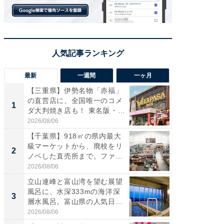
最新
一週間
一ヶ月
【三重県】伊勢名物「赤福」
【兵庫
の直営店に、全国唯一のコメ
ーメン
1
1
ダ大判焼き店も！ 東名阪・
再現した
伊...
道...
2026/08/06
2026/08/0
【千葉県】918㎡の県内最大
【三重
級マーケットから、廃校をリ
「鈴鹿天
2
2
ノベした直売所まで。ファ
は100
ー...
2026/08/06
2026/08/0
立山連峰と富山湾を望む展望
ステラ
風呂に、水深333mの海洋深
詰め放題
3
3
層水風呂。富山県の人気日
00円で「
帰...
2026/08/06
2026/08/0