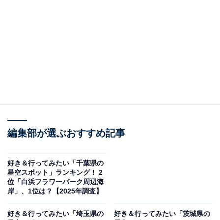
奥多摩湖。湖畔の静けさと澄んだ空気が魅力で、都内と
は思えないような星空を楽しめるスポットとして人気で
す。四季折々の景観も美しく、夜には満天の星が湖面に
映り込む幻想的な風景が広がります。
回答者からは「湖面に映る時もあって2倍楽しめるか
ら」（40代女性／神奈川県）、「奥多摩湖ダムサイドパ
ーキングから見ると、都心とは比較にならないほどの星
空を見ることができるから」（50代男性／広島県）、
「周りに人工的な光が一切無いので星空がきれいに見え
編集部が選ぶおすすめ記事
ますし、周りが自然に囲まれているので自然が創り出し
た美しい景色が楽しめると思いました。東京都でものん
好き＆行ってみたい「千葉県の
星空スポット」ランキング！ 2
びり過ごせる場所だと思うので、一度綺麗な星空を見に
位「白浜フラワーパーク周辺海
行ってみたいです」（30代男性／福岡県）といった声が
岸」、1位は？【2025年調査】
集まりました。
好き＆行ってみたい「埼玉県の
好き＆行ってみたい「茨城県の