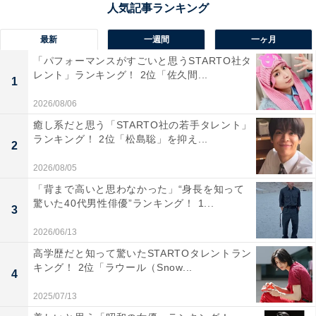
ています。ナイトハイクや展望台からの星空観賞が人気
で、自然と都市の両方を感じられる貴重な場所です。
最新
一週間
一ヶ月
「パフォーマンスがすごいと思うSTARTO社タ
回答者からは「山頂からの見晴らしも良く、満天の星空
レント」ランキング！ 2位「佐久間...
1
を楽しみながら静かな時間を過ごせる」（30代女性／神
2026/08/06
奈川県）、「前に友達と行ったことがあります。休日で
癒し系だと思う「STARTO社の若手タレント」
人が多くて驚いたのを今でも覚えています。ただそれ以
ランキング！ 2位「松島聡」を抑え...
2
上に高尾山の自然の豊かさに圧倒されてそれ以来大好き
2026/08/05
な場所になりました。また登山初心者の私でも楽しみな
「背まで高いと思わなかった」“身長を知って
がら登山できました」（30代男性／埼玉県）、「山頂は
驚いた40代男性俳優”ランキング！ 1...
3
空がひらけており、また見る角度によっては街の明るさ
も気にならず空が綺麗に見える」（50代男性／東京都）
2026/06/13
といった声が集まりました。
高学歴だと知って驚いたSTARTOタレントラン
キング！ 2位「ラウール（Snow...
4
2025/07/13
※回答者からのコメントは原文ママです