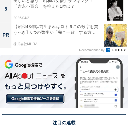
美しいと思う「昭和の女優」ランキング！
「吉永小百合」を抑えた1位は？
5
この記事の筆者：坂上 恵
All About ニュースの編集者。オールアバウトに入社後、
2025/04/21
SNSトレンドにフォーカスした記事執筆やSEOライティ
【昭和43年以前生まれはロト６この数字を買
うべき】6つの数字が「完全一致」する方...
ングの経験を経て、のちにAll About ニュースチームのメ
PR
ンバーに参入。現在は旅行・カルチャー・エンタメなど
株式会社MURA
を中心に企画編集を担当。東京都出身。居酒屋巡りとス
Recommended by
ポーツ観戦が生きがい。
次ページ
10位までのランキング結果を見る
注目の連載