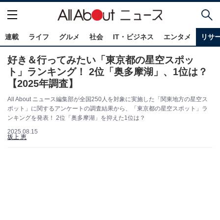
連載
ライフ
グルメ
社会
IT・ビジネス
エンタメ
リサ
好き＆行ってみたい「東京都の星空スポッ
ト」ランキング！ 2位「奥多摩湖」、1位は？
【2025年調査】
All About ニュース編集部が全国250人を対象に実施した「関東地方の星空ス
ポット」に関するアンケートの調査結果から、「東京都の星空スポット」ラ
ンキングを発表！ 2位「奥多摩湖」を抑えた1位は？
2025.08.15
坂上 恵