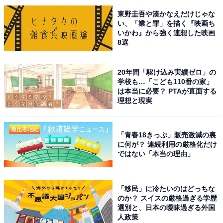
東野圭吾や湊かなえだけじゃな
い、「業と罪」を描く『映画ち
いかわ』から強く連想した映画
8選
20年間「駆け込み実績ゼロ」の
学校も…「こども110番の家」
は本当に必要？ PTAが直面する
理想と現実
こちらもおすすめ
好き＆行ってみたい「神奈川県の星空スポッ
「青春18きっぷ」販売激減の裏
ト」ランキング！ 2位「三浦海岸」、1位は？
に何が？ 連続利用の厳格化だけ
【2025年調査】
ではない「本当の理由」
「移民」に冷たいのはどっちな
のか？ スイスの厳格過ぎる学歴
選別と、日本の曖昧過ぎる外国
人政策