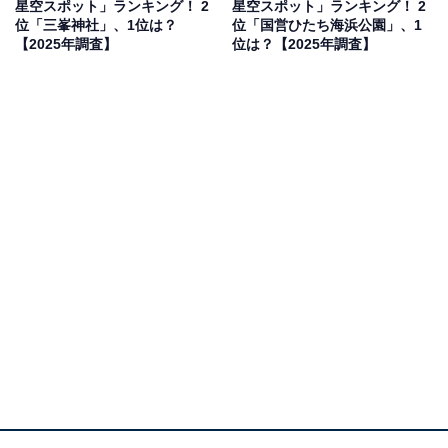
星空スポット」ランキング！ 2
星空スポット」ランキング！ 2
位「三峯神社」、1位は？
位「国営ひたち海浜公園」、1
【2025年調査】
位は？【2025年調査】
1位：高尾山／75票
都心からアクセスしやすく、観光地としても有名な高尾
山が1位に輝きました。標高599mながらも、空気が澄ん
でおり、夜には多くの星が見えるスポットとして知られ