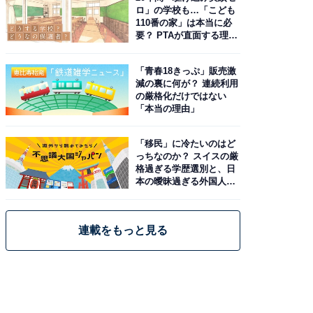
ロ」の学校も…「こども
110番の家」は本当に必
要？ PTAが直面する理想
と現実
「青春18きっぷ」販売激
減の裏に何が？ 連続利用
の厳格化だけではない
「本当の理由」
「移民」に冷たいのはど
っちなのか？ スイスの厳
格過ぎる学歴選別と、日
本の曖昧過ぎる外国人政
策
連載をもっと見る