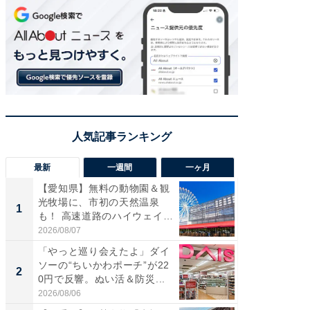
最新
一週間
一ヶ月
【愛知県】無料の動物園＆観
【兵庫
光牧場に、市初の天然温泉
ーメン
1
1
も！ 高速道路のハイウェイオ
再現した
ア...
道...
2026/08/07
2026/08/0
「やっと巡り会えたよ」ダイ
【三重
ソーの“ちいかわポーチ”が22
の直営
2
2
0円で反響。ぬい活＆防災...
ダ大判焼
伊...
2026/08/06
2026/08/0