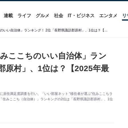
連載
ライフ
グルメ
社会
IT・ビジネス
エンタメ
リ
移住者46万人が選んだ「住みここちのいい自治体」ランキング！ 2位「長野県諏訪郡原村」、1位は？【2025年最新】
住みここちのいい自治体」ラン
郡原村」、1位は？【2025年最
象に居住満足度調査を行い、「いい部屋ネット “移住者が選ぶ”住みここちラ
ぶ「住みここち（自治体）」ランキングの2位は「長野県諏訪郡原村」、1位