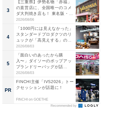
【三重県】伊勢名物「赤福」
【千葉県
の直営店に、全国唯一のコメ
級マー
3
3
ダ大判焼き店も！ 東名阪・
ノベし
伊...
ー...
2026/08/06
2026/08/0
「1000円には見えなかった」
ステラ
スタンダードプロダクツのリ
詰め放題
4
4
ュックが「高見えする」の...
00円で「
2026/08/03
2026/08/0
「面白いのあったから購
立山連
入〜」ダイソーのポップアッ
風呂に、
5
5
プランドリーバッグが話
層水風
題。“さま...
帰...
2026/08/03
2026/08/0
FINCHI主催「IVS2026」トー
「持ち家
クセッションが話題に！
知って
PR
PR
FINCHI on GOETHE
イエウー
Recommended by