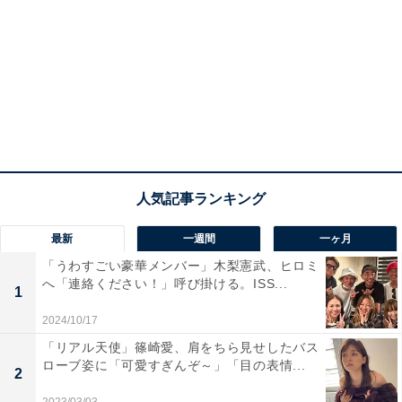
最新
一週間
一ヶ月
「うわすごい豪華メンバー」木梨憲武、ヒロミ
へ「連絡ください！」呼び掛ける。ISS...
1
2024/10/17
「リアル天使」篠崎愛、肩をちら見せしたバス
ローブ姿に「可愛すぎんぞ～」「目の表情...
2