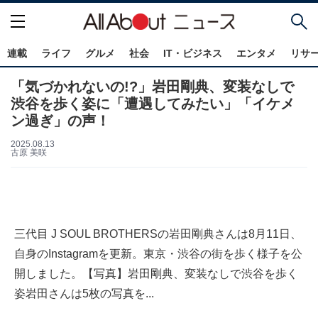
連載
ライフ
グルメ
社会
IT・ビジネス
エンタメ
リサ
「気づかれないの!?」岩田剛典、変装なしで
渋谷を歩く姿に「遭遇してみたい」「イケメ
ン過ぎ」の声！
2025.08.13
古原 美咲
三代目 J SOUL BROTHERSの岩田剛典さんは8月11日、
自身のInstagramを更新。東京・渋谷の街を歩く様子を公
開しました。【写真】岩田剛典、変装なしで渋谷を歩く
姿岩田さんは5枚の写真を...