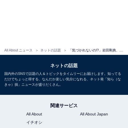
All About ニュース
ネットの話題
「気づかれないの!?」岩田剛典、変装なしで渋谷を歩く姿に「遭遇してみたい」「イケメン過ぎ」の声！
ネットの話題
国内外のSNSで話題の人＆トピックをタイムリーにお届けします。知ってる
だけでちょっと得する、なんだか楽しい気分になれる、ネット発「知ら（な
きゃ）損」ニュースが盛りだくさん。
関連サービス
All About
All About Japan
イチオシ