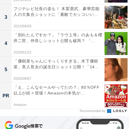
2023/03/03
フジテレビ社長の姿も！ 木梨憲武、豪華芸能
人の大集合ショットに「素敵でカッコいい...
3
2023/09/29
「別れたんですか？」『ラヴ上等』のあも＆櫻
井二世、仲良しショット公開も破局？ 「...
4
2026/01/22
「優樹菜ちゃんにそっくりすぎる」木下優樹
菜、美人長女の誕生日ショット公開！「14...
5
2026/08/07
「え、こんなセールやってたの？」80％OFF
以上が続々登場！Amazonの本気が...
PR
Amazon
Recommended by