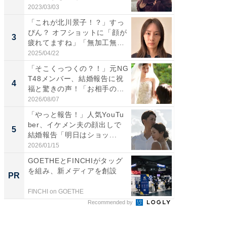
情...
愛...
2023/03/03
2026/08/0
「これが北川景子！？」すっ
「脚が
ぴん？ オフショットに「顔が
横川尚
3
3
疲れてますね」「無加工無
ムキな姿
表...
刃...
2025/04/22
2026/08/0
「そこくっつくの？！」元NG
「え、
T48メンバー、結婚報告に祝
芸人、2
4
4
福と驚きの声！「お相手の...
エットに
2026/08/07
2026/08/0
「やっと報告！」人気YouTu
「脳がバ
ber、イケメン夫の顔出しで
装姿が話
5
5
結婚報告「明日はショッ...
のお父さ
2026/01/15
2026/08/0
GOETHEとFINCHIがタッグ
GOETH
を組み、新メディアを創設
を組み
PR
PR
FINCHI on GOETHE
FINCHI o
Recommended by