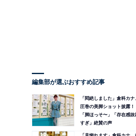
編集部が選ぶおすすめ記事
「悶絶しました」倉科カナ
圧巻の美脚ショット披露！
「脚ほっそ〜」「存在感抜
すぎ」絶賛の声
「見惚れます」倉科カナ、