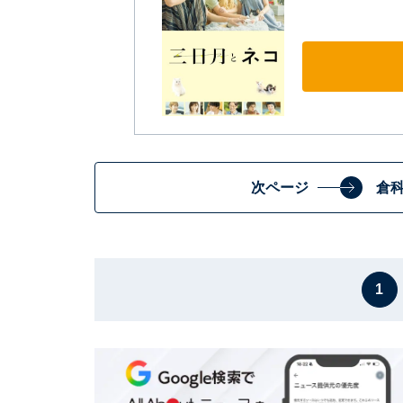
次ページ
倉
1