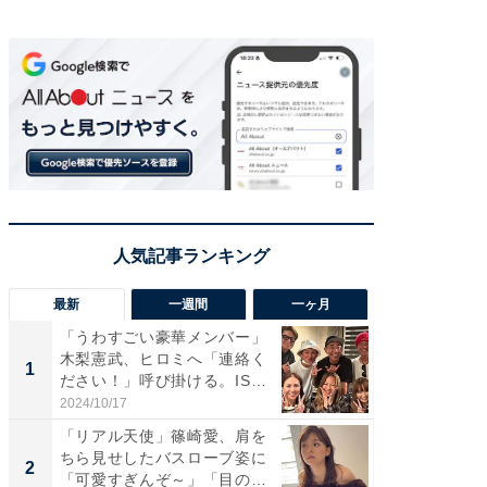
最新
一週間
一ヶ月
「うわすごい豪華メンバー」
「さす
木梨憲武、ヒロミへ「連絡く
は」高
1
1
ださい！」呼び掛ける。IS
災地を
S...
「カ...
2024/10/17
2026/08/0
「リアル天使」篠崎愛、肩を
「女の
ちら見せしたバスローブ姿に
介、バ
2
2
「可愛すぎんぞ～」「目の表
らのプレ