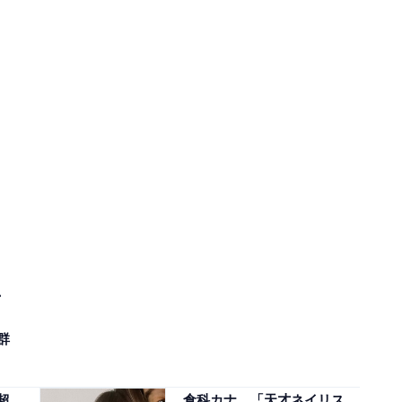
、
群
超
倉科カナ、「天才ネイリス