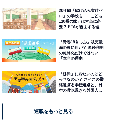
20年間「駆け込み実績ゼ
ロ」の学校も…「こども
110番の家」は本当に必
要？ PTAが直面する理想
と現実
「青春18きっぷ」販売激
減の裏に何が？ 連続利用
の厳格化だけではない
「本当の理由」
「移民」に冷たいのはど
っちなのか？ スイスの厳
格過ぎる学歴選別と、日
本の曖昧過ぎる外国人政
策
連載をもっと見る