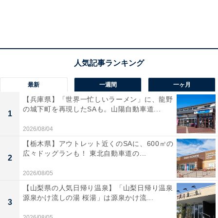
最新
一週間
一ヶ月
【兵庫県】「世界一忙しいラーメン」に、龍野
の城下町を再現したSAも。山陽自動車道...
1
2026/08/04
【栃木県】アウトレット近くのSAに、600㎡の
広々ドッグランも！ 東北自動車道の...
2
2026/08/05
【山梨県の人気日帰り温泉】「山梨日帰り温泉
源泉かけ流しの湯 桜湯」は源泉かけ流...
3
2026/08/05