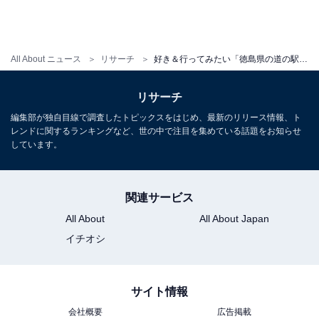
All About ニュース
リサーチ
好き＆行ってみたい「徳島県の道の駅」ランキング！ 2位「もみじ川温泉」、圧倒的1位は？【2025年調査】
リサーチ
編集部が独自目線で調査したトピックスをはじめ、最新のリリース情報、ト
レンドに関するランキングなど、世の中で注目を集めている話題をお知らせ
しています。
関連サービス
All About
All About Japan
イチオシ
サイト情報
会社概要
広告掲載