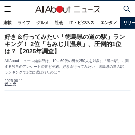
連載
ライフ
グルメ
社会
IT・ビジネス
エンタメ
リサ
好き＆行ってみたい「徳島県の道の駅」ラン
キング！ 2位「もみじ川温泉」、圧倒的1位
は？【2025年調査】
All About ニュース編集部は、10～60代の男女250人を対象に「道の駅」に関
する独自のアンケート調査を実施。好き＆行ってみたい「徳島県の道の駅」
ランキングで1位に選ばれたのは？
2025.08.11
坂上 恵