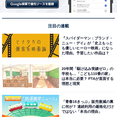
注目の連載
『スパイダーマン：ブランド・
ニュー・デイ』が「史上もっと
も優しいヒーロー映画」になっ
た理由。予習したい作品は？
20年間「駆け込み実績ゼロ」の
学校も…「こども110番の家」
は本当に必要？ PTAが直面する
理想と現実
「青春18きっぷ」販売激減の裏
に何が？ 連続利用の厳格化だけ
ではない「本当の理由」