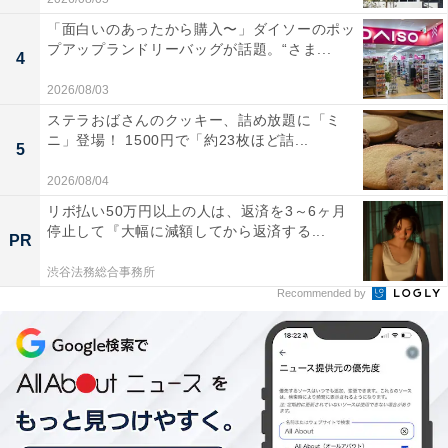
「面白いのあったから購入〜」ダイソーのポッ
プアップランドリーバッグが話題。“さま...
4
2026/08/03
ステラおばさんのクッキー、詰め放題に「ミ
ニ」登場！ 1500円で「約23枚ほど詰...
5
2026/08/04
リボ払い50万円以上の人は、返済を3～6ヶ月
停止して『大幅に減額してから返済する...
PR
渋谷法務総合事務所
Recommended by