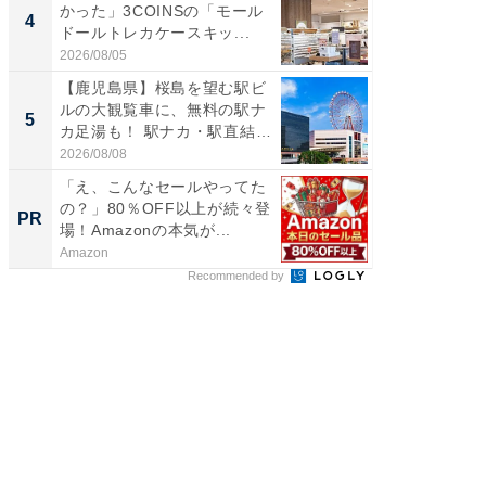
かった」3COINSの「モール
スタン
4
4
ドールトレカケースキッ...
ュックが
2026/08/05
2026/08/0
【鹿児島県】桜島を望む駅ビ
立山連
ルの大観覧車に、無料の駅ナ
風呂に、
5
5
カ足湯も！ 駅ナカ・駅直結
層水風
ス...
帰...
2026/08/08
2026/08/0
「え、こんなセールやってた
Amaz
の？」80％OFF以上が続々登
0%OF
PR
PR
場！Amazonの本気が...
Amazon
Amazon
Recommended by