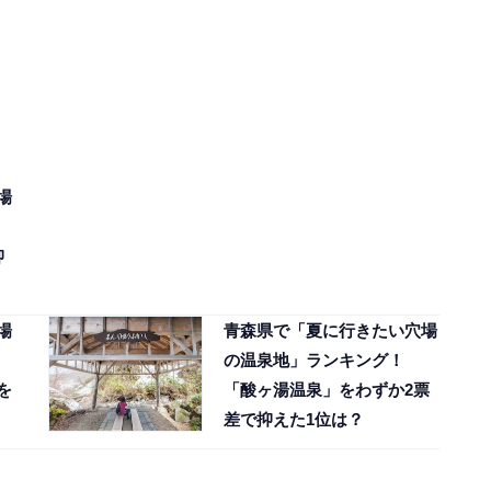
場
抑
場
青森県で「夏に行きたい穴場
の温泉地」ランキング！
を
「酸ヶ湯温泉」をわずか2票
差で抑えた1位は？