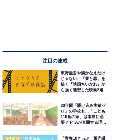
注目の連載
東野圭吾や湊かなえだけ
じゃない、「業と罪」を
描く『映画ちいかわ』か
ら強く連想した映画8選
20年間「駆け込み実績ゼ
ロ」の学校も…「こども
110番の家」は本当に必
要？ PTAが直面する理想
と現実
「青春18きっぷ」販売激