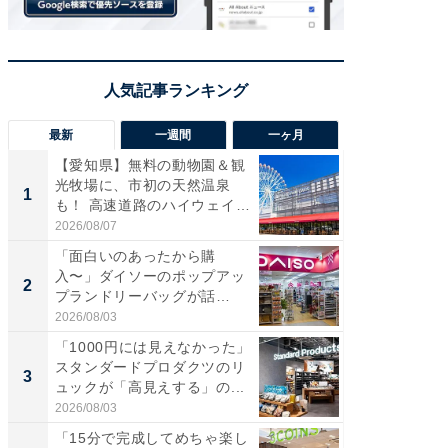
最新
一週間
一ヶ月
【愛知県】無料の動物園＆観
【兵庫
光牧場に、市初の天然温泉
ーメン
1
1
も！ 高速道路のハイウェイオ
再現した
ア...
道...
2026/08/07
2026/08/0
「面白いのあったから購
【三重
入〜」ダイソーのポップアッ
の直営
2
2
プランドリーバッグが話
ダ大判焼
題。“さま...
伊...
2026/08/03
2026/08/0
「1000円には見えなかった」
【千葉県
スタンダードプロダクツのリ
級マー
3
3
ュックが「高見えする」の...
ノベし
ー...
2026/08/03
2026/08/0
「15分で完成してめちゃ楽し
「100