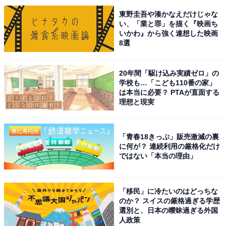
東野圭吾や湊かなえだけじゃな
い、「業と罪」を描く『映画ち
いかわ』から強く連想した映画
8選
20年間「駆け込み実績ゼロ」の
学校も…「こども110番の家」
は本当に必要？ PTAが直面する
理想と現実
「青春18きっぷ」販売激減の裏
こちらもおすすめ
に何が？ 連続利用の厳格化だけ
ではない「本当の理由」
岩手県で「夏に行きたい穴場の温泉地」ランキ
ング！ 2位「夏油高原温泉郷」を大差で抑えた1
位は？
「移民」に冷たいのはどっちな
のか？ スイスの厳格過ぎる学歴
選別と、日本の曖昧過ぎる外国
人政策