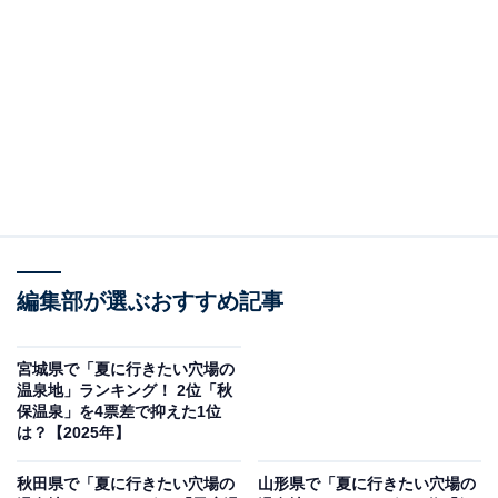
2位：酸ヶ湯温泉／34票
八甲田山の中腹に佇む酸ヶ湯温泉は、標高約900mの冷涼
な地にあり、夏でも涼しく快適に過ごせることから避暑
地として人気です。名物「千人風呂」は、その名の通り
広大な湯船が圧巻で、強い硫黄の香りと共に湯治場の風
情が漂います。四方を緑に囲まれた環境はまさに非日常
で、深呼吸するだけでも清々しさを感じられるほど。日
頃の疲れを洗い流し、心身を整えるのにぴったりの一湯
編集部が選ぶおすすめ記事
です。
宮城県で「夏に行きたい穴場の
回答者からは「よく、テレビで紹介されており、実際に
温泉地」ランキング！ 2位「秋
保温泉」を4票差で抑えた1位
行った友人も高評価をしていたため」（30代男性／北海
は？【2025年】
道）、「標高が高く涼しい環境の中で、豊かな自然と歴
史ある温泉を楽しめるため、夏でも快適に過ごせるから
秋田県で「夏に行きたい穴場の
山形県で「夏に行きたい穴場の