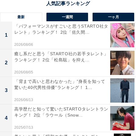
静かな湖畔の風景に包まれる十和田湖温泉郷は、夏の青
最新
一週間
一ヶ月
森をじっくり味わいたい人にうってつけの隠れた名所で
「パフォーマンスがすごいと思うSTARTO社タ
す。湖面を渡る風はひんやりと心地よく、日中は散策や
レント」ランキング！ 2位「佐久間...
1
カヌー、遊覧船などアクティビティも豊富。夜には空い
2026/08/06
っぱいの星が広がり、幻想的なひとときを過ごすのにぴ
癒し系だと思う「STARTO社の若手タレント」
ったりです。温泉は身体を芯から温め、旅の疲れをやさ
ランキング！ 2位「松島聡」を抑え...
2
しく癒してくれます。
2026/08/05
回答者からは「奥入瀬渓流で避暑しつつ、温泉を楽しみ
「背まで高いと思わなかった」“身長を知って
驚いた40代男性俳優”ランキング！ 1...
たいから」（30代女性／東京都）、「東京より平均気温
3
が約5℃低く、真夏でも平均23℃前後と過ごしやすい気
2026/06/13
候だから」（50代男性／東京都）、「昔行ったが、落ち
高学歴だと知って驚いたSTARTOタレントラン
ついて良いところだ」（50代男性／北海道）といった声
キング！ 2位「ラウール（Snow...
4
が集まりました。
2025/07/13