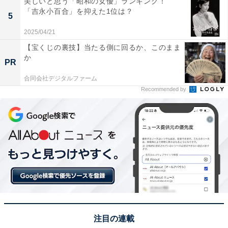
美しいと思う「昭和の女優」ランキング！
「吉永小百合」を抑えた1位は？
※回答者からのコメントは原文ママです
5
2025/04/21
【宝くじの裏技】当たる側に回るか、このまま
この記事の筆者：坂上 恵
か
PR
All About ニュースの編集者。オールアバウトに入社後、
SNSトレンドにフォーカスした記事執筆やSEOライティ
合同会社デジタルファーム
Recommended by
ングの経験を経て、のちにAll About ニュースチームのメ
ンバーに参入。現在は旅行・カルチャー・エンタメなど
を中心に企画編集を担当。東京都出身。居酒屋巡りとス
ポーツ観戦が生きがい。
次ページ
9位までのランキング結果を見る
注目の連載