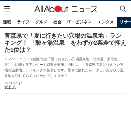
連載
ライフ
グルメ
社会
IT・ビジネス
エンタメ
リサ
青森県で「夏に行きたい穴場の温泉地」ラン
キング！ 「酸ヶ湯温泉」をわずか2票差で抑え
た1位は？
All About ニュース編集部は「夏に行きたい穴場温泉地（北海道・東北地
方）」に関するアンケート調査を実施。今回は、「青森県で夏に行きたい穴
場の温泉地」ランキングを発表します。暑さに疲れたら、涼しい風が吹く温
泉地を訪れてみてはいかがでしょうか？
2025.08.13
坂上 恵