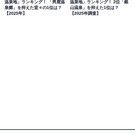
温泉地」ランキング！ 「男鹿温
温泉地」ランキング！ 2位「銀
です」（30代女性／東京都）、「夏でも涼しい山間部
泉郷」を抑えた堂々の1位は？
山温泉」を抑えた1位は？
で、広い混浴のヒバ千人風呂が有名です」（50代男性／
【2025年】
【2025年調査】
大阪府）といった声が集まりました。
1位：十和田湖温泉郷（十和田湖畔温泉）／36票