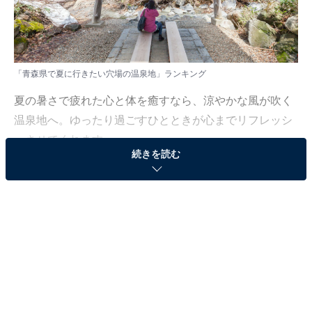
「青森県で夏に行きたい穴場の温泉地」ランキング
夏の暑さで疲れた心と体を癒すなら、涼やかな風が吹く
温泉地へ。ゆったり過ごすひとときが心までリフレッシ
ュさせてくれます。
続きを読む
All About ニュース編集部では、2025年7月29〜30日の期
間、全国20〜70代の男女203人を対象に、「夏に行きた
い穴場温泉地（北海道・東北地方）」に関するアンケー
トを実施しました。その中から、「青森県で夏に行きた
い穴場の温泉地」ランキングの結果をご紹介します。
＞9位までの全ランキング結果を見る