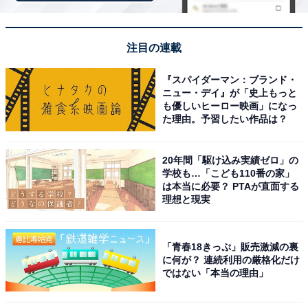
注目の連載
『スパイダーマン：ブランド・
ニュー・デイ』が「史上もっと
も優しいヒーロー映画」になっ
た理由。予習したい作品は？
20年間「駆け込み実績ゼロ」の
学校も…「こども110番の家」
は本当に必要？ PTAが直面する
理想と現実
こちらもおすすめ
好き＆行ってみたい「島根県の道の駅」ランキ
ング！ 2位「キララ多伎」を抑えた1位は？
「青春18きっぷ」販売激減の裏
【2025年調査】
に何が？ 連続利用の厳格化だけ
ではない「本当の理由」