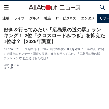
連載
ライフ
グルメ
社会
IT・ビジネス
エンタメ
リサ
好き＆行ってみたい「広島県の道の駅」ラン
キング！ 2位「クロスロードみつぎ」を抑えた
1位は？【2025年調査】
All About ニュース編集部は、20～60代の男女250人を対象に「道の駅」に関
する独自のアンケート調査を実施。好き＆行ってみたい「広島県の道の駅」
ランキングで1位に選ばれたのは？
2025.08.14
坂上 恵