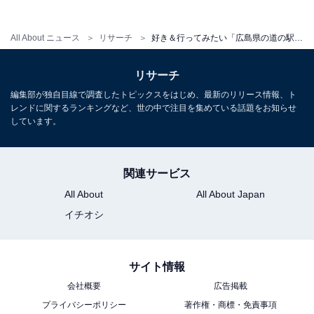
All About ニュース
リサーチ
好き＆行ってみたい「広島県の道の駅」ランキング！ 2位「クロスロードみつぎ」を抑えた1位は？【2025年調査】
リサーチ
編集部が独自目線で調査したトピックスをはじめ、最新のリリース情報、ト
レンドに関するランキングなど、世の中で注目を集めている話題をお知らせ
しています。
関連サービス
All About
All About Japan
イチオシ
サイト情報
会社概要
広告掲載
プライバシーポリシー
著作権・商標・免責事項