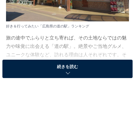
好き＆行ってみたい「広島県の道の駅」ランキング
旅の途中でふらりと立ち寄れば、その土地ならではの魅
力や味覚に出会える「道の駅」。絶景やご当地グルメ、
ユニークな体験など、訪れる理由は人それぞれです。そ
んな中で多くの人が「一度は行ってみたい！」と心惹か
続きを読む
れたスポットはどこなのでしょうか。
All About ニュース編集部は8月5～6日、20～60代の男女
250人を対象に「道の駅」に関する独自のアンケート調
査を実施しました。今回はその中から、好き＆行ってみ
たい「広島県の道の駅」ランキングを紹介します！
＞10位までの全ランキング結果を見る