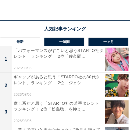
東広島市の「湖畔の里福富」は、豊かな自然に囲まれた
湖畔にあり、広大な芝生広場や遊具施設が整ったファミ
リー向けの道の駅です。地元食材を使った料理やお土産
の販売に加え、湖を眺めながらのんびり過ごせるロケー
ションが魅力。休日には子ども連れやキャンパーでにぎ
最新
一週間
一ヶ月
わい、アウトドアと地域グルメの両方を楽しめる憩いの
「パフォーマンスがすごいと思うSTARTO社タ
場として人気を集めています。
レント」ランキング！ 2位「佐久間...
1
2026/08/06
回答者のコメントを見ると「湖の近くにあり、新鮮な野
ギャップがあると思う「STARTO社の30代タ
菜や手作りスイーツが楽しめるから」（40代女性／神奈
レント」ランキング！ 2位「ジェシ...
2
川県）、「家族連れで訪れやすい広々とした道の駅で
2026/08/06
す。大きな遊具のある広場や芝生スペースがあり、子ど
もを遊ばせることができます」（30代女性／愛知県）、
癒し系だと思う「STARTO社の若手タレント」
ランキング！ 2位「松島聡」を抑え...
「目の前がダムなので、景色もよさそうだし楽しめそう
3
だと思ったので行ってみたいです」（20代女性／神奈川
2026/08/05
県）といった声がありました。
「背まで高いと思わなかった」“身長を知って