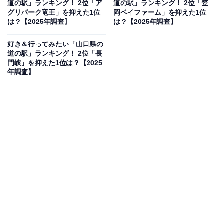
道の駅」ランキング！ 2位「ア
道の駅」ランキング！ 2位「笠
園もあるので子供連れには適していると思います」（50
グリパーク竜王」を抑えた1位
岡ベイファーム」を抑えた1位
代男性／埼玉県）などのコメントがありました。
は？【2025年調査】
は？【2025年調査】
好き＆行ってみたい「山口県の
道の駅」ランキング！ 2位「長
門峡」を抑えた1位は？【2025
年調査】
1位：湖畔の里福富（東広島市）／28票