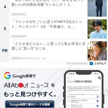
驚いた40代男性俳優”ランキング！ 1...
4
※回答者のコメントは原文ママです
2026/06/13
「ファンサがすごいと思うSTARTO社タレン
この記事の筆者：坂上 恵
ト」ランキング！ 2位「中島健人」を...
5
All About ニュースの編集者。オールアバウトに入社後、
2026/08/05
SNSトレンドにフォーカスした記事執筆やSEOライティ
「どうせ当たらない」と思ってた私が本当に当
ングの経験を経て、のちにAll About ニュースチームのメ
選した“買い方”がこれ
PR
ンバーに参入。現在は旅行・カルチャー・エンタメなど
合同会社デジタルファーム
を中心に企画編集を担当。東京都出身。居酒屋巡りとス
Recommended by
ポーツ観戦が生きがい。
10位までの全ランキング結果を見
次ページ
る