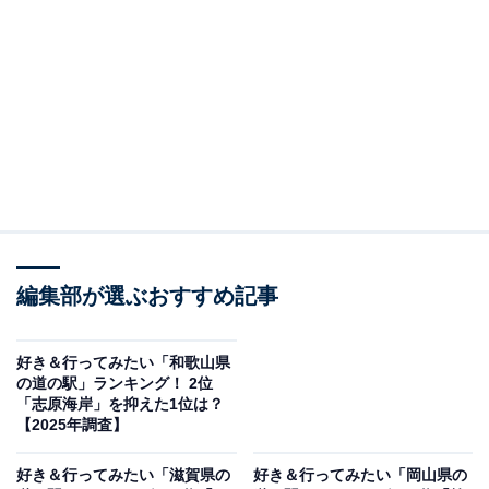
2位：クロスロードみつぎ（尾道市）／23票
尾道市にある「クロスロードみつぎ」は、広島と愛媛を
結ぶ国道沿いに位置し、ドライブ途中の休憩や観光拠点
として便利な道の駅です。地元産の新鮮野菜や特産品が
並び、地域色豊かなグルメも楽しめます。周辺にはサイ
クリングロードや観光スポットが点在しており、瀬戸内
エリアを巡る旅の立ち寄り場所として多くの人に親しま
れています。
編集部が選ぶおすすめ記事
回答者からは「尾道へ行った際へお土産を買って帰るの
好き＆行ってみたい「和歌山県
の道の駅」ランキング！ 2位
に便利だから」（20代女性／静岡県）、「ラーメンのイ
「志原海岸」を抑えた1位は？
メージがあり、食べ物に期待ができる」（30代女性／兵
【2025年調査】
庫県）、「尾道市に車で訪れることがあれば行きたいと
好き＆行ってみたい「滋賀県の
好き＆行ってみたい「岡山県の
思っています。野菜を販売していたり、ちょっとした公