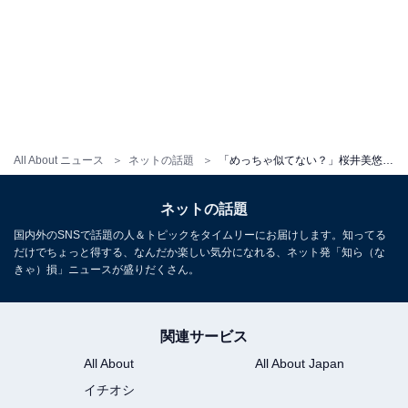
All About ニュース
ネットの話題
「めっちゃ似てない？」桜井美悠、夫・ぎし＆息子の比較ショットに「びっくりした」「天使2人」の声！
ネットの話題
国内外のSNSで話題の人＆トピックをタイムリーにお届けします。知ってる
だけでちょっと得する、なんだか楽しい気分になれる、ネット発「知ら（な
きゃ）損」ニュースが盛りだくさん。
関連サービス
All About
All About Japan
イチオシ