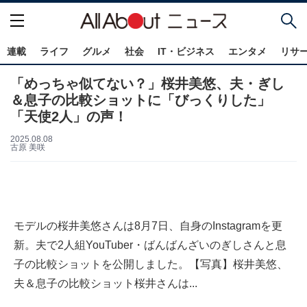
連載
ライフ
グルメ
社会
IT・ビジネス
エンタメ
リサ
「めっちゃ似てない？」桜井美悠、夫・ぎし
＆息子の比較ショットに「びっくりした」
「天使2人」の声！
2025.08.08
古原 美咲
モデルの桜井美悠さんは8月7日、自身のInstagramを更
新。夫で2人組YouTuber・ばんばんざいのぎしさんと息
子の比較ショットを公開しました。【写真】桜井美悠、
夫＆息子の比較ショット桜井さんは...