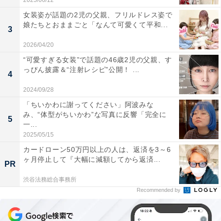
2025/06/12
女装姿が話題の2児の父親、フリルドレス姿で
娘たちとおままごと「なんて可愛くて平和...
3
2026/04/20
“可愛すぎる女装”で話題の46歳2児の父親、す
っぴん披露＆“注射レシピ”公開！ ...
4
2024/09/28
「ちいかわに謝ってください」阿波みな
み、“体型がちいかわ”な写真に反響「完全に
5
一...
2025/05/15
カードローン50万円以上の人は、返済を3～6
ヶ月停止して『大幅に減額してから返済...
PR
渋谷法務総合事務所
Recommended by