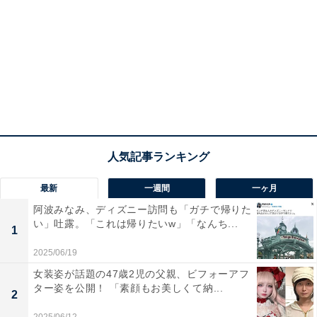
最新
一週間
一ヶ月
阿波みなみ、ディズニー訪問も「ガチで帰りた
い」吐露。「これは帰りたいw」「なんち...
1
2025/06/19
女装姿が話題の47歳2児の父親、ビフォーアフ
ター姿を公開！ 「素顔もお美しくて納...
2