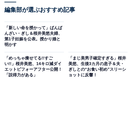
編集部が選ぶおすすめ記事
「新しい命を授かって」ばんば
んざい・ぎし＆桜井美悠夫婦、
第1子妊娠を公表。授かり婚と
明かす
「めっちゃ痩せてる!!すご
「まじ美男子確定すぎる」桜井
い!!」桜井美悠、14キロ減ダイ
美悠、生後3カ月の息子＆夫・
エットビフォーアフター公開！
ぎしとの“お食い初め”スリーシ
「説得力がある」
ョットに反響！