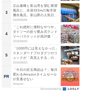
立山連峰と富山湾を望む展望
「面白
風呂に、水深333mの海洋深
入〜」
3
3
層水風呂。富山県の人気日
プラン
帰...
題。“さま
2026/08/06
2026/08/0
「これ絶対に便利なやつや」
「これ
ダイソーの折り畳み式ランド
ダイソ
4
4
リーバスケットが高評価「使
リーバ
わ...
わ...
2026/08/03
2026/08/0
「1000円には見えなかった」
「100
スタンダードプロダクツのリ
スタン
5
5
ュックが「高見えする」の...
ュックが
2026/08/03
2026/08/0
「今日の目玉商品は？」毎日
【毎日変
変わるAmazonタイムセール
ムセー
PR
PR
が見逃せない
Amazon
Amazon
Recommended by