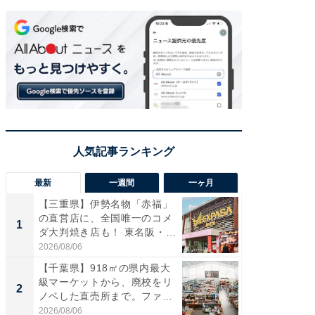
最新
一週間
一ヶ月
【三重県】伊勢名物「赤福」
【兵庫
の直営店に、全国唯一のコメ
ーメン
1
1
ダ大判焼き店も！ 東名阪・
再現した
伊...
道...
2026/08/06
2026/08/0
【千葉県】918㎡の県内最大
ステラ
級マーケットから、廃校をリ
詰め放題
2
2
ノベした直売所まで。ファ
00円で「
ー...
2026/08/06
2026/08/0