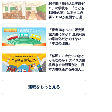
20年間「駆け込み実績ゼ
ロ」の学校も…「こども
110番の家」は本当に必
要？ PTAが直面する理想
と現実
「青春18きっぷ」販売激
減の裏に何が？ 連続利用
の厳格化だけではない
「本当の理由」
「移民」に冷たいのはど
っちなのか？ スイスの厳
格過ぎる学歴選別と、日
本の曖昧過ぎる外国人政
策
連載をもっと見る