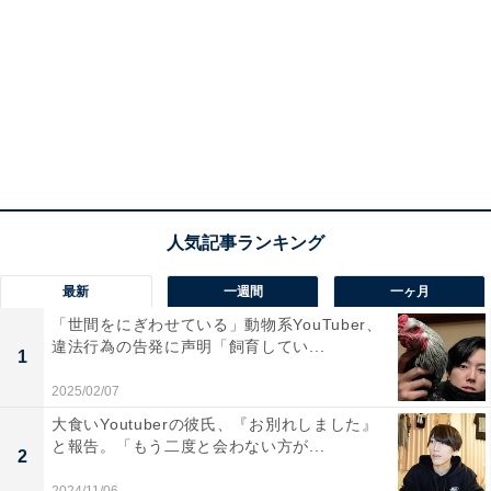
最新
一週間
一ヶ月
「世間をにぎわせている」動物系YouTuber、
違法行為の告発に声明「飼育してい...
1
2025/02/07
大食いYoutuberの彼氏、『お別れしました』
と報告。「もう二度と会わない方が...
2