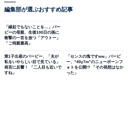
編集部が選ぶおすすめ記事
「縁起でもないことを…」バー
ビーの母親、生後100日の孫に
衝撃の一言を放つ「アウトー」
「ご両親最高」
第1子出産のバービー、「夫が
「センスの塊ですww」バービ
私をいやらしい目で見ている」
ー、“40y7m”のニューボーンフ
発言に反響！ 「二人目も近いで
ォトを公開!? 「その発想はなか
すね」
った」