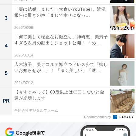
2024/11/06
「実は結婚しました」大食いYouTuber、近況
報告に驚きの声「まじで幸せになっ...
3
2026/08/06
「何て美しく端正なお顔立ち」神崎恵、美男子
すぎる次男の顔出しショット公開！ 「め...
4
2025/01/14
広末涼子、美デコルテ際立つドレス姿で「嬉し
いお知らせが…」！ 「凄く美しい」「透...
5
2024/07/12
【今すぐやって】60歳以上は〇〇しないと金
運が崩壊します
PR
合同会社デジタルファーム
Recommended by