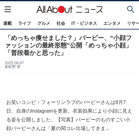
連載
ライフ
グルメ
社会
IT・ビジネス
エンタメ
リサ
「めっちゃ痩せました？」バービー、“小顔フ
ァッションの最終形態”公開「めっちゃ小顔」
「普段着かと思った」
2025.08.07
多町野 望
お笑いコンビ・フォーリンラブのバービーさんは8月7
日、自身のInstagramを更新。衣装効果により小顔に見え
る姿を公開しました。【写真】バービーのものすごい小
顔バービーさんは「夏の関コレ出場してきま...