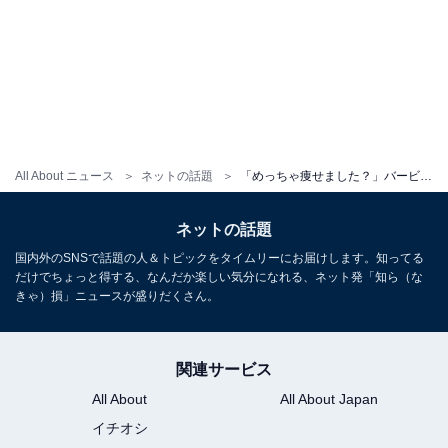
All About ニュース
ネットの話題
「めっちゃ痩せました？」バービー、“小顔ファッションの最終形態”公開「めっちゃ小顔」「普段着かと思った」
ネットの話題
国内外のSNSで話題の人＆トピックをタイムリーにお届けします。知ってる
だけでちょっと得する、なんだか楽しい気分になれる、ネット発「知ら（な
きゃ）損」ニュースが盛りだくさん。
関連サービス
All About
All About Japan
イチオシ