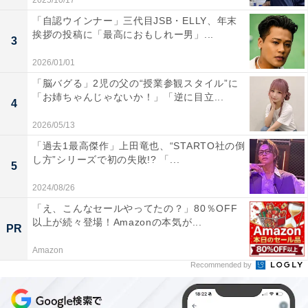
2025/10/17
「自認ウインナー」三代目JSB・ELLY、年末
挨拶の投稿に「最高におもしれー男」...
3
2026/01/01
「脳バグる」2児の父の“授業参観スタイル”に
「お姉ちゃんじゃないか！」「逆に目立...
4
2026/05/13
「過去1最高傑作」上田竜也、“STARTO社の倒
し方”シリーズで初の失敗!? 「...
5
2024/08/26
「え、こんなセールやってたの？」80％OFF
以上が続々登場！Amazonの本気が...
PR
Amazon
Recommended by