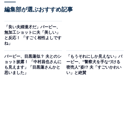
編集部が選ぶおすすめ記事
「良い夫婦漫才だ」バービー、
無加工ショットに夫「美しい」
と反応！ 「すごく相性よしです
ね」
バービー、目黒蓮似？ 夫とのシ
「もうそれにしか見えない」バ
ョット披露！ 「中村昌也さんに
ービー、“警察犬を手なづける
も見えます」「目黒蓮さんかと
密売人”姿!? 夫「すごいかわい
思いました」
い」と絶賛