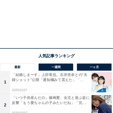
最新
一週間
一ヶ月
「結婚しまーす」上田竜也、石井杏奈との“夫
婦ショット”公開「通知欄みて震えた」「...
1
2025/11/27
「いつ子供産んだの」篠崎愛、女児と遊ぶ姿に
反響「もう愛ちゃんの子みたいだね」「完...
2