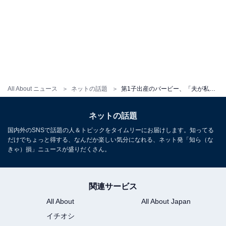
All About ニュース
ネットの話題
第1子出産のバービー、「夫が私をいやらしい目で見ている」発言に反響！ 「二人目も近いですね」
ネットの話題
国内外のSNSで話題の人＆トピックをタイムリーにお届けします。知ってる
だけでちょっと得する、なんだか楽しい気分になれる、ネット発「知ら（な
きゃ）損」ニュースが盛りだくさん。
関連サービス
All About
All About Japan
イチオシ