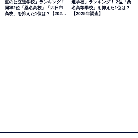
重の公立進学校」ランキング！
進学校」ランキング！ 2位「桑
を多く輩出しているから、特に好きなのはピアニストの
同率2位「桑名高校」「四日市
名高等学校」を抑えた1位は？
上原ひろみです」（50代男性／静岡県）、「難関大学へ
高校」を抑えた1位は？【2025
【2025年調査】
の合格者が多く、県内外で高く評価されているためで
年調査】
す」（30代女性／東京都）などのコメントが寄せられて
いました。