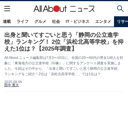
連載
ライフ
グルメ
社会
IT・ビジネス
エンタメ
リサ
出身と聞いてすごいと思う「静岡の公立進学
校」ランキング！ 2位「浜松北高等学校」を抑
えた1位は？【2025年調査】
All About ニュース編集部は7月3〜10日に、全国の20〜60代の男女148人を対
象に「東海地方の公立進学校（印象）」に関するアンケート調査を実施しま
した。今回はその中から、「出身と聞いてすごいと思う静岡の公立進学校」
ランキングをご紹介！2位は「浜松北高等学校」、では1位は？
2025.08.06
田中 寛大