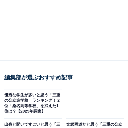
※本調査は全国148人を対象に実施したもので、結果は
回答者の意見を集計したものであり、全体の意見を断定
的に示すものではありません
2位：浜松北高等学校／21票
2位は「浜松北高等学校」でした。県西部の名門校とし
て知られ、文系・理系を問わず、多くの難関大学への合
格実績を誇る進学校です。活躍する卒業生の存在や、有
編集部が選ぶおすすめ記事
名大学への合格者数の多さから、「出身」と聞くと印象
に残る学校として評価されています。
優秀な学生が多いと思う「三重
の公立進学校」ランキング！ 2
位「桑名高等学校」を抑えた1
回答者からは「偏差値は静岡ではトップで、実際に有名
位は？【2025年調査】
な難関大学への合格実績も多く、部活動でも結果を出し
ているので凄いです」（50代女性／広島県）、「有名人
出身と聞いてすごいと思う「三
文武両道だと思う「三重の公立