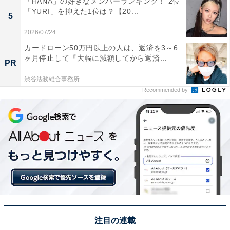
「HANA」の好きなメンバーランキング！ 2位
「YURI」を抑えた1位は？【20...
5
※回答コメントは原文ママです
2026/07/24
カードローン50万円以上の人は、返済を3～6
この記事の筆者：田中 寛大
ヶ月停止して『大幅に減額してから返済...
PR
一橋大学大学院社会学研究科修了後、国の所管法人に入
職。地方公共団体の情報化支援や広報を担当。2019年に
渋谷法務総合事務所
Recommended by
株式会社アマノートを設立し、現在はWebメディアや選
書サービスの運営、SEO業務に従事。年間3,000本以上
のコンテンツ制作に携わる。
次ページ
5位までのランキング結果を見る
注目の連載