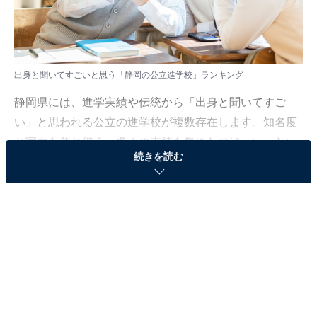
出身と聞いてすごいと思う「静岡の公立進学校」ランキング
静岡県には、進学実績や伝統から「出身と聞いてすご
い」と思われる公立の進学校が複数存在します。知名度
と実力を兼ね備え、多くの支持を集めたのは、いったい
続きを読む
どの学校だったのでしょうか。
All About ニュース編集部では、全国の20〜60代の男女
148人を対象に、「出身と聞いてすごいと思う静岡の公
立進学校」についてアンケートを実施。その結果をラン
キング形式で紹介します！
＞5位までの全ランキング結果を見る