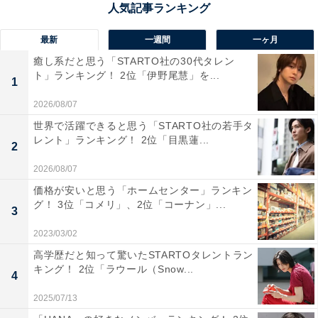
1位：静岡高等学校／89票
最新
一週間
一ヶ月
癒し系だと思う「STARTO社の30代タレン
1位は「静岡高等学校」でした。静岡県を代表する進学
ト」ランキング！ 2位「伊野尾慧」を...
1
校で、東京大学や京都大学などの難関大学への合格実績
2026/08/07
も豊富です。部活動にも力を入れており、文武両道の姿
世界で活躍できると思う「STARTO社の若手タ
勢が評価されて、「出身」と聞いてすごいと感じる人が
レント」ランキング！ 2位「目黒蓮...
2
多いようです。
2026/08/07
回答者からは「静岡高等学校は難関大学へ進学する生徒
価格が安いと思う「ホームセンター」ランキン
グ！ 3位「コメリ」、2位「コーナン」...
が多いです。それだけに、この学校の出身と聞くと、す
3
ごいと感心します」（60代男性／新潟県）、「偏差値が
2023/03/02
70ほどある優秀な高校である」（50代男性／徳島県）、
高学歴だと知って驚いたSTARTOタレントラン
「その名を聞くだけで『おっ』と感じさせる説得力があ
キング！ 2位「ラウール（Snow...
4
ります」（40代女性／滋賀県）などのコメントが寄せら
2025/07/13
れていました。