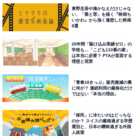
東野圭吾や湊かなえだけじゃな
い、「業と罪」を描く『映画ち
いかわ』から強く連想した映画
8選
20年間「駆け込み実績ゼロ」の
学校も…「こども110番の家」
は本当に必要？ PTAが直面する
理想と現実
こちらもおすすめ
「青春18きっぷ」販売激減の裏
文武両道だと思う「静岡の公立進学校」ランキ
に何が？ 連続利用の厳格化だけ
ング！ 2位「浜松北高等学校」を抑えた1位は？
ではない「本当の理由」
【2025年調査】
「移民」に冷たいのはどっちな
のか？ スイスの厳格過ぎる学歴
選別と、日本の曖昧過ぎる外国
人政策