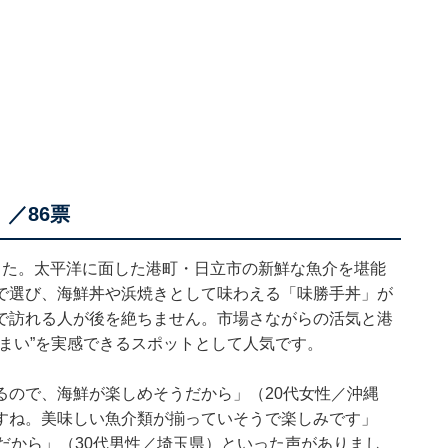
／86票
した。太平洋に面した港町・日立市の新鮮な魚介を堪能
で選び、海鮮丼や浜焼きとして味わえる「味勝手丼」が
で訪れる人が後を絶ちません。市場さながらの活気と港
まい”を実感できるスポットとして人気です。
るので、海鮮が楽しめそうだから」（20代女性／沖縄
すね。美味しい魚介類が揃っていそうで楽しみです」
だから」（30代男性／埼玉県）といった声がありまし