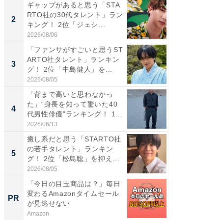
ギャップがあると思う「STA
癒し系だ
RTO社の30代タレント」ラン
の若手
2
2
キング！ 2位「ジェシ...
グ！ 2
2026/08/06
2026/08/0
「ファンサがすごいと思うST
ギャップ
ARTO社タレント」ランキン
RTO社
3
3
グ！ 2位「中島健人」を...
キング！
2026/08/05
2026/08/0
「背まで高いと思わなかっ
「世界で
た」“身長を知って驚いた40
ARTO
4
4
代男性俳優”ランキング！ 1...
グ！ 2
2026/06/13
2026/08/0
癒し系だと思う「STARTO社
身長を知
の若手タレント」ランキン
性俳優」
5
5
グ！ 2位「松島聡」を抑え...
「鈴木
倒...
2026/08/05
2026/08/0
「今日の目玉商品は？」毎日
「今日
変わるAmazonタイムセール
変わるA
PR
PR
が見逃せない
が見逃
Amazon
Amazon