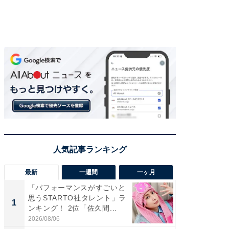
最新
一週間
一ヶ月
「パフォーマンスがすごいと
「癒し系
思うSTARTO社タレント」ラ
タレント
1
1
ンキング！ 2位「佐久間...
「井ノ原
2026/08/06
2026/08/0