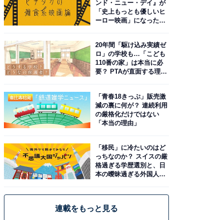
ンド・ニュー・デイ』が
「史上もっとも優しいヒ
ーロー映画」になった理
由。予習したい作品は？
20年間「駆け込み実績ゼ
ロ」の学校も…「こども
110番の家」は本当に必
要？ PTAが直面する理想
と現実
「青春18きっぷ」販売激
減の裏に何が？ 連続利用
の厳格化だけではない
「本当の理由」
「移民」に冷たいのはど
っちなのか？ スイスの厳
格過ぎる学歴選別と、日
本の曖昧過ぎる外国人政
策
連載をもっと見る