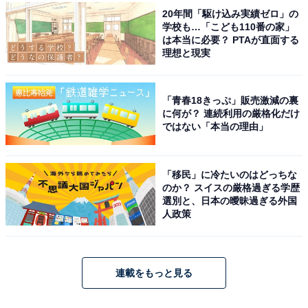
20年間「駆け込み実績ゼロ」の
学校も…「こども110番の家」
は本当に必要？ PTAが直面する
理想と現実
「青春18きっぷ」販売激減の裏
に何が？ 連続利用の厳格化だけ
ではない「本当の理由」
「移民」に冷たいのはどっちな
のか？ スイスの厳格過ぎる学歴
選別と、日本の曖昧過ぎる外国
人政策
連載をもっと見る