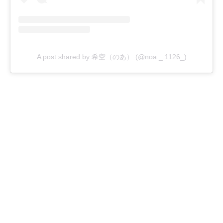
A post shared by 希空（のあ） (@noa._.1126_)