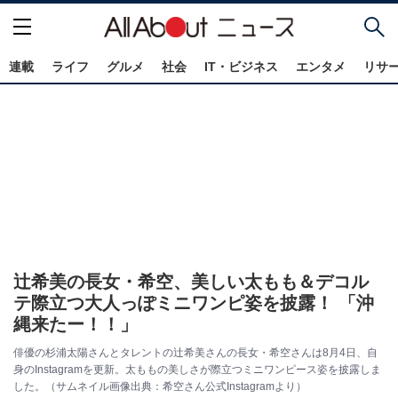
連載
ライフ
グルメ
社会
IT・ビジネス
エンタメ
リサ
辻希美の長女・希空、美しい太もも＆デコル
テ際立つ大人っぽミニワンピ姿を披露！ 「沖
縄来たー！！」
俳優の杉浦太陽さんとタレントの辻希美さんの長女・希空さんは8月4日、自
身のInstagramを更新。太ももの美しさが際立つミニワンピース姿を披露しま
した。（サムネイル画像出典：希空さん公式Instagramより）