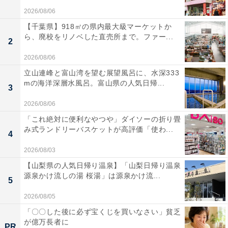
2026/08/06
【千葉県】918㎡の県内最大級マーケットか
ら、廃校をリノベした直売所まで。ファー...
2
2026/08/06
立山連峰と富山湾を望む展望風呂に、水深333
mの海洋深層水風呂。富山県の人気日帰...
3
2026/08/06
「これ絶対に便利なやつや」ダイソーの折り畳
み式ランドリーバスケットが高評価「使わ...
4
2026/08/03
【山梨県の人気日帰り温泉】「山梨日帰り温泉
源泉かけ流しの湯 桜湯」は源泉かけ流...
5
2026/08/05
「〇〇した後に必ず宝くじを買いなさい」貧乏
が億万長者に
PR