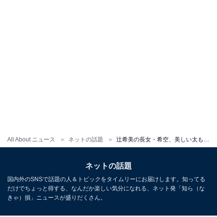
All About ニュース
ネットの話題
辻希美の長女・希空、美しい太もも＆デコルテ際立つ大人っぽミニワンピ姿を披露！ 「沖縄来たー！！」
ネットの話題
国内外のSNSで話題の人＆トピックをタイムリーにお届けします。知ってる
だけでちょっと得する、なんだか楽しい気分になれる、ネット発「知ら（な
きゃ）損」ニュースが盛りだくさん。