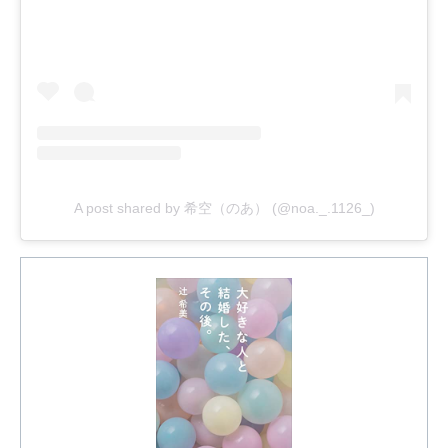
A post shared by 希空（のあ） (@noa._.1126_)