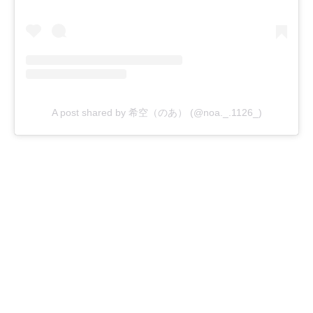
A post shared by 希空（のあ） (@noa._.1126_)