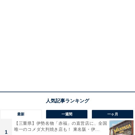
最新
一週間
一ヶ月
【三重県】伊勢名物「赤福」の直営店に、全国
唯一のコメダ大判焼き店も！ 東名阪・伊...
1