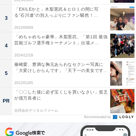
2023/03/03
「EXILEかと」木梨憲武＆ヒロミの間に写
る“石川遼”の別人っぷりにファン騒然！...
3
2022/09/09
「めちゃめちゃ豪華」木梨憲武、「第1回 最強
芸能ゴルフ選手権トーナメント」出場メ...
4
2024/12/18
篠崎愛、豊満な胸元あらわなセクシー写真に
「大変けしからんです」「天下一の美女です...
5
2022/01/05
「〇〇した後に必ず宝くじを買いなさい」貧乏
が億万長者に
PR
合同会社デジタルファーム
Recommended by