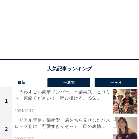
最新
一週間
一ヶ月
「うわすごい豪華メンバー」木梨憲武、ヒロミ
へ「連絡ください！」呼び掛ける。ISS...
1
2024/10/17
「リアル天使」篠崎愛、肩をちら見せしたバス
ローブ姿に「可愛すぎんぞ～」「目の表情...
2