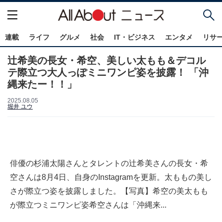
連載
ライフ
グルメ
社会
IT・ビジネス
エンタメ
リサ
辻希美の長女・希空、美しい太もも＆デコル
テ際立つ大人っぽミニワンピ姿を披露！ 「沖
縄来たー！！」
2025.08.05
堀井 ユウ
俳優の杉浦太陽さんとタレントの辻希美さんの長女・希
空さんは8月4日、自身のInstagramを更新。太ももの美し
さが際立つ姿を披露しました。【写真】希空の美太もも
が際立つミニワンピ姿希空さんは「沖縄来...