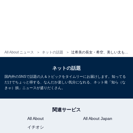
All About ニュース
ネットの話題
辻希美の長女・希空、美しい太もも＆デコルテ際立つ大人っぽミニワンピ姿を披露！ 「沖縄来たー！！」
ネットの話題
国内外のSNSで話題の人＆トピックをタイムリーにお届けします。知ってる
だけでちょっと得する、なんだか楽しい気分になれる、ネット発「知ら（な
きゃ）損」ニュースが盛りだくさん。
関連サービス
All About
All About Japan
イチオシ