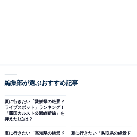
日本最大級の広さを誇るカルスト台地「秋吉台国定公
園」を通る「秋吉台カルストロード」。石灰岩の白い岩
肌が目立つ雄大な景色が広がり、夏は新緑に包まれた開
放感あふれるドライブが楽しめます。秋吉台国定公園の
地下100mに位置する、日本最大級の鍾乳洞「秋芳洞」は
夏でも冷気を感じる絶景避暑スポット。マイカーで園内
を巡るドライブスルー形式のサファリゾーンが人気の
「秋吉台サファリランド」は家族連れでにぎわいます。
回答者からは、「秋吉台とにかく非日常でこころがスカ
編集部が選ぶおすすめ記事
ッとしたからもう一度行きたい！」（20代女性／広島
県）、「秋芳洞へ夏訪れたとき涼しくて気持ちがよかっ
夏に行きたい「愛媛県の絶景ド
ライブスポット」ランキング！
た。カルスト台地のドライブは山の稜線が美しくてドラ
「四国カルスト公園縦断線」を
イブにはぴったり」（50代女性／広島県）、「また行っ
抑えた1位は？
てみたいと思える場所だから」（30代女性／福岡県）、
夏に行きたい「高知県の絶景ド
夏に行きたい「鳥取県の絶景ド
「カルストは圧巻」（20代男性／大阪府）などの声があ