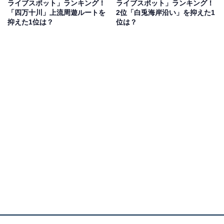
ライブスポット」ランキング！
ライブスポット」ランキング！
りました。
「四万十川」上流周遊ルートを
2位「白兎海岸沿い」を抑えた1
抑えた1位は？
位は？
1位：角島大橋周辺ルート（角島・牧崎風の公園方
面）／81票