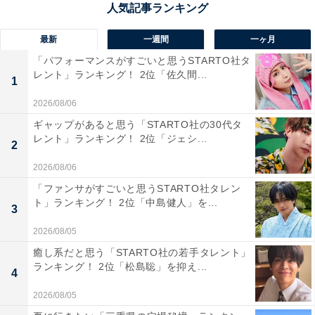
白い砂浜とコバルトブルーの海に真っすぐに伸びる「角
島大橋（つのしまおおはし）」は、映画やテレビのロケ
最新
一週間
一ヶ月
地としても知られる絶景ドライブコースです。全長1780
「パフォーマンスがすごいと思うSTARTO社タ
ｍの橋を渡ってたどり着く角島は、美しい海に囲まれ、
レント」ランキング！ 2位「佐久間...
1
島からの絶景を見渡せる「角島灯台」や「瀬崎陽の公
2026/08/06
園」など数多くの眺望スポットも。島の最北端にある
ギャップがあると思う「STARTO社の30代タ
「牧崎（まきさき）風の公園」では、秋にはダルマギク
レント」ランキング！ 2位「ジェシ...
2
が咲き誇ります。
2026/08/06
「ファンサがすごいと思うSTARTO社タレン
回答者からは、「ぜひ、青い海を見てほしい」（40代女
ト」ランキング！ 2位「中島健人」を...
3
性／広島県）、「角島大橋の景観が素晴らしく、周辺に
は元乃隅神社や青海島、金子みすず記念館などの観光地
2026/08/05
が多数あります」（70代男性／広島県）、「昔行った時
癒し系だと思う「STARTO社の若手タレント」
ランキング！ 2位「松島聡」を抑え...
もやはり角島の橋を渡るのは気持ち良かったので是非再
4
訪したいから」（50代女性／宮城県）、「ドライブ中、
2026/08/05
常に海が見えるので、爽やかな海風が心地よく、暑い夏