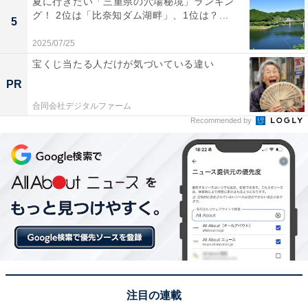
夏に行きたい「三重県の穴場秘境」ランキン
でも涼しく感じられます」（50代男性／東京都）などの
グ！ 2位は「比奈知ダム湖畔」、1位は？...
5
コメントが寄せられました。
2025/07/25
宝くじ当たる人だけが気づいている違い
※回答者からのコメントは原文ママです
PR
合同会社デジタルファーム
この記事の筆者：福島 ゆき プロフィール
Recommended by
アニメや漫画のレビュー、エンタメトピックスなどを中
心に、オールジャンルで執筆中のライター。時々、店舗
取材などのリポート記事も担当。All AboutおよびAll
About ニュースでのライター歴は6年。
次ページ
11位までの全ランキングを見る
注目の連載