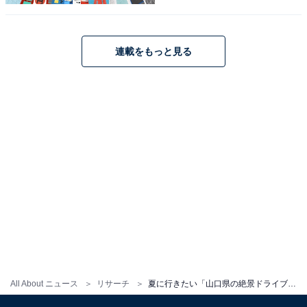
連載をもっと見る
1
2
All About ニュース
リサーチ
夏に行きたい「山口県の絶景ドライブスポット」ランキング！ 「秋吉台カルストロード・秋芳洞」周辺ルートを抑えた1位は？