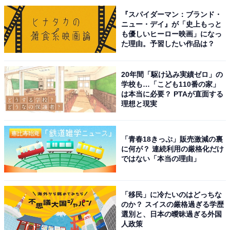
『スパイダーマン：ブランド・
ニュー・デイ』が「史上もっと
も優しいヒーロー映画」になっ
た理由。予習したい作品は？
20年間「駆け込み実績ゼロ」の
学校も…「こども110番の家」
は本当に必要？ PTAが直面する
理想と現実
「青春18きっぷ」販売激減の裏
に何が？ 連続利用の厳格化だけ
こちらもおすすめ
ではない「本当の理由」
夏に行きたい「香川県の絶景ドライブスポッ
ト」ランキング！ 「道の駅 小豆島オリーブ公
園」周辺ルートを抑えた1位は？
「移民」に冷たいのはどっちな
のか？ スイスの厳格過ぎる学歴
選別と、日本の曖昧過ぎる外国
人政策