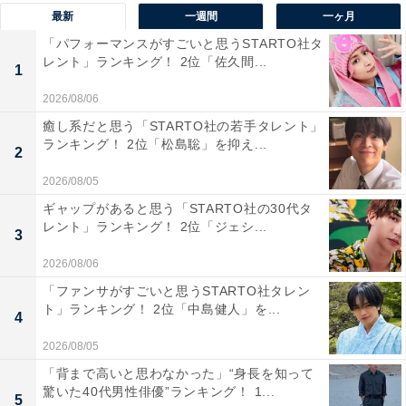
日本海に面した皆生温泉は、海と温泉を同時に楽しめる
最新
一週間
一ヶ月
希少な温泉地です。夏には海水浴やマリンアクティビテ
「パフォーマンスがすごいと思うSTARTO社タ
ィと共に、海辺の露天風呂で心身を癒やすことができま
レント」ランキング！ 2位「佐久間...
1
す。
2026/08/06
癒し系だと思う「STARTO社の若手タレント」
泉質はナトリウム・カルシウム塩化物泉で、保温性が高
ランキング！ 2位「松島聡」を抑え...
2
く、肌に優しいといわれています。また、「日本のトラ
2026/08/05
イアスロン発祥の地」としても知られ、健康志向の旅行
ギャップがあると思う「STARTO社の30代タ
先としても人気を集めています。
レント」ランキング！ 2位「ジェシ...
3
回答者からは「海辺の温泉で潮風を感じながらゆったり
2026/08/06
でき、海鮮料理も新鮮で魅力的だから」（60代男性／福
「ファンサがすごいと思うSTARTO社タレン
ト」ランキング！ 2位「中島健人」を...
岡県）、「大山と海が素晴らしかったのでもう一度行っ
4
てみたい。公共の浴場が天井が高くて解放感があり、と
2026/08/05
ても立派でした」（40代女性／青森県）、「絶景のオー
「背まで高いと思わなかった」“身長を知って
シャンビューが楽しめる温泉地ですし、夏のシーズンに
驚いた40代男性俳優”ランキング！ 1...
5