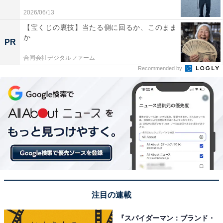
言えば海水浴と合わせて楽しめる場所だと思います。海
2026/06/13
から湧く温泉として有名ですし、歴史ある温泉施設が建
【宝くじの裏技】当たる側に回るか、このまま
ち並んでいるんで風情も一緒に満喫したいです」（30代
か
PR
男性／福岡県）といった声が集まりました。
合同会社デジタルファーム
Recommended by
※回答者からのコメントは原文ママです
この記事の筆者：坂上 恵
All About ニュース編集部の編集者。SNSトレンドやSEO
ライティングに強みがあり、旅行・カルチャー・エンタ
メを中心に企画編集を担当。東京都出身。居酒屋巡りと
スポーツ観戦が趣味。
注目の連載
次ページ
7位までのランキング結果を見る
『スパイダーマン：ブランド・