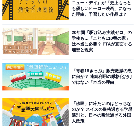
ニュー・デイ』が「史上もっと
も優しいヒーロー映画」になっ
た理由。予習したい作品は？
20年間「駆け込み実績ゼロ」の
学校も…「こども110番の家」
は本当に必要？ PTAが直面する
理想と現実
「青春18きっぷ」販売激減の裏
に何が？ 連続利用の厳格化だけ
ではない「本当の理由」
「移民」に冷たいのはどっちな
こちらもおすすめ
のか？ スイスの厳格過ぎる学歴
選別と、日本の曖昧過ぎる外国
島根県で「夏に行きたい穴場の温泉地」ランキ
人政策
ング！2位「松江しんじ湖温泉」、1位は？