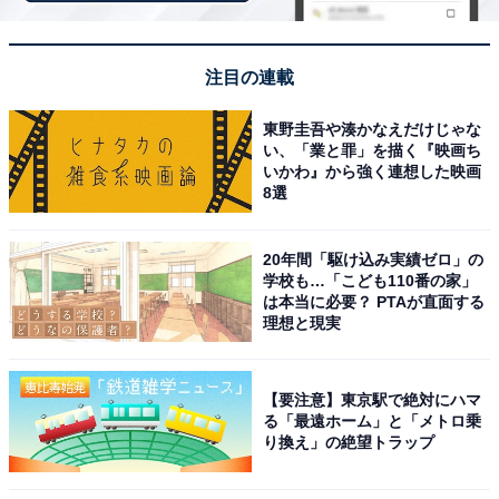
「セリオン」の愛称で親しまれる展望タワーを中心に、
開放感あふれる観光施設が整備されています。地元産品
注目の連載
の販売はもちろん、秋田の海や港の景色を一望できる展
望室や、夜景スポットとしても人気。港町らしい活気と
東野圭吾や湊かなえだけじゃな
風情が感じられ、買い物・グルメ・展望と三拍子そろっ
い、「業と罪」を描く『映画ち
いかわ』から強く連想した映画
た魅力が訪れる人を惹きつけています。
8選
回答者からは「年中無料の展望台に登って、秋田市内を
20年間「駆け込み実績ゼロ」の
一望したいと思ったため」（50代男性／千葉県）、「ポ
学校も…「こども110番の家」
ートタワー・セリオンという無料で見れる展望台があり
は本当に必要？ PTAが直面する
理想と現実
秋田を見回せるので行ってみたい」（20代女性／北海
道）、「港にあるから海鮮が美味しそうなので行ってみ
たい」（30代男性／兵庫県）などのコメントがありまし
【要注意】東京駅で絶対にハマ
る「最遠ホーム」と「メトロ乗
た。
り換え」の絶望トラップ
※回答者のコメントは原文ママです