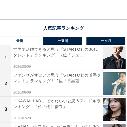
位置し、観光拠点としての機能と地元文化の発信基地と
しての役割を兼ね備えた存在です。男鹿半島の自然や風
土、そして伝統行事である「なまはげ文化」を感じられ
る展示スペースなどもあり、訪れるだけで地域の魅力に
触れることができます。地元の海産物や特産品の品ぞろ
最新
一週間
一ヶ月
えも豊富で、旅のお土産探しにもぴったり。観光と食と
世界で活躍できると思う「STARTO社の30代
文化が融合した、充実度の高いスポットです。
タレント」ランキング！ 2位「ジェ...
1
2026/08/09
回答者からは「男鹿の道の駅では新鮮な海鮮を購入でき
るから」（30代女性／秋田県）、「男鹿水族館に行った
ファンサがすごいと思う「STARTO社の若手タ
レント」ランキング！ 2位「目黒蓮...
ついでに行ってみたいから」（30代女性／広島県）、
2
「男鹿半島に近く、海や自然、なまはげ文化を感じられ
2026/08/09
るエリアにあるのが魅力です。観光とグルメを一緒に楽
「KAWAII LAB.」でかわいいと思うアイドルラ
ンキング！ 2位「櫻井優衣」...
しめる立地で、ドライブの目的地としてもぴったりだと
3
思いました」（30代女性／愛知県）などのコメントがあ
2026/07/20
りました。
「HANA」の好きなメンバーランキング！ 2位