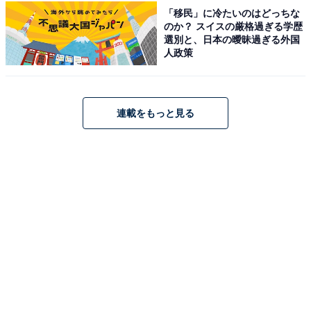
「移民」に冷たいのはどっちな
のか？ スイスの厳格過ぎる学歴
この記事の筆者：坂上 恵
選別と、日本の曖昧過ぎる外国
All About ニュースの編集者。オールアバウトに入社後、
人政策
SNSトレンドにフォーカスした記事執筆やSEOライティ
ングの経験を経て、のちにAll About ニュースチームのメ
ンバーに参入。現在は旅行・カルチャー・エンタメなど
連載をもっと見る
を中心に企画編集を担当。東京都出身。居酒屋巡りとス
ポーツ観戦が生きがい。
8位までの全ランキング結果を見
次ページ
る