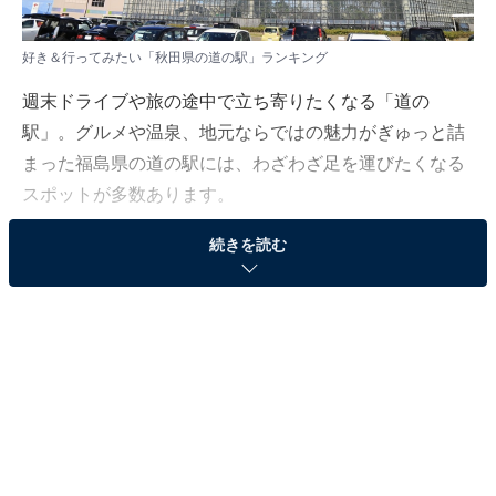
好き＆行ってみたい「秋田県の道の駅」ランキング
週末ドライブや旅の途中で立ち寄りたくなる「道の
駅」。グルメや温泉、地元ならではの魅力がぎゅっと詰
まった福島県の道の駅には、わざわざ足を運びたくなる
スポットが多数あります。
続きを読む
All About ニュース編集部は8月2～3日、10～70代の男女
250人を対象に「道の駅」に関する独自のアンケート調
査を実施しました。今回はその中から、好き＆行ってみ
たい「秋田県の道の駅」ランキングを紹介します！
＞8位までの全ランキング結果を見る
同率2位：かみおか（大仙市）／18票