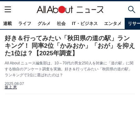
連載
ライフ
グルメ
社会
IT・ビジネス
エンタメ
リサ
好き＆行ってみたい「秋田県の道の駅」ラン
キング！ 同率2位「かみおか」「おが」を抑え
た1位は？【2025年調査】
All About ニュース編集部は、10～70代の男女250人を対象に「道の駅」に関
する独自のアンケート調査を実施。好き＆行ってみたい「秋田県の道の駅」
ランキングで1位に選ばれたのは？
2025.08.07
坂上 恵