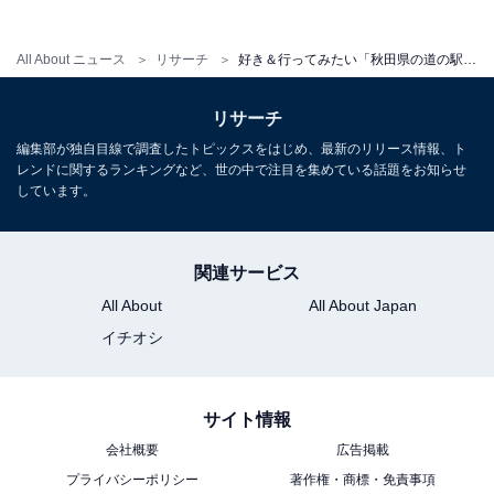
All About ニュース
リサーチ
好き＆行ってみたい「秋田県の道の駅」ランキング！ 同率2位「かみおか」「おが」を抑えた1位は？【2025年調査】
リサーチ
編集部が独自目線で調査したトピックスをはじめ、最新のリリース情報、ト
レンドに関するランキングなど、世の中で注目を集めている話題をお知らせ
しています。
関連サービス
こちらもおすすめ
All About
All About Japan
好き＆行ってみたい「青森県の道の駅」ランキ
ング！ 2位「奥入瀬」を抑えた1位は？【2025
イチオシ
年調査】
サイト情報
会社概要
広告掲載
プライバシーポリシー
著作権・商標・免責事項