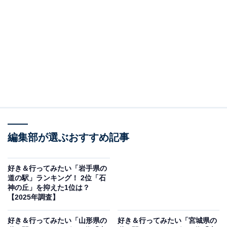
同率2位1つ目は「かみおか（大仙市）」でした。大仙市
にある「道の駅 かみおか」は、秋田県の中南部に位置
し、地元農産物の直売や郷土色豊かなグルメを楽しめる
スポットとして親しまれています。特に、新鮮な野菜や
地元のお米を使用した食堂メニューが好評で、地域の味
に触れたい人にぴったりの場所です。また、周囲には田
園風景が広がり、どこか懐かしさを感じさせる穏やかな
雰囲気も魅力。観光客はもちろん、地元の人々にも日常
的に利用される、地域密着型の道の駅です。
編集部が選ぶおすすめ記事
回答者のコメントでは「地域の特産品や情報がしっかり
好き＆行ってみたい「岩手県の
揃っていて、何度でも足を運びたくなる場所」（20代女
道の駅」ランキング！ 2位「石
神の丘」を抑えた1位は？
性／東京都）、「限定販売品の食品も売られており一度
【2025年調査】
行ってみたい」（20代女性／静岡県）、「馬肉定食が有
名なので行ってみたい」（20代男性／福岡県）との声が
好き＆行ってみたい「山形県の
好き＆行ってみたい「宮城県の