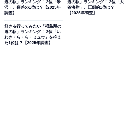
道の駅」ランキング！ 2位「米
道の駅」ランキング！ 2位「大
寄せられました。
沢」、僅差の1位は？【2025年
谷海岸」、圧倒的1位は？
調査】
【2025年調査】
好き＆行ってみたい「福島県の
道の駅」ランキング！ 2位「い
わき・ら・ら・ミュウ」を抑え
た1位は？【2025年調査】
同率2位：おが（男鹿市）／18票
2つ目は「おが（男鹿市）」でした。男鹿市の玄関口に