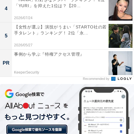
「YURI」を抑えた1位は？【20...
4
2026/07/24
【女性が選ぶ】演技がうまい「STARTO社の若
手タレント」ランキング！ 2位「永...
5
2026/05/27
事例から学ぶ『特権アクセス管理』
PR
KeeperSecurity
Recommended by
1位：あきた港（秋田市）／34票
1位は「あきた港（秋田市）」でした。秋田市の「道の
駅 あきた港」は、日本海に面したベイエリアにあり、