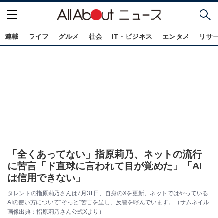
連載
ライフ
グルメ
社会
IT・ビジネス
エンタメ
リサ
「全くあってない」指原莉乃、ネットの流行
に苦言「ド直球に言われて目が覚めた」「AI
は信用できない」
タレントの指原莉乃さんは7月31日、自身のXを更新。ネットではやっている
AIの使い方について“そっと”苦言を呈し、反響を呼んでいます。（サムネイル
画像出典：指原莉乃さん公式Xより）