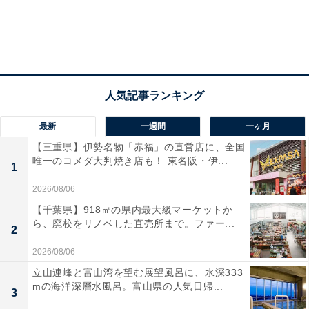
最新
一週間
一ヶ月
【三重県】伊勢名物「赤福」の直営店に、全国
唯一のコメダ大判焼き店も！ 東名阪・伊...
1
2026/08/06
【千葉県】918㎡の県内最大級マーケットか
ら、廃校をリノベした直売所まで。ファー...
2
2026/08/06
立山連峰と富山湾を望む展望風呂に、水深333
mの海洋深層水風呂。富山県の人気日帰...
3