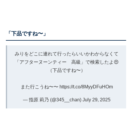
「下品ですね〜」
みりをどこに連れて行ったらいいかわからなくて
「アフターヌーンティー 高級」で検索したよ😍
（下品ですね〜）
また行こうね〜〜
https://t.co/8MyyDFuHOm
— 指原 莉乃 (@345__chan)
July 29, 2025