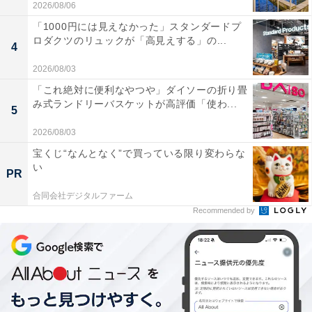
2026/08/06
「1000円には見えなかった」スタンダードプ
ロダクツのリュックが「高見えする」の...
4
2026/08/03
「これ絶対に便利なやつや」ダイソーの折り畳
み式ランドリーバスケットが高評価「使わ...
5
2026/08/03
宝くじ“なんとなく”で買っている限り変わらな
い
PR
合同会社デジタルファーム
Recommended by