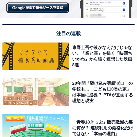
注目の連載
東野圭吾や湊かなえだけじゃな
い、「業と罪」を描く『映画ち
いかわ』から強く連想した映画
8選
20年間「駆け込み実績ゼロ」の
学校も…「こども110番の家」
は本当に必要？ PTAが直面する
理想と現実
「青春18きっぷ」販売激減の裏
に何が？ 連続利用の厳格化だけ
ではない「本当の理由」