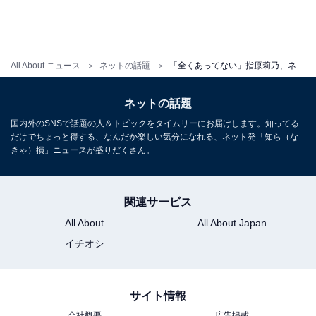
All About ニュース
ネットの話題
「全くあってない」指原莉乃、ネットの流行に苦言「ド直球に言われて目が覚めた」「AIは信用できない」
ネットの話題
国内外のSNSで話題の人＆トピックをタイムリーにお届けします。知ってる
だけでちょっと得する、なんだか楽しい気分になれる、ネット発「知ら（な
きゃ）損」ニュースが盛りだくさん。
関連サービス
All About
All About Japan
イチオシ
サイト情報
会社概要
広告掲載