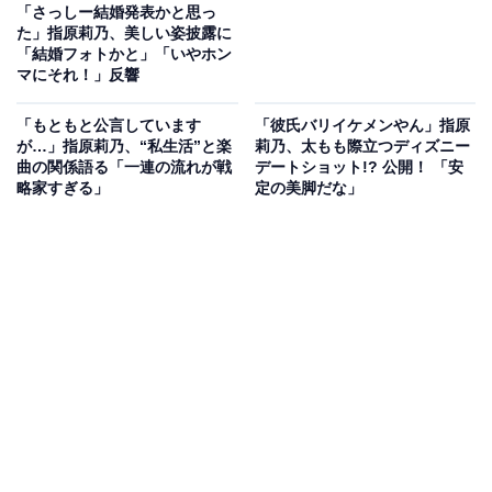
「さっしー結婚発表かと思っ
た」指原莉乃、美しい姿披露に
「結婚フォトかと」「いやホン
マにそれ！」反響
「もともと公言しています
「彼氏バリイケメンやん」指原
が…」指原莉乃、“私生活”と楽
莉乃、太もも際立つディズニー
曲の関係語る「一連の流れが戦
デートショット!? 公開！ 「安
略家すぎる」
定の美脚だな」