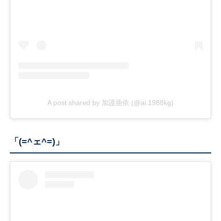
A post shared by 加護亜依 (@ai.1988kg)
「(=^ェ^=)」