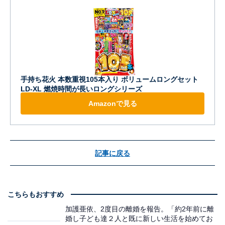
手持ち花火 本数重視105本入り ボリュームロングセット
LD-XL 燃焼時間が長いロングシリーズ
Amazonで見る
記事に戻る
こちらもおすすめ
加護亜依、2度目の離婚を報告。「約2年前に離
婚し子ども達２人と既に新しい生活を始めてお