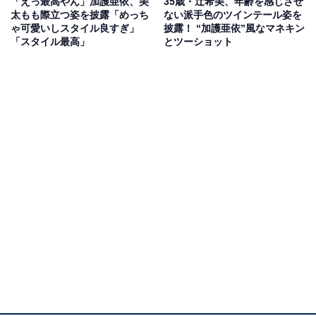
「えっ最高やん」加護亜依、美
35歳・辻希美、年齢を感じさせ
太もも際立つ姿を披露「めっち
ない派手色のツインテール姿を
ゃ可愛いしスタイル良すぎ」
披露！ “加護亜依”風なマネキン
「スタイル最高」
とツーショット