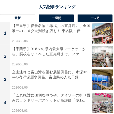
最新
一週間
一ヶ月
【三重県】伊勢名物「赤福」の直営店に、全国
唯一のコメダ大判焼き店も！ 東名阪・伊...
1
2026/08/06
【千葉県】918㎡の県内最大級マーケットか
ら、廃校をリノベした直売所まで。ファー...
2
2026/08/06
立山連峰と富山湾を望む展望風呂に、水深333
mの海洋深層水風呂。富山県の人気日帰...
3
2026/08/06
「これ絶対に便利なやつや」ダイソーの折り畳
み式ランドリーバスケットが高評価「使わ...
4
2026/08/03