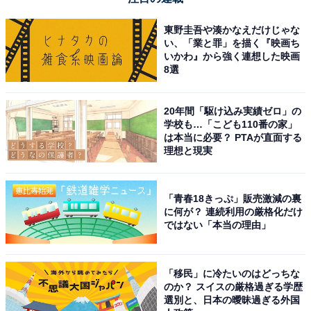
東野圭吾や湊かなえだけじゃな
い、「業と罪」を描く『映画ち
いかわ』から強く連想した映画
8選
20年間「駆け込み実績ゼロ」の
学校も…「こども110番の家」
は本当に必要？ PTAが直面する
理想と現実
「青春18きっぷ」販売激減の裏
に何が？ 連続利用の厳格化だけ
ではない「本当の理由」
「移民」に冷たいのはどっちな
のか？ スイスの厳格過ぎる学歴
選別と、日本の曖昧過ぎる外国