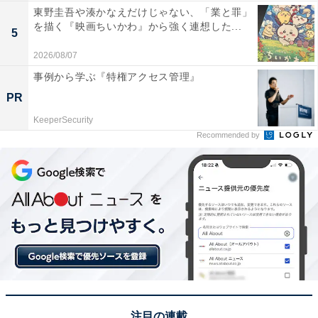
東野圭吾や湊かなえだけじゃない、「業と罪」
を描く『映画ちいかわ』から強く連想した...
5
2026/08/07
事例から学ぶ『特権アクセス管理』
PR
KeeperSecurity
Recommended by
注目の連載