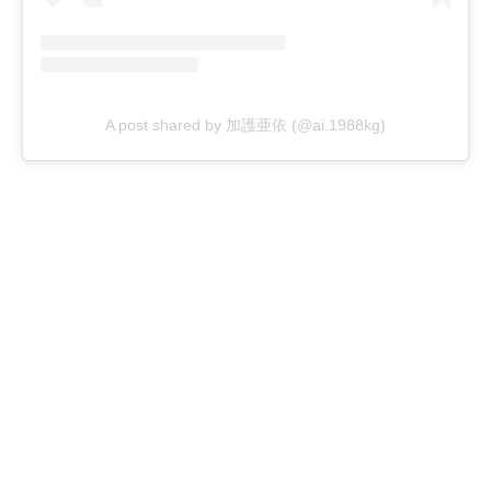
A post shared by 加護亜依 (@ai.1988kg)