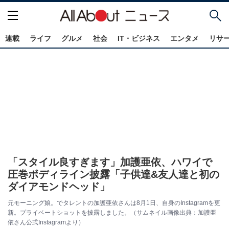
連載
ライフ
グルメ
社会
IT・ビジネス
エンタメ
リサ
「スタイル良すぎます」加護亜依、ハワイで
圧巻ボディライン披露「子供達&友人達と初の
ダイアモンドヘッド」
元モーニング娘。でタレントの加護亜依さんは8月1日、自身のInstagramを更
新。プライベートショットを披露しました。（サムネイル画像出典：加護亜
依さん公式Instagramより）