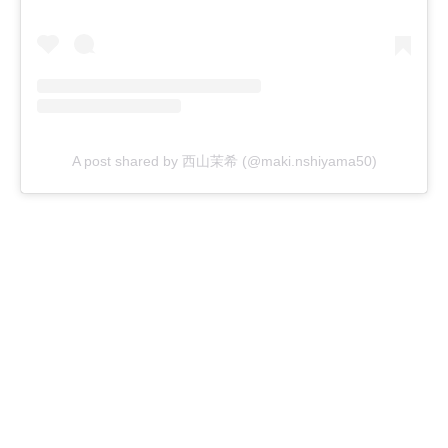
A post shared by 西山茉希 (@maki.nshiyama50)