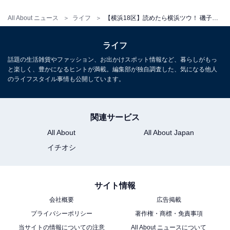
All About ニュース
ライフ
【横浜18区】読めたら横浜ツウ！ 磯子区の難読地名「氷取沢」の読み方は？ 鎌倉北条氏にまつわる逸話も
ライフ
話題の生活雑貨やファッション、お出かけスポット情報など、暮らしがもっ
と楽しく、豊かになるヒントが満載。編集部が独自調査した、気になる他人
のライフスタイル事情も公開しています。
関連サービス
All About
All About Japan
イチオシ
サイト情報
会社概要
広告掲載
プライバシーポリシー
著作権・商標・免責事項
当サイトの情報についての注意
All About ニュースについて