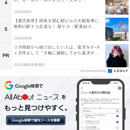
の「モールドールトレカケースキッ...
4
「鎌倉幕府の頃。もとは長澤村と呼ばれていた同村に、
ある年6月、執権の北条高時が訪れたので、高倉明神社
2026/08/05
の山深いところから氷を取り献上すると、それを褒めた
【鹿児島県】桜島を望む駅ビルの大観覧車に、
無料の駅ナカ足湯も！ 駅ナカ・駅直結ス...
たえ、氷取沢村に名を改めた」。
5
2026/08/08
また、鎌倉時代の歴史書『吾妻鏡（あづまかがみ）』に
リボ地獄から抜け出したい人は、返済を3～6
も「火取澤」の記録があります。
ヶ月停止して『大幅に減額してから返済す...
PR
渋谷法務総合事務所
一方、この地を開拓した倭文（しとり）氏の名の音が
Recommended by
「氷取」に転訛（てんか）したという説もあるそうで
す。
ちなみに、氷取沢町がある磯子区は、横浜18区で「自然
が豊かだと思う区」ランキング（All Aboutニュース編集
部が実施）で第3位となっています。