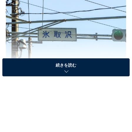
続きを読む
横浜市磯子区の難読地名「氷取沢」の読み方は？
磯子区最大級のイベント「磯子まつり」とは
磯子区は2027年に区制100周年を迎えます。「
磯子まつ