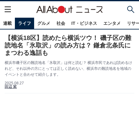
連載
ライフ
グルメ
社会
IT・ビジネス
エンタメ
リサ
【横浜18区】読めたら横浜ツウ！ 磯子区の難
読地名「氷取沢」の読み方は？ 鎌倉北条氏に
まつわる逸話も
横浜市磯子区の難読地名「氷取沢」は何と読む？ 横浜市民であれば読めるけ
れど、それ以外の方にとっては正しく読めない、横浜市の難読地名を地域の
イベントと合わせて紹介します。
2025.08.27
田辺 紫