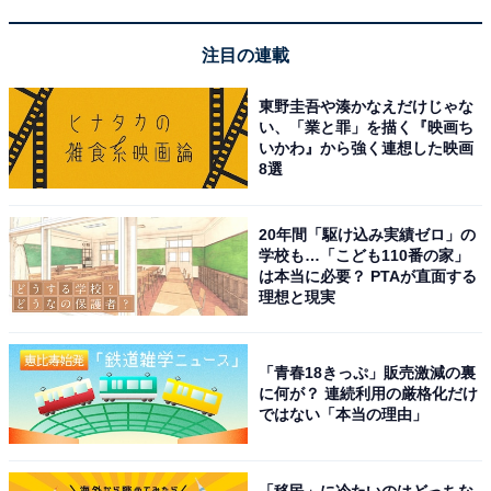
【関連記事】
横浜18区で「自然が豊かだと思う区」ランキング！ 1位
注目の連載
「緑区」、2位は？
東野圭吾や湊かなえだけじゃな
い、「業と罪」を描く『映画ち
いかがでしたか？ 横浜を訪れた際は、ぜひ難読地名にも
いかわ』から強く連想した映画
注目してみてください。
8選
参考：『横浜の町名』（横浜市市民局）、「ウィキペデ
20年間「駆け込み実績ゼロ」の
学校も…「こども110番の家」
ィア（Wikipedia）：フリー百科事典」氷取沢町
は本当に必要？ PTAが直面する
理想と現実
この記事の執筆者：田辺 紫 プロフィール
神奈川県在住コピーライター。2001年2月より総合情報
「青春18きっぷ」販売激減の裏
サイト「All About」で横浜ガイドを務める。2009年4
に何が？ 連続利用の厳格化だけ
月、第3回かながわ検定 横浜ライセンス1級取得。「横浜
ではない「本当の理由」
ウォッチャー」として、ブログ、SNSを運営。
「移民」に冷たいのはどっちな