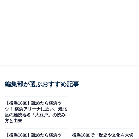
り
」は区民が主役となる同区最大級のイベント。
磯子区
総合庁舎周辺が会場
となっています。
産業道路でパレードが行われるほか、磯子土木事務所で
は工事車両や消防車が集結する「はたらくくるま大集
合」なども実施されます。
そんな磯子区の南部にあるのが氷取沢町。
磯子区の難読
地名「氷取沢」は何と読む
のでしょうか？
編集部が選ぶおすすめ記事
【横浜18区】読めたら横浜ツ
ウ！ 横浜アリーナに近い、港北
区の難読地名「大豆戸」の読み
方と由来
【横浜18区】読めたら横浜ツ
横浜18区で「歴史や文化を大切