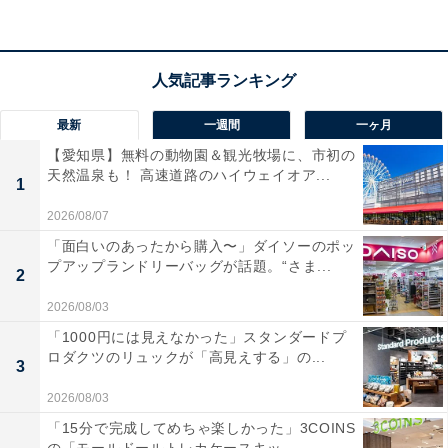
「氷取沢」の読み方は「ひとりざわ」
氷取沢は「ひとりざわ」と読みます。
最新
一週間
一ヶ月
【愛知県】無料の動物園＆観光牧場に、市初の
天然温泉も！ 高速道路のハイウェイオア...
氷取沢町は古くは
久良岐郡氷取沢村
といい、1889年（明
1
治22年）の市町村制施行の際、笹下村、日野村、矢部野
2026/08/07
村、田中村、栗木村、上中里村、峰村と合併し、日下村
「面白いのあったから購入〜」ダイソーのポッ
（ひのしたむら）大字氷取沢となりました。その後、
プアップランドリーバッグが話題。“さま...
2
1927年（昭和2年）に日下村が横浜市に編入し、
氷取沢
2026/08/03
町が新設
されました。
「1000円には見えなかった」スタンダードプ
ロダクツのリュックが「高見えする」の...
3
武蔵国の藩撰地誌『新編武蔵風土記稿』には次のような
2026/08/03
逸話が残っています。
「15分で完成してめちゃ楽しかった」3COINS