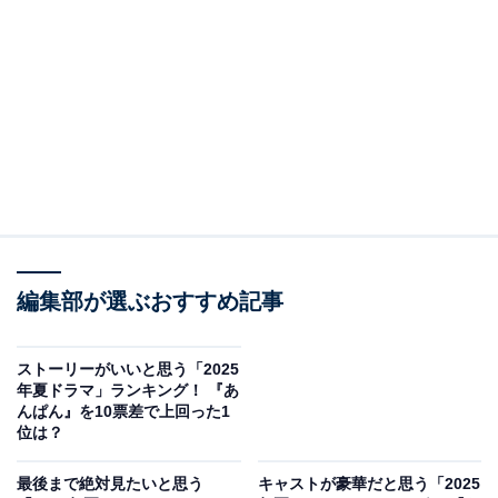
View this post on Instagram
編集部が選ぶおすすめ記事
A post shared by 「しあわせな結婚」木曜よる９時【テレビ朝日公式】 
ストーリーがいいと思う「2025
年夏ドラマ」ランキング！ 『あ
んぱん』を10票差で上回った1
3位には『しあわせな結婚』が選ばれました。主演を阿
位は？
部サダヲさんが務めるドラマで、主要キャストを松たか
最後まで絶対見たいと思う
キャストが豪華だと思う「2025
子さんが担当。さらに、数多くの名作を手掛けてきた大