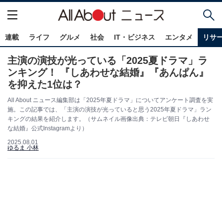
連載
ライフ
グルメ
社会
IT・ビジネス
エンタメ
リサ
主演の演技が光っている「2025夏ドラマ」ラ
ンキング！ 『しあわせな結婚』『あんぱん』
を抑えた1位は？
All About ニュース編集部は「2025年夏ドラマ」についてアンケート調査を実
施。この記事では、「主演の演技が光っていると思う2025年夏ドラマ」ラン
キングの結果を紹介します。（サムネイル画像出典：テレビ朝日『しあわせ
な結婚』公式Instagramより）
2025.08.01
ゆるま 小林