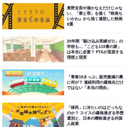
View this post on Instagram
東野圭吾や湊かなえだけじゃな
い、「業と罪」を描く『映画ち
いかわ』から強く連想した映画
8選
20年間「駆け込み実績ゼロ」の
学校も…「こども110番の家」
は本当に必要？ PTAが直面する
理想と現実
A post shared by 朝ドラ「あんぱん」公式 (@asadora_ak_nhk)
「青春18きっぷ」販売激減の裏
に何が？ 連続利用の厳格化だけ
ではない「本当の理由」
2位にはNHK連続テレビ小説『あんぱん』がランクイ
ン。112作目となる朝ドラで、今田美桜さんが主演を務
めています。『あんぱん』は、『アンパンマン』を生み
「移民」に冷たいのはどっちな
のか？ スイスの厳格過ぎる学歴
出したやなせたかしさんと暢さんの夫婦がモデルの作
選別と、日本の曖昧過ぎる外国
品。今田さんは主人公・のぶを担当し、やなせさんがモ
人政策