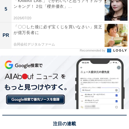
「KAWAII LAB.」でかわいいと思うアイドルラ
ンキング！ 2位「櫻井優衣」...
5
2026/07/20
「〇〇した後に必ず宝くじを買いなさい」貧乏
が億万長者に
PR
2位：『あんぱん』（NHK総合）／36票
合同会社デジタルファーム
Recommended by
注目の連載