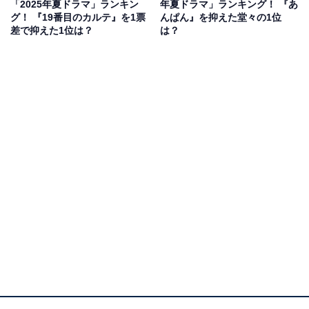
「2025年夏ドラマ」ランキン
年夏ドラマ」ランキング！ 『あ
石静さんが脚本を務め、予測不能なマリッジ・サスペン
グ！ 『19番目のカルテ』を1票
んぱん』を抑えた堂々の1位
差で抑えた1位は？
は？
スを生み出しています。
阿部さんが演じる主人公の原田幸太郎は、テレビ番組に
レギュラー出演する有名な弁護士。トラブルを防ぐため
に独身主義を貫いていましたが、松さん演じる高校の美
術教師・鈴木ネルラと電撃的に結婚することになりま
す。
阿部さんは、謎の多いネルラに振り回される幸太郎を魅
力的に熱演中。サスペンス作品ながら、時折見せる阿部
さんのコミカルな演技がクセになるドラマです。
回答者からは、「阿部サダヲさんが抱える葛藤や秘密を
繊細に演じていて、物語に深みを与えている」（50代女
性／愛知県）、「阿部さんはいつも阿部サダヲさんなん