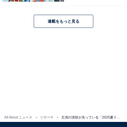
デルの柳井嵩は北村匠海さんが演じています。
今田さん演じるのぶは、幼少期から行動力があり人生の
連載をもっと見る
荒波をパワフルに乗り越えていくヒロイン。小学校の教
師や新聞記者、月刊誌の記者を経て、現在では代議士・
薪鉄子の手伝いを行っています。
どんなことにも真っすぐなのぶは、今田さんのイメージ
にぴったり。繊細な演技で、朝ドラファンを魅了してい
ます。
回答者からは、「今田美桜ちゃんが役にあっていて輝い
ている」（30代女性／東京都）、「はつらつとした朝ド
ラっぽい演技が良いから」（30代女性／広島県）、「今
田美桜ちゃんの演技も好きだし、北村匠海くんがそれを
All About ニュース
リサーチ
主演の演技が光っている「2025夏ドラマ」ランキング！ 『しあわせな結婚』『あんぱん』を抑えた1位は？
支えてる感じが素敵です」（30代女性／埼玉県）などの