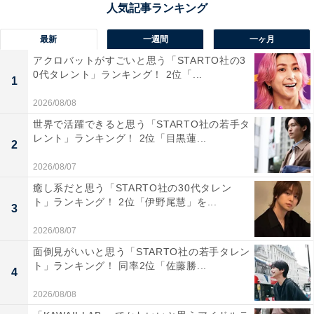
だけど、違う人に見える。それがすごい」（50代女性／
神奈川県）、「彼の演技力によって、物語の緊張感や深
最新
一週間
一ヶ月
みが増し、視聴者として感情移入しやすくなっている」
アクロバットがすごいと思う「STARTO社の3
（30代女性／埼玉県）などの意見が寄せられました。
0代タレント」ランキング！ 2位「...
1
2026/08/08
世界で活躍できると思う「STARTO社の若手タ
『しあわせな結婚』に関する商品をAmazonで見る
レント」ランキング！ 2位「目黒蓮...
2
2026/08/07
癒し系だと思う「STARTO社の30代タレン
ト」ランキング！ 2位「伊野尾慧」を...
3
2026/08/07
面倒見がいいと思う「STARTO社の若手タレン
ト」ランキング！ 同率2位「佐藤勝...
4
2026/08/08