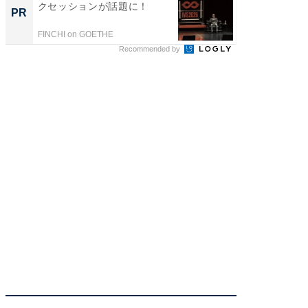
クセッションが話題に！
知って
PR
PR
FINCHI on GOETHE
イエウー
Recommended by