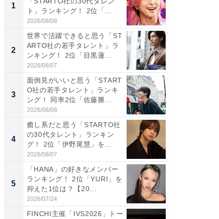
「STARTO社の30代タレン
の若手
1
1
ト」ランキング！ 2位「...
グ！ 2
2026/08/08
2026/08/0
世界で活躍できると思う「ST
癒し系だ
ARTO社の若手タレント」ラ
の30代
2
2
ンキング！ 2位「目黒蓮...
グ！ 2
2026/08/07
2026/08/0
面倒見がいいと思う「START
「パフ
O社の若手タレント」ランキ
思うST
3
3
ング！ 同率2位「佐藤勝...
ンキング
2026/08/08
2026/08/0
癒し系だと思う「STARTO社
ギャップ
の30代タレント」ランキン
RTO社
4
4
グ！ 2位「伊野尾慧」を...
キング！
2026/08/07
2026/08/0
「HANA」の好きなメンバー
世界で活
ランキング！ 2位「YURI」を
ARTO
5
5
抑えた1位は？【20...
ンキング
2026/07/24
2026/08/0
FINCHI主催「IVS2026」トー
「持ち家