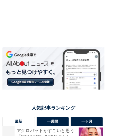
最新
一週間
一ヶ月
アクロバットがすごいと思う
癒し系だ