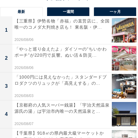
最新
一週間
一ヶ月
【三重県】伊勢名物「赤福」の直営店に、全国
唯一のコメダ大判焼き店も！ 東名阪・伊...
1
2026/08/06
「やっと巡り会えたよ」ダイソーの“ちいかわ
ポーチ”が220円で反響。ぬい活＆防災...
2
2026/08/06
「1000円には見えなかった」スタンダードプ
ロダクツのリュックが「高見えする」の...
3
2026/08/03
【京都府の人気スーパー銭湯】「宇治天然温泉
源氏の湯」は宇治市内唯一の天然温泉と...
4
2026/08/07
【千葉県】918㎡の県内最大級マーケットか