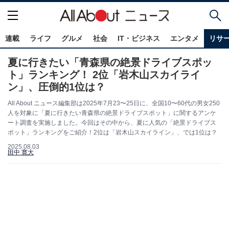
連載
ライフ
グルメ
社会
IT・ビジネス
エンタメ
リサ
夏に行きたい「青森県の絶景ドライブスポッ
ト」ランキング！ 2位「岩木山スカイライ
ン」、圧倒的1位は？
All About ニュース編集部は2025年7月23〜25日に、全国10〜60代の男女250
人を対象に「夏に行きたい青森県の絶景ドライブスポット」に関するアンケ
ート調査を実施しました。今回はその中から、夏に人気の「絶景ドライブス
ポット」ランキングをご紹介！2位は「岩木山スカイライン」、では1位は？
2025.08.03
田中 寛大