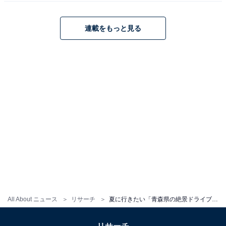
連載をもっと見る
All About ニュース
リサーチ
夏に行きたい「青森県の絶景ドライブスポット」ランキング！ 2位「岩木山スカイライン」、圧倒的1位は？