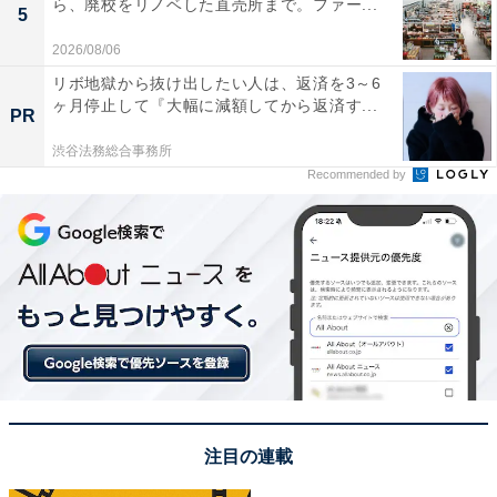
ら、廃校をリノベした直売所まで。ファー...
5
2026/08/06
リボ地獄から抜け出したい人は、返済を3～6
ヶ月停止して『大幅に減額してから返済す...
PR
渋谷法務総合事務所
Recommended by
注目の連載