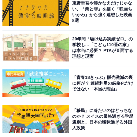
東野圭吾や湊かなえだけじゃな
い、「業と罪」を描く『映画ち
いかわ』から強く連想した映画
8選
20年間「駆け込み実績ゼロ」の
学校も…「こども110番の家」
は本当に必要？ PTAが直面する
理想と現実
「青春18きっぷ」販売激減の裏
に何が？ 連続利用の厳格化だけ
ではない「本当の理由」
「移民」に冷たいのはどっちな
のか？ スイスの厳格過ぎる学歴
選別と、日本の曖昧過ぎる外国
人政策