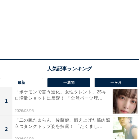
最新
一週間
一ヶ月
「ポケモンで言う進化」女性タレント、25キ
ロ増量ショットに反響！ 「全然パーツ埋...
1
2026/08/05
「二の腕たまらん」佐藤健、鍛え上げた筋肉際
立つタンクトップ姿を披露！ 「たくまし...
2