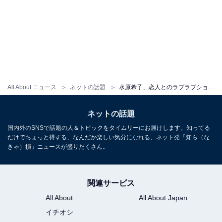
All About ニュース
ネットの話題
水原希子、恋人とのラブラブショットに反響！ 交際3年も報告「幸せそうで嬉しい」「可愛いカップル」
ネットの話題
国内外のSNSで話題の人＆トピックをタイムリーにお届けします。知ってる
だけでちょっと得する、なんだか楽しい気分になれる、ネット発「知ら（な
きゃ）損」ニュースが盛りだくさん。
関連サービス
All About
All About Japan
イチオシ