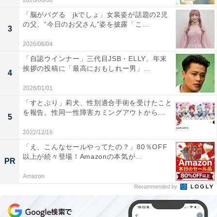
2026/08/08
「脳がバグる jkでしょ」女装姿が話題の2児
の父、“今日のお父さん”姿を披露「こ...
3
2026/08/04
「自認ウインナー」三代目JSB・ELLY、年末
挨拶の投稿に「最高におもしれー男」...
4
2026/01/01
「すとぷり」莉犬、性別適合手術を受けたこと
を報告。性同一性障害カミングアウトから...
5
2022/12/16
「え、こんなセールやってたの？」80％OFF
以上が続々登場！Amazonの本気が...
PR
Amazon
Recommended by