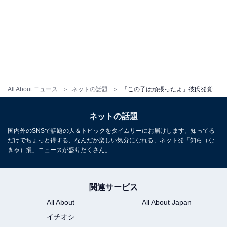
All About ニュース
ネットの話題
「この子は頑張ったよ」彼氏発覚のアイドル、1年間“罰”をやり切る「本当にすごい精神力」「辛そう」
ネットの話題
国内外のSNSで話題の人＆トピックをタイムリーにお届けします。知ってる
だけでちょっと得する、なんだか楽しい気分になれる、ネット発「知ら（な
きゃ）損」ニュースが盛りだくさん。
関連サービス
All About
All About Japan
イチオシ