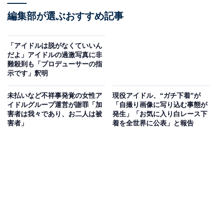
編集部が選ぶおすすめ記事
「アイドルは脱がなくていいん
だよ」アイドルの過激写真に非
難殺到も「プロデューサーの指
示です」釈明
未払いなど不祥事発覚の女性ア
現役アイドル、“ガチ下着”が
イドルグループ運営が謝罪「加
「自撮り画像に写り込む事態が
害者は我々であり、お二人は被
発生」「お気に入り白レース下
害者」
着を全世界に公表」と報告