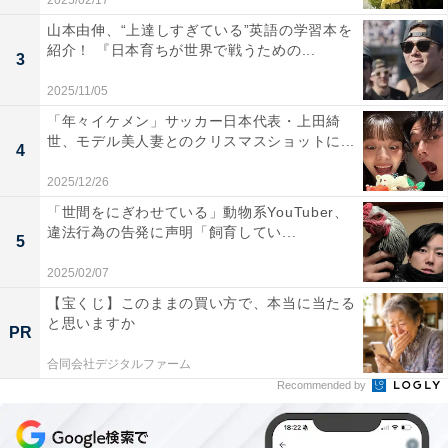
2025/02/17
山本由伸、“上達しすぎている”英語の学習本を
紹介！ 『日本育ちが世界で戦うための...
3
2025/11/05
「年々イケメン」サッカー日本代表・上田綺
世、モデル美人妻とのクリスマスショットに...
4
2025/12/26
「世間をにぎわせている」動物系YouTuber、
違法行為の告発に声明「飼育してい...
5
2025/02/07
【宝くじ】このままの買い方で、本当に当たる
と思いますか
PR
合同会社デジタルファーム
Recommended by