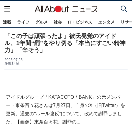
連載
ライフ
グルメ
社会
IT・ビジネス
エンタメ
リサ
「この子は頑張ったよ」彼氏発覚のアイド
ル、1年間“罰”をやり切る「本当にすごい精神
力」「辛そう」
2025.07.28
多町野 望
アイドルグループ「KATACOTO＊BANK」の元メンバ
ー・東条百々花さんは7月27日、自身のX（旧Twitter）を
更新。過去の“ルール違反”について、改めて謝罪しまし
た。【画像】東条百々花、謝罪の...