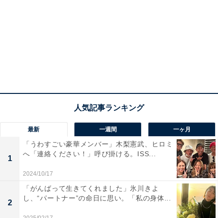
最新
一週間
一ヶ月
「うわすごい豪華メンバー」木梨憲武、ヒロミ
へ「連絡ください！」呼び掛ける。ISS...
1
2024/10/17
「がんばって生きてくれました」氷川きよ
し、“パートナー”の命日に思い。「私の身体...
2