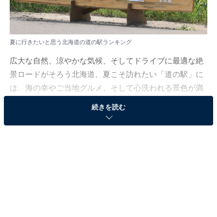
夏に行きたいと思う北海道の道の駅ランキング
広大な自然、涼やかな気候、そしてドライブに最適な絶
景ロードがそろう北海道。夏こそ訪れたい「道の駅」に
は、海の幸やご当地グルメ、そして心洗われる景色が満
載です。
続きを読む
All About ニュース編集部は7月16日、全国10～70代の男
女250人を対象に「道の駅」に関する独自のアンケート
調査を実施しました。今回はその中から、夏に行きたい
と思う北海道の道の駅ランキングを紹介します！
＞7位までの全ランキング結果を見る