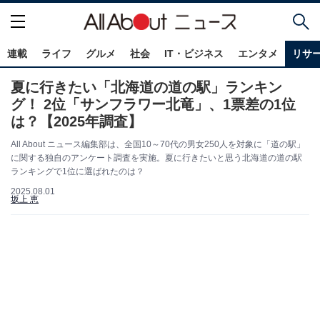
連載
ライフ
グルメ
社会
IT・ビジネス
エンタメ
リサ
夏に行きたい「北海道の道の駅」ランキン
グ！ 2位「サンフラワー北竜」、1票差の1位
は？【2025年調査】
All About ニュース編集部は、全国10～70代の男女250人を対象に「道の駅」
に関する独自のアンケート調査を実施。夏に行きたいと思う北海道の道の駅
ランキングで1位に選ばれたのは？
2025.08.01
坂上 恵