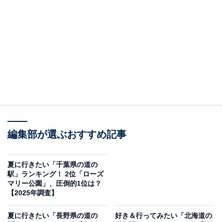
2位：サンフラワー北竜（雨竜郡北竜町）／25票
2位には、北海道北竜町の「サンフラワー北竜」がラン
クイン。約23万本ものヒマワリが咲き誇る「ひまわりの
里」に隣接し、夏の訪問にぴったりなスポットとして注
目を集めています。道の駅では地元産のひまわり油や新
鮮野菜などを購入できるほか、温泉施設も併設されてお
り、心身ともにリフレッシュできる環境が整っていま
す。まさに夏の北海道らしい風景と体験を味わえる道の
駅です。
編集部が選ぶおすすめ記事
回答者からは「夏といえばのひまわりを見に行きたいか
夏に行きたい「千葉県の道の
駅」ランキング！ 2位「ローズ
らです」（10代女性／埼玉県）、「夏は一面ひまわり
マリー公園」、圧倒的1位は？
畑！黄色のじゅうたんみたいな絶景と、ひまわりソフト
【2025年調査】
が味わえるのがポイント高い」（30代女性／秋田県）、
夏に行きたい「長野県の道の
好き＆行ってみたい「北海道の
「夏の花のひまわり。それが辺り一面に咲いている大自