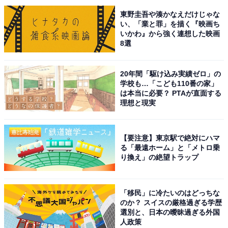
東野圭吾や湊かなえだけじゃな
い、「業と罪」を描く『映画ち
いかわ』から強く連想した映画
8選
20年間「駆け込み実績ゼロ」の
学校も…「こども110番の家」
は本当に必要？ PTAが直面する
理想と現実
【要注意】東京駅で絶対にハマ
こちらもおすすめ
る「最遠ホーム」と「メトロ乗
夏に行きたい「岐阜県の道の駅」ランキング！
り換え」の絶望トラップ
2位「清流白川クオーレの里」、1位は？【2025
年調査】
「移民」に冷たいのはどっちな
のか？ スイスの厳格過ぎる学歴
選別と、日本の曖昧過ぎる外国
人政策