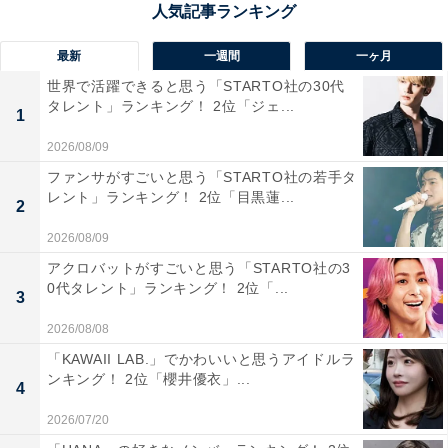
1位は、世界自然遺産・知床の玄関口に位置する「知
床・らうす」。オホーツク海に面し、豊かな海の幸と雄
最新
一週間
一ヶ月
大な自然に囲まれたこの道の駅は、夏になると多くの観
世界で活躍できると思う「STARTO社の30代
光客でにぎわいます。目の前の港では運が良ければシャ
タレント」ランキング！ 2位「ジェ...
1
チやクジラの姿を見られることもあり、羅臼ならではの
2026/08/09
大自然との距離の近さが魅力。館内では羅臼昆布や海産
ファンサがすごいと思う「STARTO社の若手タ
物を購入でき、食でも知床の魅力を堪能できます。夏の
レント」ランキング！ 2位「目黒蓮...
2
冒険心をくすぐる、道東の名所です。
2026/08/09
アクロバットがすごいと思う「STARTO社の3
回答者のコメントを見ると「このあたりは行ったことが
0代タレント」ランキング！ 2位「...
3
ないので行ってみたい。海鮮がおいしそう。試食しなが
ら買えるらしい」（40代女性／東京都）、「涼しげだか
2026/08/08
らです」（30代女性／埼玉県）、「北海道らしい雄大な
「KAWAII LAB.」でかわいいと思うアイドルラ
ンキング！ 2位「櫻井優衣」...
景色を眺めたい」（50代女性／北海道）といった声があ
4
りました。
2026/07/20