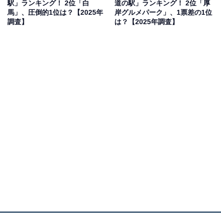
駅」ランキング！ 2位「白
道の駅」ランキング！ 2位「厚
然に身を置いてみたいです」（50代女性／長野県）など
馬」、圧倒的1位は？【2025年
岸グルメパーク」、1票差の1位
のコメントがありました。
調査】
は？【2025年調査】
1位：知床・らうす（目梨郡羅臼町）／26票