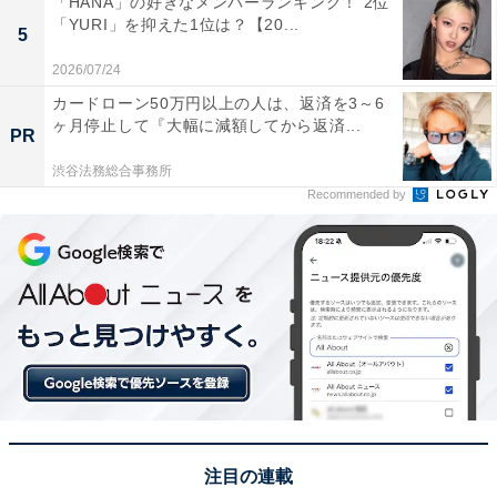
「HANA」の好きなメンバーランキング！ 2位
※回答者のコメントは原文ママです
「YURI」を抑えた1位は？【20...
5
2026/07/24
この記事の筆者：坂上 恵
カードローン50万円以上の人は、返済を3～6
All About ニュースの編集者。オールアバウトに入社後、
ヶ月停止して『大幅に減額してから返済...
PR
SNSトレンドにフォーカスした記事執筆やSEOライティ
渋谷法務総合事務所
ングの経験を経て、のちにAll About ニュースチームのメ
Recommended by
ンバーに参入。現在は旅行・カルチャー・エンタメなど
を中心に企画編集を担当。東京都出身。居酒屋巡りとス
ポーツ観戦が生きがい。
7位までの全ランキング結果を見
次ページ
る
注目の連載