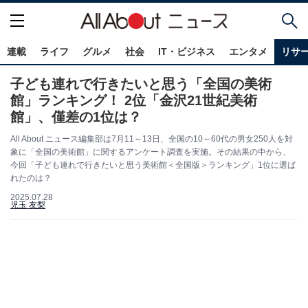
連載
ライフ
グルメ
社会
IT・ビジネス
エンタメ
リサ
子ども連れで行きたいと思う「全国の美術
館」ランキング！ 2位「金沢21世紀美術
館」、僅差の1位は？
All About ニュース編集部は7月11～13日、全国の10～60代の男女250人を対
象に「全国の美術館」に関するアンケート調査を実施。その結果の中から、
今回「子ども連れで行きたいと思う美術館＜全国版＞ランキング」1位に選ば
れたのは？
2025.07.28
児玉 友梨