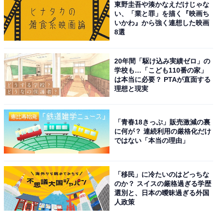
東野圭吾や湊かなえだけじゃな
品や子供向けスペースがあるので子供と一緒でも安心し
い、「業と罪」を描く『映画ち
て楽しめそう」（30代女性／埼玉県）、「広い屋外展示
いかわ』から強く連想した映画
8選
でのびのび歩き回れる。彫刻に触れたり、自然と一体に
なった体験ができるので子どもも飽きにくい。キッズ向
けのワークショップもある」（50代男性／東京都）、
20年間「駆け込み実績ゼロ」の
学校も…「こども110番の家」
「広い事と、ドライブがてらに丁度良さそうです」（50
は本当に必要？ PTAが直面する
代男性／千葉県）などの声が上がりました。
理想と現実
※回答者からのコメントは原文ママです
「青春18きっぷ」販売激減の裏
に何が？ 連続利用の厳格化だけ
この記事の筆者：児玉 友梨 プロフィール
ではない「本当の理由」
1987年東京都生まれ。フリーライター。地方に移住し、
農業の傍ら地域の魅力や暮らしに役立つ情報を中心に寄
「移民」に冷たいのはどっちな
稿しています。
のか？ スイスの厳格過ぎる学歴
選別と、日本の曖昧過ぎる外国
人政策
9位までの全ランキング結果を見