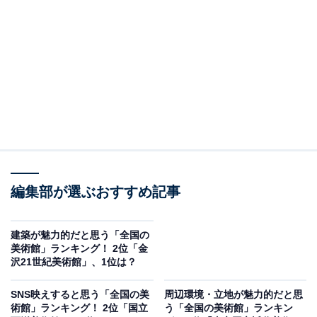
＞9位までのランキング結果を見る
2位：金沢21世紀美術館（石川県）／34票
2位には、「金沢21世紀美術館（石川県）」が選ばれま
した。
金沢市の中心部にある「金沢21世紀美術館」は、現代ア
ートを気軽に楽しめる開放的な美術館。ガラス張りのユ
編集部が選ぶおすすめ記事
ニークな建物が印象的で、屋内外にさまざまなアート作
品が展示されています。広々とした芝生広場で、子ども
建築が魅力的だと思う「全国の
たちと一緒にのびのび過ごせるのも魅力の1つ。人気の
美術館」ランキング！ 2位「金
沢21世紀美術館」、1位は？
「スイミング・プール」（レアンドロ・エルリッヒ作）
では、不思議なアート体験を楽しめます。
SNS映えすると思う「全国の美
周辺環境・立地が魅力的だと思
術館」ランキング！ 2位「国立
う「全国の美術館」ランキン