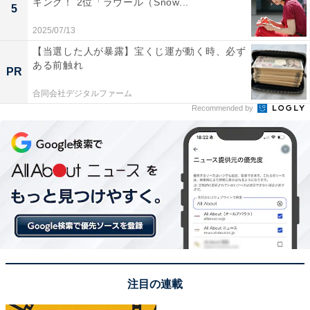
キング！ 2位「ラウール（Snow...
て造られた、国内初の野外美術館。ここでは、親子での
5
びのび楽しめるスポットがたくさんあります。中でも、
2025/07/13
小学生以下が遊べる体験型アート「ネットの森」は、カ
【当選した人が暴露】宝くじ運が動く時、必ず
ある前触れ
ラフルな編みネットの中を登ったり跳ねたりできる人気
PR
のエリア。
合同会社デジタルファーム
Recommended by
そのほかにも、「幸せをよぶシンフォニー彫刻」や「目
玉焼きのオブジェ」「迷路」など、親子で中に入って遊
べる作品が多数。体を使って色や形を感じる、貴重なア
ート体験ができます。敷地内には飲食施設や休憩スペー
スもあるため、小さな子ども連れでも安心してゆっくり
と過ごせます。
回答者からは「子どもが遊べるスポットがたくさんあ
る。外も遊べるスペースがあり、迷路も楽しい」（40代
注目の連載
女性／神奈川県）、「広い敷地の中に体験型のアート作