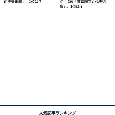
西洋美術館」、1位は？
グ！ 2位「東京国立近代美術
また、平日には未就学児と保護者向けの「キッズスタジ
館」、1位は？
オ」も開放。季節に合わせた工作やお絵描きなど、親子
で気軽にアートに親しめるプログラムが用意されていま
す。
回答者からは「子どもも楽しめる体験型の展示があるか
ら」（20代女性／東京都）、「プールの作品をみたとき
に子供連れの家族も多くとても楽しんでいたので絶対こ
どもは喜ぶと思うから」（40代女性／奈良県）、「美術
館まわりに公園みたいな遊べる場所があるから」（20代
女性／大阪府）、「子ども連れで楽しめるキッズスタジ
オなどがあり、美術館をあげて子連れをターゲットにし
ているのを感じる」（20代女性／宮城県）」などの声が
上がりました。