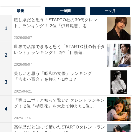
最新
一週間
一ヶ月
癒し系だと思う「STARTO社の30代タレン
ト」ランキング！ 2位「伊野尾慧」を...
1
2026/08/07
世界で活躍できると思う「STARTO社の若手タ
レント」ランキング！ 2位「目黒蓮...
2
2026/08/07
美しいと思う「昭和の女優」ランキング！
「吉永小百合」を抑えた1位は？
3
1位：箱根 彫刻の森美術館（神奈川県）／37票
2025/04/21
「実は二世」と知って驚いたタレントランキン
1位に選ばれたのは、「箱根 彫刻の森美術館（神奈川
グ！ 2位「杉咲花」を大差で抑えた1位...
4
県）」でした。
2025/11/07
「箱根 彫刻の森美術館」は、自然と芸術の調和を目指し
高学歴だと知って驚いたSTARTOタレントラン