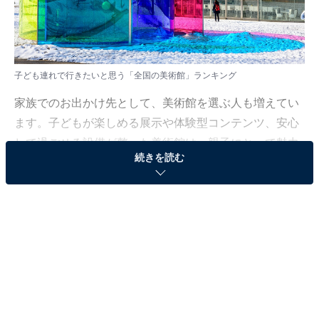
子ども連れで行きたいと思う「全国の美術館」ランキング
家族でのお出かけ先として、美術館を選ぶ人も増えてい
ます。子どもが楽しめる展示や体験型コンテンツ、安心
して過ごせる設備が整った美術館は、親子にとって魅力
続きを読む
的なスポット。今回は、子連れで行きたいと人気の美術
館を調査しました。
All About ニュース編集部は7月11～13日、全国の10～60
代の男女250人を対象に「全国の美術館」に関するアン
ケート調査を実施。その結果の中から、今回は「子ども
連れで行きたいと思う美術館＜全国版＞ランキング」を
発表します。