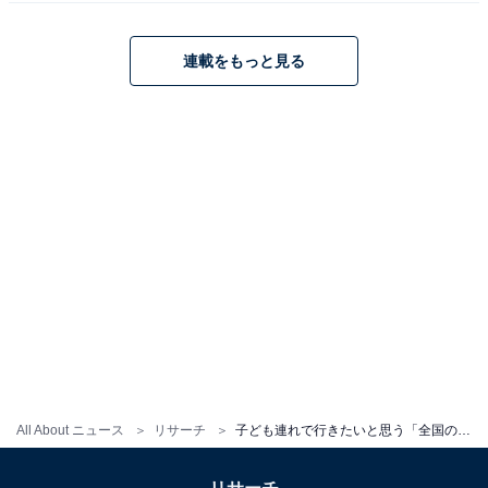
次ページ
る
連載をもっと見る
All About ニュース
リサーチ
子ども連れで行きたいと思う「全国の美術館」ランキング！ 2位「金沢21世紀美術館」、僅差の1位は？
こちらもおすすめ
全国の「好き＆行ってみたい美術館」ランキン