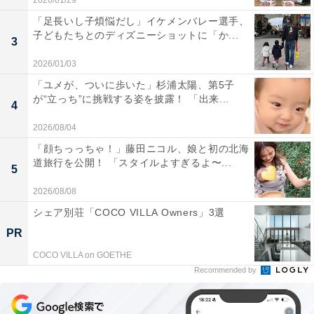
2026/01/29
「足長いし子煩悩だし」イケメンバレー選手、
子どもたちとのディズニーショットに「か...
3
2026/01/03
「ユメが、ついに歩いた」杉浦太陽、第5子
が“立っち”に挑戦する姿を披露！ 「出来...
4
2026/08/04
「顔ちっっちゃ！」藤田ニコル、娘と初の北海
道旅行を公開！ 「スタイルよすぎるよ〜...
5
2026/08/08
シェア別荘「COCO VILLA Owners」3選
PR
COCO VILLA on GOETHE
Recommended by