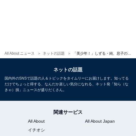
All About ニュース
ネットの話題
「美少年！」しずる・純、息子の顔出しショット公開「めちゃくちゃ可愛くてビックリ」「ぱっちり感がすご」
ネットの話題
国内外のSNSで話題の人＆トピックをタイムリーにお届けします。知ってる
だけでちょっと得する、なんだか楽しい気分になれる、ネット発「知ら（な
きゃ）損」ニュースが盛りだくさん。
関連サービス
All About
All About Japan
イチオシ