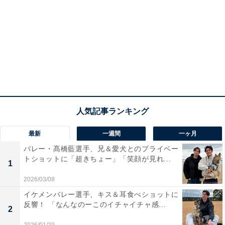
最新
一週間
一ヶ月
バレー・髙橋藍選手、兄＆愛犬とのプライベー
トショットに「超きちょー」「笑顔が見れ...
1
2026/03/08
イケメンバレー選手、キス＆耳食べショットに
反響！ 「なんなのーこのイチャイチャ感...
2