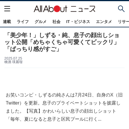
連載
ライフ
グルメ
社会
IT・ビジネス
エンタメ
リサ
「美少年！」しずる・純、息子の顔出しショ
ット公開「めちゃくちゃ可愛くてビックリ」
「ぱっちり感がすご」
2025.07.25
橋酒 瑛麗瑠
お笑いコンビ・しずるの純さんは7月24日、自身のX（旧
Twitter）を更新。息子のプライベートショットを披露し
ました。【写真】かわいらしい息子の顔出しショット
「毎年、夏になると息子と区民プールに行く...