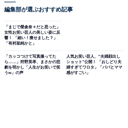
編集部が選ぶおすすめ記事
「まじで榮倉奈々だと思った」
女性お笑い芸人の美しい姿に反
響！ 「細い！痩せました？」
「有村架純かと」
「カッコつけて写真撮ってた
人気お笑い芸人、“夫婦顔出し
ら……」狩野英孝、まさかの悲
ショット”公開！ 「おしどり夫
劇を明かし「人生がお笑いで笑
婦すぎてワロタ」「パパとママ
うw」の声
感がすごい」