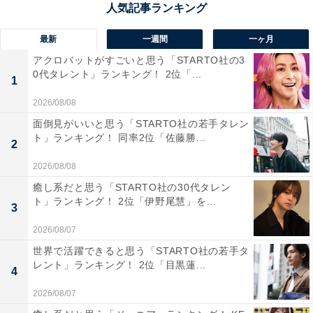
パワースポットです。
最新
一週間
一ヶ月
回答者からは「山々に広がる緑と清々しい空気、そして
アクロバットがすごいと思う「STARTO社の3
山道を進むと見える絶景の景色が魅力的だから」（30代
0代タレント」ランキング！ 2位「...
1
女性／東京都）、「静かな山道をドライブしながら、神
2026/08/08
聖な雰囲気を感じられるため、心身ともに癒されるスポ
面倒見がいいと思う「STARTO社の若手タレン
ットです」（20代男性／静岡県）、「深い緑に包まれ、
ト」ランキング！ 同率2位「佐藤勝...
2
夏でも快適にドライブできる自然豊かなルートです」
（20代男性／東京都）といった声が集まりました。
2026/08/08
癒し系だと思う「STARTO社の30代タレン
ト」ランキング！ 2位「伊野尾慧」を...
3
※回答者からのコメントは原文ママです
2026/08/07
世界で活躍できると思う「STARTO社の若手タ
この記事の筆者：坂上 恵
レント」ランキング！ 2位「目黒蓮...
4
All About ニュースの編集者。オールアバウトに入社後、
SNSトレンドにフォーカスした記事執筆やSEOライティ
2026/08/07
ングの経験を経て、のちにAll About ニュースチームのメ