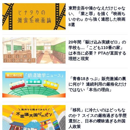
東野圭吾や湊かなえだけじゃな
い、「業と罪」を描く『映画ち
いかわ』から強く連想した映画
8選
こちらもおすすめ
夏に行きたい「和歌山県の絶景ドライブスポッ
20年間「駆け込み実績ゼロ」の
ト」ランキング！ 2位「那智の滝周辺ルー
学校も…「こども110番の家」
ト」、1位は？【2025年調査】
は本当に必要？ PTAが直面する
理想と現実
「青春18きっぷ」販売激減の裏
に何が？ 連続利用の厳格化だけ
ではない「本当の理由」
1
2
「移民」に冷たいのはどっちな
のか？ スイスの厳格過ぎる学歴
選別と、日本の曖昧過ぎる外国
人政策