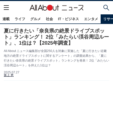
連載
ライフ
グルメ
社会
IT・ビジネス
エンタメ
リサ
夏に行きたい「奈良県の絶景ドライブスポッ
ト」ランキング！ 2位「みたらい渓谷周辺ルー
ト」、1位は？【2025年調査】
All About ニュース編集部が全国250人を対象に実施した「夏に行きたい近畿
地方の絶景ドライブスポットに関するアンケート」の調査結果から、「夏に
行きたい奈良県の絶景ドライブスポット」ランキングを発表！ 2位「みたらい
渓谷周辺ルート」を抑えた1位は？
2025.07.27
坂上 恵