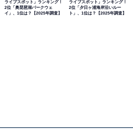
ライブスポット」ランキング！
ライブスポット」ランキング！
2位「奥琵琶湖パークウェ
2位「夕日ヶ浦海岸沿いルー
イ」、1位は？【2025年調査】
ト」、1位は？【2025年調査】
1位：吉野山奥千本周辺ルート／50票
桜の名所として知られる吉野山は、夏には新緑が美しい
静かな絶景ルートに。奥千本エリアの神秘的な空気感
と、深い山々に囲まれたドライブ体験は、まさに自然の