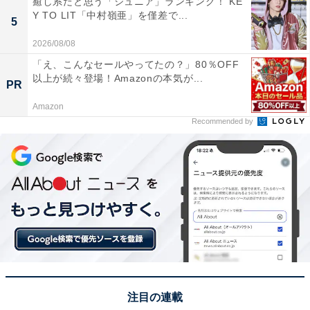
癒し系だと思う「ジュニア」ランキング！ KE
Y TO LIT「中村嶺亜」を僅差で...
ンバーに参入。現在は旅行・カルチャー・エンタメなど
5
を中心に企画編集を担当。東京都出身。居酒屋巡りとス
2026/08/08
ポーツ観戦が生きがい。
「え、こんなセールやってたの？」80％OFF
以上が続々登場！Amazonの本気が...
PR
Amazon
次ページ
11位までのランキング結果を見る
Recommended by
注目の連載