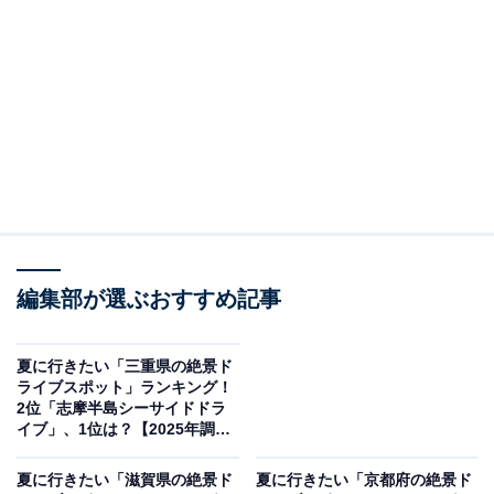
奈良県の秘境・天川村にあるみたらい渓谷は、夏でもひ
んやりとした清流と滝が迎えてくれる癒しのスポット。
木陰に包まれたドライブルートからは、透明度の高い渓
流や岩壁の風景が楽しめます。
回答者からは「みたらい渓谷は、夏でも涼しい清流が流
れ、深い緑と渓谷の美しい景観が楽しめる天然の避暑
地」（50代男性／東京都）、「近畿圏とは思えない秘境
で、暑い夏を忘れられる」（50代男性／大阪府）、「女
編集部が選ぶおすすめ記事
子4人で交代しながら山道を運転し、到着した先の吊り
橋で『こわい！』と叫びながらも全員で渡ったのがすご
夏に行きたい「三重県の絶景ド
く楽しくて、今でもよく話題に出るほど印象に残ってい
ライブスポット」ランキング！
2位「志摩半島シーサイドドラ
ます」（30代女性／兵庫県）といった声が集まりまし
イブ」、1位は？【2025年調
た。
査】
夏に行きたい「滋賀県の絶景ド
夏に行きたい「京都府の絶景ド