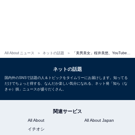
All About ニュース
ネットの話題
「美男美女」桜井美悠、YouTuber夫との撮影オフショット披露！ 「素敵だなぁ」「山岸夫婦可愛すぎ」
ネットの話題
国内外のSNSで話題の人＆トピックをタイムリーにお届けします。知ってる
だけでちょっと得する、なんだか楽しい気分になれる、ネット発「知ら（な
きゃ）損」ニュースが盛りだくさん。
関連サービス
All About
All About Japan
イチオシ