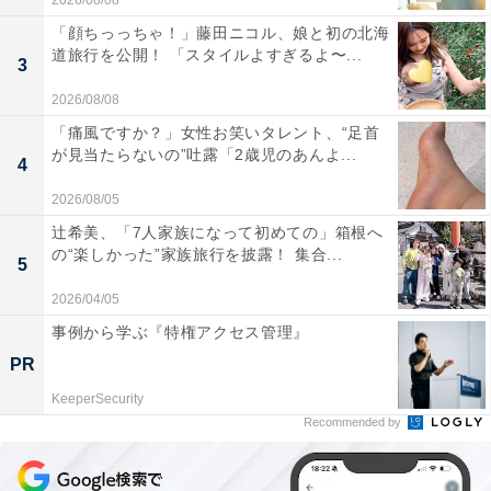
2026/08/08
「顔ちっっちゃ！」藤田ニコル、娘と初の北海
道旅行を公開！ 「スタイルよすぎるよ〜...
3
2026/08/08
「痛風ですか？」女性お笑いタレント、“足首
が見当たらないの”吐露「2歳児のあんよ...
4
2026/08/05
辻希美、「7人家族になって初めての」箱根へ
の“楽しかった”家族旅行を披露！ 集合...
5
2026/04/05
事例から学ぶ『特権アクセス管理』
PR
KeeperSecurity
Recommended by