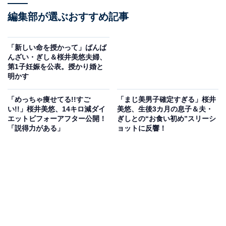
編集部が選ぶおすすめ記事
「新しい命を授かって」ばんば
んざい・ぎし＆桜井美悠夫婦、
第1子妊娠を公表。授かり婚と
明かす
「めっちゃ痩せてる!!すご
「まじ美男子確定すぎる」桜井
い!!」桜井美悠、14キロ減ダイ
美悠、生後3カ月の息子＆夫・
エットビフォーアフター公開！
ぎしとの“お食い初め”スリーシ
「説得力がある」
ョットに反響！