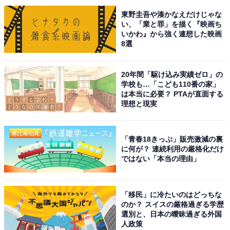
東野圭吾や湊かなえだけじゃな
い、「業と罪」を描く『映画ち
いかわ』から強く連想した映画
8選
20年間「駆け込み実績ゼロ」の
学校も…「こども110番の家」
は本当に必要？ PTAが直面する
理想と現実
「青春18きっぷ」販売激減の裏
に何が？ 連続利用の厳格化だけ
ではない「本当の理由」
こちらもおすすめ
「子ども連れで行きたい水族館」ランキング！
「移民」に冷たいのはどっちな
2位「沖縄美ら海水族館」を抑えた1位は？
のか？ スイスの厳格過ぎる学歴
【2025年調査】
選別と、日本の曖昧過ぎる外国
人政策