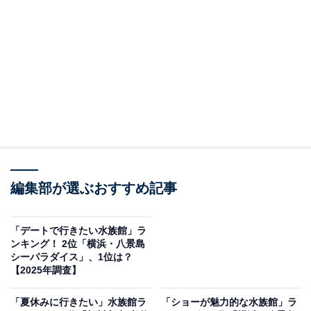
2位：旭川市 旭山動物園（北海道）／74票
2位は「旭川市 旭山動物園（北海道）」でした。日本各
地の水族館ファンにもその名が知られており、“行動展
示”によるダイナミックなアプローチが話題を呼んでいま
す。動物たちが本来の動きを見せる仕掛けや観察ポイン
トの工夫により、見る人を飽きさせません。非日常の中
で生き物の息遣いを感じられる体験ができることから、
遠方から訪れる人も後を絶たない憧れのスポットとなっ
編集部が選ぶおすすめ記事
ています。
「デートで行きたい水族館」ラ
ンキング！ 2位「横浜・八景島
回答者からは「あざらしの円柱の水槽や、ペンギンのト
シーパラダイス」、1位は？
ンネルが魅力的だから」（30代女性／神奈川県）、「や
【2025年調査】
っぱり迫力もあるし、水槽のカタチとかもお洒落だか
「夏休みに行きたい」水族館ラ
「ショーが魅力的な水族館」ラ
ら」（40代女性／長崎県）、「３億円の赤字からV字回