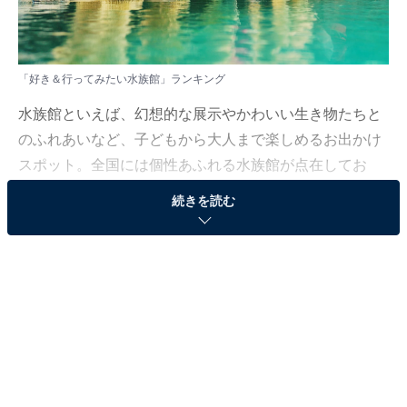
「好き＆行ってみたい水族館」ランキング
水族館といえば、幻想的な展示やかわいい生き物たちと
のふれあいなど、子どもから大人まで楽しめるお出かけ
スポット。全国には個性あふれる水族館が点在してお
り、それぞれに違った魅力があります。
続きを読む
All About ニュース編集部は2025年7月11～13日、全国10
～60代の男女250人を対象に「全国の水族館」に関する
独自のアンケート調査を実施しました。今回はその中か
ら、好き＆行ってみたい水族館ランキングを紹介しま
す！
＞11位までの全ランキング結果を見る