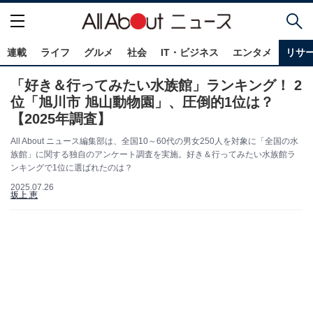
連載
ライフ
グルメ
社会
IT・ビジネス
エンタメ
リサ
「好き＆行ってみたい水族館」ランキング！ 2
位「旭川市 旭山動物園」、圧倒的1位は？
【2025年調査】
All About ニュース編集部は、全国10～60代の男女250人を対象に「全国の水
族館」に関する独自のアンケート調査を実施。好き＆行ってみたい水族館ラ
ンキングで1位に選ばれたのは？
2025.07.26
坂上 恵