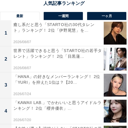
1位は「沖縄美ら海水族館（沖縄県）」でした。巨大な
アクリルパネル越しに泳ぐジンベエザメやエイ、サンゴ
最新
一週間
一ヶ月
礁に生きる小さな生物まで、沖縄の海の多様性を堪能で
癒し系だと思う「STARTO社の30代タレン
きるスケール感が魅力です。施設全体に南国の雰囲気が
ト」ランキング！ 2位「伊野尾慧」を...
1
漂い、訪れるだけでリゾート気分が味わえるのも人気の
2026/08/07
理由。非日常と癒しを同時に求める人々にとって、心に
世界で活躍できると思う「STARTO社の若手タ
残る特別な水族館です。
レント」ランキング！ 2位「目黒蓮...
2
2026/08/07
回答者のコメントを見ると「餌やりタイムなどTVで紹介
「HANA」の好きなメンバーランキング！ 2位
されているのを見て迫力がすごかったから」（30代女性
「YURI」を抑えた1位は？【20...
3
／広島県）、「世界最大級の水槽でジンベエザメやマン
タが泳ぐ姿は圧巻で、一度は実際に見てみたいと思わせ
2026/07/24
るスケール感。南国の自然も楽しめ、旅先としての魅力
「KAWAII LAB.」でかわいいと思うアイドルラ
ンキング！ 2位「櫻井優衣」...
もあるから」（20代男性／静岡県）、「ジンベイザメの
4
圧倒的な大きさと存在感に感銘を受け、好きな場所だっ
2026/07/20
たしまた行きたいなと思うからです」（20代女性／福岡