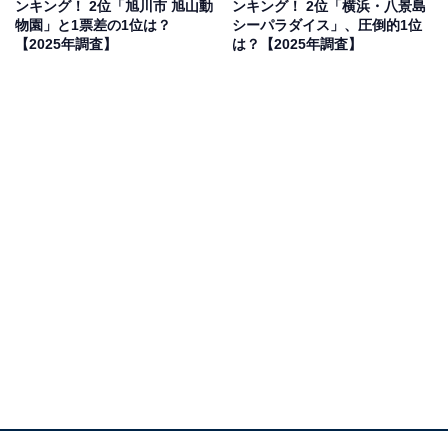
ンキング！ 2位「旭川市 旭山動
ンキング！ 2位「横浜・八景島
復を遂げた動物園なので興味があります」（40代男性／
物園」と1票差の1位は？
シーパラダイス」、圧倒的1位
愛知県）などのコメントがありました。
【2025年調査】
は？【2025年調査】
1位：沖縄美ら海水族館（沖縄県）／95票