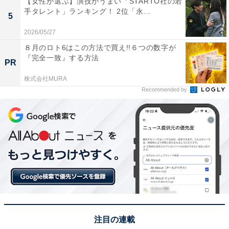
【女性が選ぶ】演技がうまい「STARTO社の若
県）といった声がありました。
手タレント」ランキング！ 2位「永...
5
2026/05/27
※回答者のコメントは原文ママです
８月のロト6はこの方法で買え!!６つの数字が
『完全一致』する方法
PR
この記事の筆者：坂上 恵
株式会社MURA
All About ニュースの編集者。オールアバウトに入社後、
Recommended by
SNSトレンドにフォーカスした記事執筆やSEOライティ
ングの経験を経て、のちにAll About ニュースチームのメ
ンバーに参入。現在は旅行・カルチャー・エンタメなど
を中心に企画編集を担当。東京都出身。居酒屋巡りとス
ポーツ観戦が生きがい。
11位までの全ランキング結果を見
次ページ
る
注目の連載