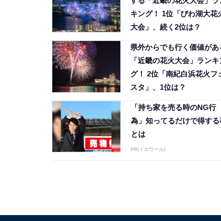
する「近畿の花火大会」ラ
キング！ 1位「びわ湖大花
大会」、続く2位は？
県外からでも行く価値があ
「近畿の花火大会」ランキ
グ！ 2位「南紀白浜花火フ
スタ」、1位は？
「持ち家を売る時のNG行
為」知ってるだけで得する
とは
PR(イエウール)