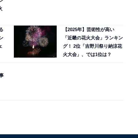
ン
火
る
【2025年】芸術性が高い
ン
「近畿の花火大会」ランキン
ェ
グ！ 2位「吉野川祭り納涼花
火大会」、では1位は？
事