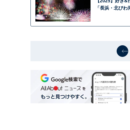
【2025】好き
「長浜・北びわ