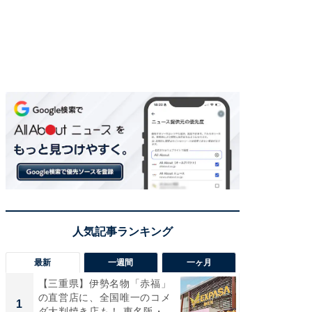
最新
一週間
一ヶ月
【三重県】伊勢名物「赤福」
【兵庫
の直営店に、全国唯一のコメ
ーメン
1
1
ダ大判焼き店も！ 東名阪・
再現した