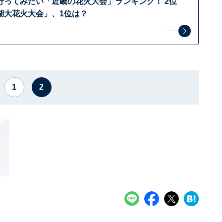
&行ってみたい「近畿の花火大会」ランキング！ 2位
湖大花火大会」、1位は？
1
2