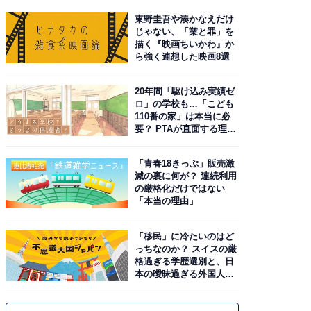
東野圭吾や湊かなえだけ
じゃない、「業と罪」を
描く『映画ちいかわ』か
ら強く連想した映画8選
20年間「駆け込み実績ゼ
ロ」の学校も…「こども
110番の家」は本当に必
要？ PTAが直面する理想
と現実
「青春18きっぷ」販売激
減の裏に何が？ 連続利用
の厳格化だけではない
「本当の理由」
「移民」に冷たいのはど
っちなのか？ スイスの厳
格過ぎる学歴選別と、日
本の曖昧過ぎる外国人政
策