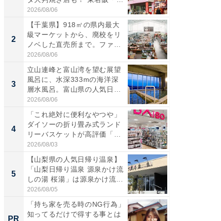
伊...
道...
2026/08/06
2026/08/0
【千葉県】918㎡の県内最大
【三重
級マーケットから、廃校をリ
「鈴鹿天
2
2
ノベした直売所まで。ファ
は100
ー...
2026/08/06
2026/08/0
立山連峰と富山湾を望む展望
ステラ
風呂に、水深333mの海洋深
詰め放題
3
3
層水風呂。富山県の人気日
00円で「
帰...
2026/08/06
2026/08/0
「これ絶対に便利なやつや」
「ミニオ
ダイソーの折り畳み式ランド
ッグ！ 
4
4
リーバスケットが高評価「使
ど、夏限
わ...
2026/08/03
2026/08/0
【山梨県の人気日帰り温泉】
【埼玉
「山梨日帰り温泉 源泉かけ流
「行田天
5
5
しの湯 桜湯」は源泉かけ流...
は和の
が...
2026/08/05
2026/08/0
「持ち家を売る時のNG行為」
「持ち家
知ってるだけで得する事とは
知って
PR
PR