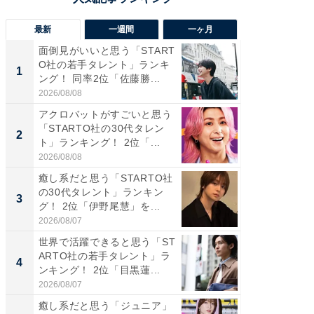
最新
一週間
一ヶ月
面倒見がいいと思う「START
癒し系だ
O社の若手タレント」ランキ
の若手
1
1
ング！ 同率2位「佐藤勝...
グ！ 2
2026/08/08
2026/08/0
アクロバットがすごいと思う
「パフ
「STARTO社の30代タレン
思うST
2
2
ト」ランキング！ 2位「...
ンキング
2026/08/08
2026/08/0
癒し系だと思う「STARTO社
ギャップ
の30代タレント」ランキン
RTO社
3
3
グ！ 2位「伊野尾慧」を...
キング！
2026/08/07
2026/08/0
世界で活躍できると思う「ST
癒し系だ
ARTO社の若手タレント」ラ
の30代
4
4
ンキング！ 2位「目黒蓮...
グ！ 2
2026/08/07
2026/08/0
癒し系だと思う「ジュニア」
「ファン