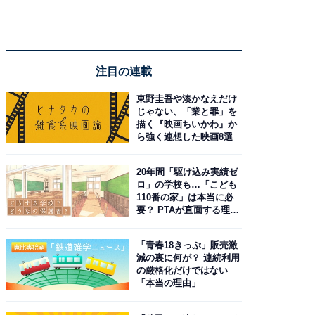
注目の連載
東野圭吾や湊かなえだけ
じゃない、「業と罪」を
描く『映画ちいかわ』か
ら強く連想した映画8選
20年間「駆け込み実績ゼ
ロ」の学校も…「こども
110番の家」は本当に必
要？ PTAが直面する理想
と現実
「青春18きっぷ」販売激
減の裏に何が？ 連続利用
の厳格化だけではない
「本当の理由」