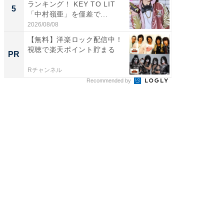
ランキング！ KEY TO LIT
ARTO
5
5
「中村嶺亜」を僅差で...
グ！ 2
2026/08/08
2026/08/0
【無料】洋楽ロック配信中！
【無料
視聴で楽天ポイント貯まる
信中！
PR
PR
まる
Rチャンネル
Rチャンネ
Recommended by