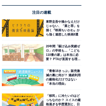
注目の連載
東野圭吾や湊かなえだけ
じゃない、「業と罪」を
描く『映画ちいかわ』か
ら強く連想した映画8選
20年間「駆け込み実績ゼ
ロ」の学校も…「こども
110番の家」は本当に必
要？ PTAが直面する理想
と現実
「青春18きっぷ」販売激
減の裏に何が？ 連続利用
の厳格化だけではない
「本当の理由」
「移民」に冷たいのはど
っちなのか？ スイスの厳
格過ぎる学歴選別と、日