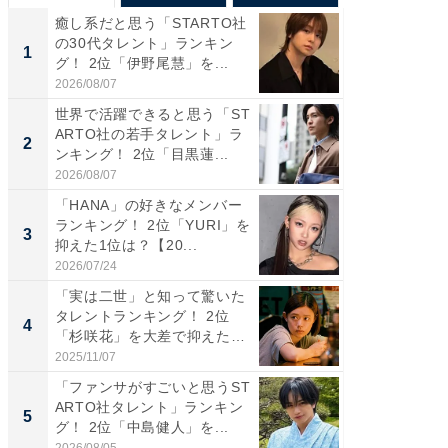
癒し系だと思う「STARTO社
癒し系だ
の30代タレント」ランキン
の若手
1
1
グ！ 2位「伊野尾慧」を...
グ！ 2
2026/08/07
2026/08/0
世界で活躍できると思う「ST
「パフ
ARTO社の若手タレント」ラ
思うST
2
2
ンキング！ 2位「目黒蓮...
ンキング
2026/08/07
2026/08/0
「HANA」の好きなメンバー
ギャップ
ランキング！ 2位「YURI」を
RTO社
3
3
抑えた1位は？【20...
キング！
2026/07/24
2026/08/0
「実は二世」と知って驚いた
癒し系だ
タレントランキング！ 2位
の30代
4
4
「杉咲花」を大差で抑えた1
グ！ 2
位...
2025/11/07
2026/08/0
「ファンサがすごいと思うST
「ファン
ARTO社タレント」ランキン
ARTO
5
5
グ！ 2位「中島健人」を...
グ！ 2
2026/08/05
2026/08/0