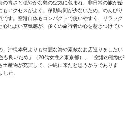
海の青さと穏やかな島の空気に包まれ、非日常の旅が始
にもアクセスがよく、移動時間が少ないため、のんびり
点です。空港自体もコンパクトで使いやすく、リラック
と心地よい空気感が、多くの旅行者の心を惹きつけてい
め、沖縄本島よりも綺麗な海や素敵なお店巡りをしたい
色も良いため」（20代女性／東京都）、「空港の建物が
も土産物が充実して、沖縄に来たと思うからでありま
ました。