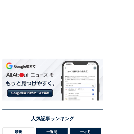
最新
一週間
一ヶ月