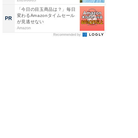
「今日の目玉商品は？」毎日
「え、
変わるAmazonタイムセール
の？」8
PR
PR
が見逃せない
場！Ama
Amazon
Amazon
Recommended by