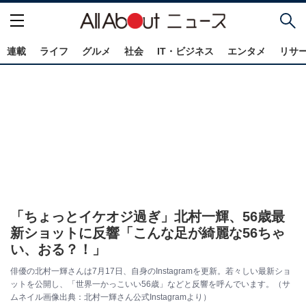
連載
ライフ
グルメ
社会
IT・ビジネス
エンタメ
リサ
「ちょっとイケオジ過ぎ」北村一輝、56歳最
新ショットに反響「こんな足が綺麗な56ちゃ
い、おる？！」
俳優の北村一輝さんは7月17日、自身のInstagramを更新。若々しい最新ショ
ットを公開し、「世界一かっこいい56歳」などと反響を呼んでいます。（サ
ムネイル画像出典：北村一輝さん公式Instagramより）