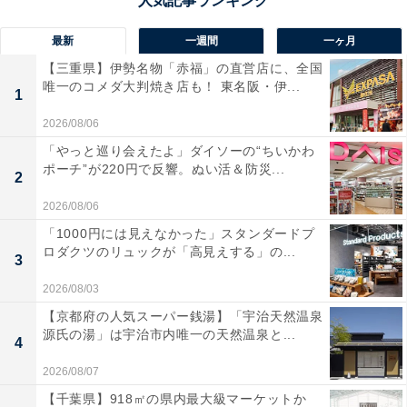
最新
一週間
一ヶ月
【三重県】伊勢名物「赤福」の直営店に、全国
唯一のコメダ大判焼き店も！ 東名阪・伊...
1
2026/08/06
「やっと巡り会えたよ」ダイソーの“ちいかわ
ポーチ”が220円で反響。ぬい活＆防災...
2
2026/08/06
「1000円には見えなかった」スタンダードプ
ロダクツのリュックが「高見えする」の...
3
2026/08/03
【京都府の人気スーパー銭湯】「宇治天然温泉
源氏の湯」は宇治市内唯一の天然温泉と...
4
2026/08/07
【千葉県】918㎡の県内最大級マーケットか