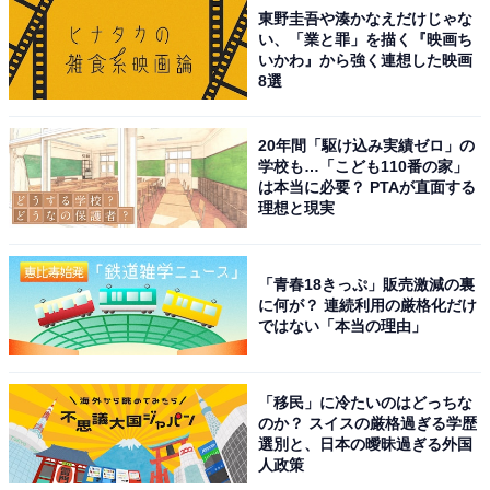
東野圭吾や湊かなえだけじゃな
い、「業と罪」を描く『映画ち
いかわ』から強く連想した映画
8選
20年間「駆け込み実績ゼロ」の
学校も…「こども110番の家」
は本当に必要？ PTAが直面する
理想と現実
「青春18きっぷ」販売激減の裏
に何が？ 連続利用の厳格化だけ
ではない「本当の理由」
「移民」に冷たいのはどっちな
のか？ スイスの厳格過ぎる学歴
選別と、日本の曖昧過ぎる外国
人政策