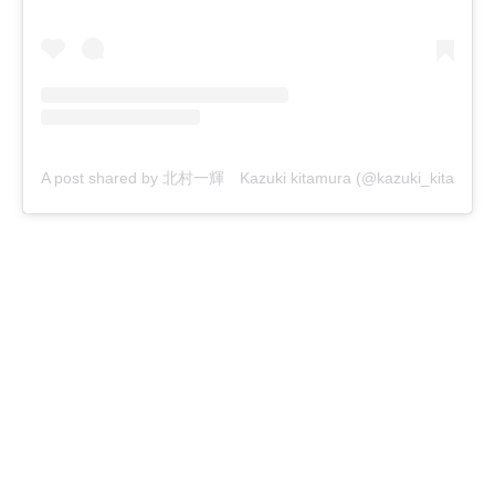
A post shared by 北村一輝 Kazuki kitamura (@kazuki_kitamura_of