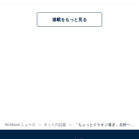
連載をもっと見る
All About ニュース
ネットの話題
「ちょっとイケオジ過ぎ」北村一輝、56歳最新ショットに反響「こんな足が綺麗な56ちゃい、おる？！」