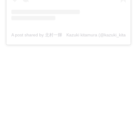
A post shared by 北村一輝 Kazuki kitamura (@kazuki_kitamura_of