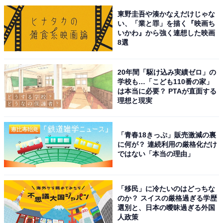
東野圭吾や湊かなえだけじゃな
い、「業と罪」を描く『映画ち
いかわ』から強く連想した映画
8選
20年間「駆け込み実績ゼロ」の
学校も…「こども110番の家」
は本当に必要？ PTAが直面する
理想と現実
こちらもおすすめ
夏に行きたい「長崎県の避暑観光地」ランキン
グ！ 2位「七ツ釜鍾乳洞」、1位は？【2025年
「青春18きっぷ」販売激減の裏
調査】
に何が？ 連続利用の厳格化だけ
ではない「本当の理由」
「移民」に冷たいのはどっちな
のか？ スイスの厳格過ぎる学歴
選別と、日本の曖昧過ぎる外国
人政策