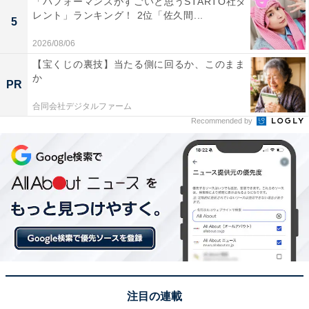
「パフォーマンスがすごいと思うSTARTO社タ
レント」ランキング！ 2位「佐久間...
この記事の筆者：坂上 恵
5
All About ニュースの編集者。オールアバウトに入社後、
2026/08/06
SNSトレンドにフォーカスした記事執筆やSEOライティ
【宝くじの裏技】当たる側に回るか、このまま
ングの経験を経て、のちにAll About ニュースチームのメ
か
PR
ンバーに参入。現在は旅行・カルチャー・エンタメなど
合同会社デジタルファーム
を中心に企画編集を担当。東京都出身。居酒屋巡りとス
Recommended by
ポーツ観戦が生きがい。
次ページ
8位までのランキング結果を見る
注目の連載