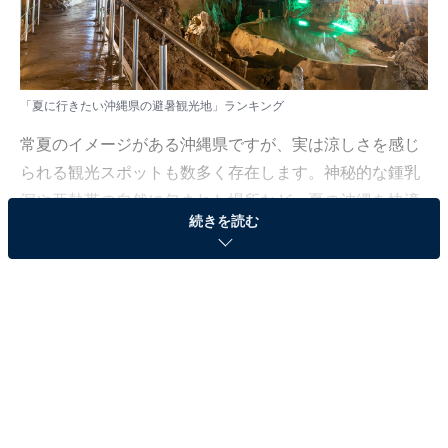
「夏に行きたい沖縄県の避暑観光地」ランキング
常夏のイメージがある沖縄県ですが、実は涼しさを感じ
られる観光スポットも数多く存在します。神秘的な鍾乳
洞や亜熱帯の自然に包まれた場所など、夏の沖縄を快適
続きを読む
に過ごせる避暑地が注目を集めています。
All About ニュース編集部では、2025年7月9〜10日の期
間、全国10〜60代の男女250人を対象に、「夏に行きた
い九州・沖縄地方の避暑観光地に関するアンケート」を
実施しました。
その中から、「夏に行きたい沖縄県の避暑観光地」ラン