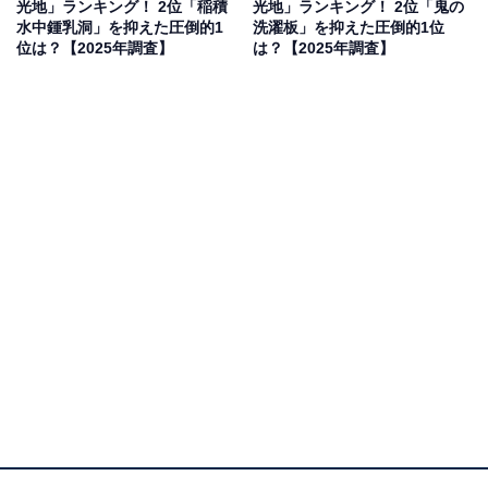
光地」ランキング！ 2位「稲積
光地」ランキング！ 2位「鬼の
女性／兵庫県)、「涼しそうなため夏に行きたいと思うか
水中鍾乳洞」を抑えた圧倒的1
洗濯板」を抑えた圧倒的1位
らです」(40代男性／東京都)といった声が集まりまし
位は？【2025年調査】
は？【2025年調査】
た。
1位：沖縄美ら海水族館／141票