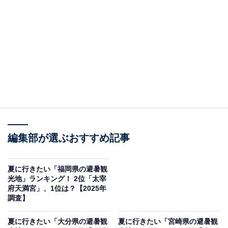
キングの結果をご紹介します。
＞8位までの全ランキング結果を見る
2位：石垣島鍾乳洞／33票
石垣島に広がる「石垣島鍾乳洞」は、全長約3.2kmにも
及ぶ壮大な自然の彫刻美が楽しめるスポット。年間を通
してひんやりとした空気が流れ、暑い夏にも心地よく過
ごせます。洞窟内には色とりどりのライトが施され、幻
編集部が選ぶおすすめ記事
想的な雰囲気のなか、時間を忘れて静かなひとときを味
わえます。
夏に行きたい「福岡県の避暑観
光地」ランキング！ 2位「太宰
府天満宮」、1位は？【2025年
回答者からは「透明度の高い海と涼しい海風が心地よ
調査】
く、夏の避暑にも最適なリゾートだから」(30代女性／東
京都)、「神秘的で自然の美しさに触れれるため」(30代
夏に行きたい「大分県の避暑観
夏に行きたい「宮崎県の避暑観