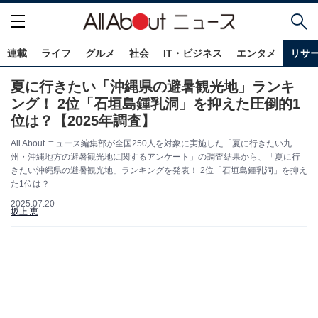
連載
ライフ
グルメ
社会
IT・ビジネス
エンタメ
リサ
夏に行きたい「沖縄県の避暑観光地」ランキ
ング！ 2位「石垣島鍾乳洞」を抑えた圧倒的1
位は？【2025年調査】
All About ニュース編集部が全国250人を対象に実施した「夏に行きたい九
州・沖縄地方の避暑観光地に関するアンケート」の調査結果から、「夏に行
きたい沖縄県の避暑観光地」ランキングを発表！ 2位「石垣島鍾乳洞」を抑え
た1位は？
2025.07.20
坂上 恵