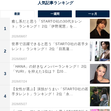
沖縄を代表する「美ら海水族館」では、巨大な水槽の中
最新
一週間
一ヶ月
を泳ぐジンベエザメやマンタの姿に圧倒されます。館内
癒し系だと思う「STARTO社の30代タレン
はしっかりと空調が整っており、真夏の観光にもぴった
ト」ランキング！ 2位「伊野尾慧」を...
1
り。水のゆらぎと生き物たちの躍動を眺めながら、涼し
2026/08/07
さと癒しの両方を感じられる贅沢な空間です。
世界で活躍できると思う「STARTO社の若手タ
レント」ランキング！ 2位「目黒蓮...
2
回答者からは「とても涼しいです。巨大水槽を見ながら
の食事ができるカフェは何時間でもいられます」(40代女
2026/08/07
性／岐阜県)、「大迫力の水槽やえさやりタイムなどのシ
「HANA」の好きなメンバーランキング！ 2位
「YURI」を抑えた1位は？【20...
ョーをみたいから」(30代女性／広島県)、「最大級のサ
3
ンゴの展示を見てみたいです」(50代男性／北海道)とい
2026/07/24
った声が集まりました。
【女性が選ぶ】演技がうまい「STARTO社の若
手タレント」ランキング！ 2位「永...
4
※回答者からのコメントは原文ママです
2026/05/27