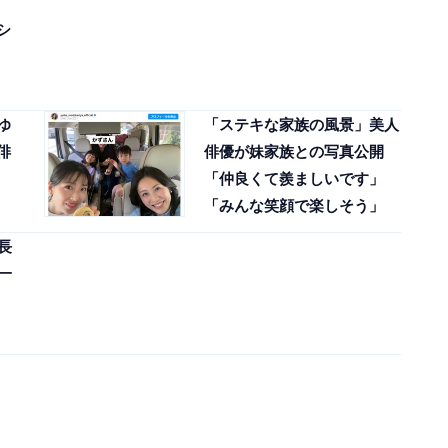
シ
ゆ
「ステキな家族の風景」美人
俳
俳優が妹家族との写真公開
「仲良くて羨ましいです」
「みんな笑顔で楽しそう」
長
一