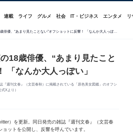
連載
ライフ
グルメ
社会
IT・ビジネス
エンタメ
リ
ドラマ『ちはやふる』主演の18歳俳優、“あまり見たことない”オフショットに反響！ 「なんか大人っぽい」
の18歳俳優、“あまり見たこと
！ 「なんか大人っぽい」
雑誌『週刊文春』（文芸春秋）に掲載されている「原色美女図鑑」のオフシ
公式Xより）
itter）を更新。同日発売の雑誌『週刊文春』（文芸春
ショットを公開し、反響を呼んでいます。