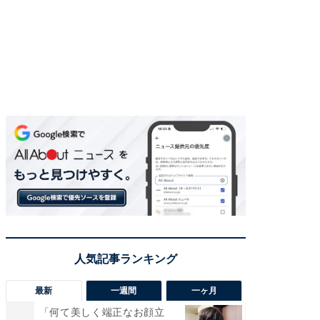
最新
一週間
一ヶ月
「何て美しく端正なお顔立
「さす