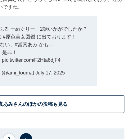
いですね。
ふる
ーめぐりー、2話いかがでしたか？
の
#原色美女図鑑
に出ております！
ない、
#當真あみ
かも…
是非！
↓
pic.twitter.com/F2Hta6djF4
@ami_touma)
July 17, 2025
真あみさんのほかの投稿も見る