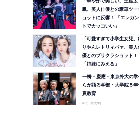
「華やかで美しい」土屋太
鳳、美人俳優との豪華ツー
ョットに反響！ 「エレガン
トでカッコいい」
「可愛すぎて小学生女児」
りやんレトリィバァ、美人
優とのプリクラショット！
「姉妹にみえる」
一橋・慶應・東京外大の学
らが語る学部・大学院５年
貫教育
PR(一橋大学)