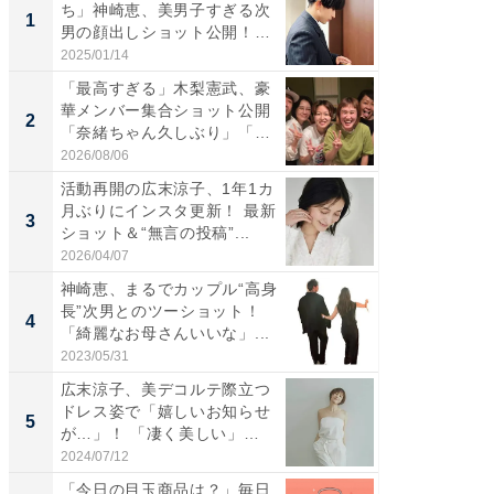
ち」神崎恵、美男子すぎる次
は」高
1
1
男の顔出しショット公開！
災地を
「め...
「カ...
2025/01/14
2026/08/0
「最高すぎる」木梨憲武、豪
「女の
華メンバー集合ショット公開
介、バ
2
2
「奈緒ちゃん久しぶり」「み
らのプレ
ん...
愛...
2026/08/06
2026/08/0
活動再開の広末涼子、1年1カ
「脚が
月ぶりにインスタ更新！ 最新
横川尚
3
3
ショット＆“無言の投稿”...
ムキな姿
刃...
2026/04/07
2026/08/0
神崎恵、まるでカップル“高身
「え、
長”次男とのツーショット！
芸人、2
4
4
「綺麗なお母さんいいな」...
エットに
2023/05/31
2026/08/0
広末涼子、美デコルテ際立つ
「脳がバ
ドレス姿で「嬉しいお知らせ
装姿が話
5
5
が…」！ 「凄く美しい」
のお父さ
「透...
2024/07/12
2026/08/0
「今日の目玉商品は？」毎日
一橋・