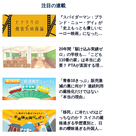
注目の連載
『スパイダーマン：ブラ
ンド・ニュー・デイ』が
「史上もっとも優しいヒ
ーロー映画」になった理
由。予習したい作品は？
20年間「駆け込み実績ゼ
ロ」の学校も…「こども
110番の家」は本当に必
要？ PTAが直面する理想
と現実
「青春18きっぷ」販売激
減の裏に何が？ 連続利用
の厳格化だけではない
「本当の理由」
「移民」に冷たいのはど
っちなのか？ スイスの厳
格過ぎる学歴選別と、日
本の曖昧過ぎる外国人政
策