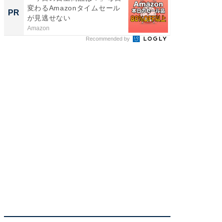
変わるAmazonタイムセール
らが語
PR
PR
が見逃せない
貫教育
Amazon
一橋大学
Recommended by