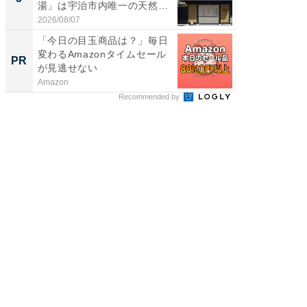
湯」は宇治市内唯一の天然温
層水風
泉と...
帰...
2026/08/07
2026/08/0
「今日の目玉商品は？」毎日
Amaz
変わるAmazonタイムセール
0%OF
PR
PR
が見逃せない
Amazon
Amazon
Recommended by