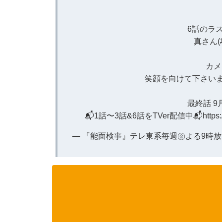
6話のラ
真さん(
カメ
笑顔を向けて下さいま
最終話 9月
📬1話〜3話&6話をTVer配信中📬
https
— 『能面検事』テレ東系毎週㊎よる9時放送🎭⚖