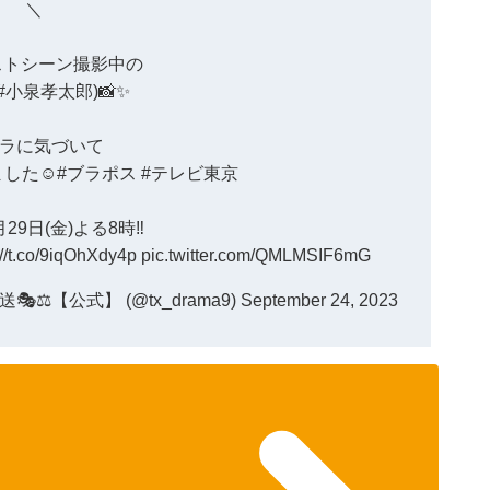
＼
ストシーン撮影中の
#小泉孝太郎
)📸✨
ラに気づいて
した☺️
#ブラポス
#テレビ東京
29日(金)よる8時‼️
://t.co/9iqOhXdy4p
pic.twitter.com/QMLMSIF6mG
️【公式】 (@tx_drama9)
September 24, 2023