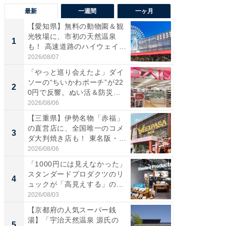
最新
一週間
一ヶ月
【愛知県】無料の動物園＆観
【兵庫
光牧場に、市初の天然温泉
ーメン
1
1
も！ 高速道路のハイウェイオ
再現した
ア...
道...
2026/08/07
2026/08/0
「やっと巡り会えたよ」ダイ
【三重
ソーの“ちいかわポーチ”が22
の直営
2
2
0円で反響。ぬい活＆防災...
ダ大判焼
伊...
2026/08/06
2026/08/0
【三重県】伊勢名物「赤福」
【千葉県
の直営店に、全国唯一のコメ
級マー
3
3
ダ大判焼き店も！ 東名阪・
ノベし
伊...
ー...
2026/08/06
2026/08/0
「1000円には見えなかった」
ステラ
スタンダードプロダクツのリ
詰め放題
4
4
ュックが「高見えする」の...
00円で「
2026/08/03
2026/08/0
【京都府の人気スーパー銭
立山連
湯】「宇治天然温泉 源氏の
風呂に、
5
5