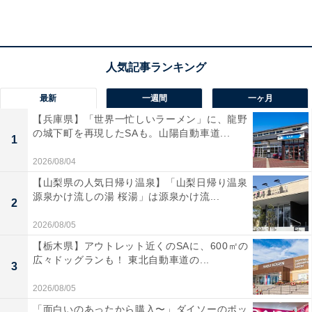
最新
一週間
一ヶ月
【兵庫県】「世界一忙しいラーメン」に、龍野
の城下町を再現したSAも。山陽自動車道...
1
2026/08/04
【山梨県の人気日帰り温泉】「山梨日帰り温泉
源泉かけ流しの湯 桜湯」は源泉かけ流...
2
2026/08/05
【栃木県】アウトレット近くのSAに、600㎡の
広々ドッグランも！ 東北自動車道の...
3
2026/08/05
「面白いのあったから購入〜」ダイソーのポッ