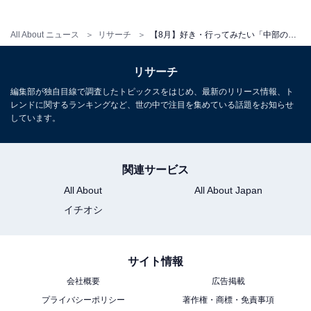
All About ニュース
リサーチ
【8月】好き・行ってみたい「中部の花火大会」ランキング！ 2位「とうろう流しと大花火大会」、1位は？
リサーチ
編集部が独自目線で調査したトピックスをはじめ、最新のリリース情報、ト
レンドに関するランキングなど、世の中で注目を集めている話題をお知らせ
しています。
関連サービス
All About
All About Japan
イチオシ
サイト情報
会社概要
広告掲載
プライバシーポリシー
著作権・商標・免責事項