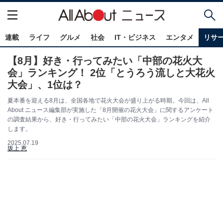
連載
ライフ
グルメ
社会
IT・ビジネス
エンタメ
リサ
【8月】好き・行ってみたい「中部の花火大
会」ランキング！ 2位「とうろう流しと大花火
大会」、1位は？
夏本番を迎える8月は、全国各地で花火大会が盛り上がる時期。今回は、All
About ニュース編集部が実施した「8月開催の花火大会」に関するアンケート
の調査結果から、好き・行ってみたい「中部の花火大会」ランキングを紹介
します。
2025.07.19
坂上 恵